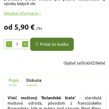
výrobu bielych vín.
Detailné informácie
od
5,90 €
/ ks
Jednotková
cena:
−
+
Pridať do košíka
Opýtať sa
Strážiť
Zdieľať
Popis
Diskusia
Vinič muštový 'Rulandské biele'
- starobylá
muštová odroda, pôvodom z francúzskeho
Burgundska, kde je známa pod názvom
Pinot Blanc
.