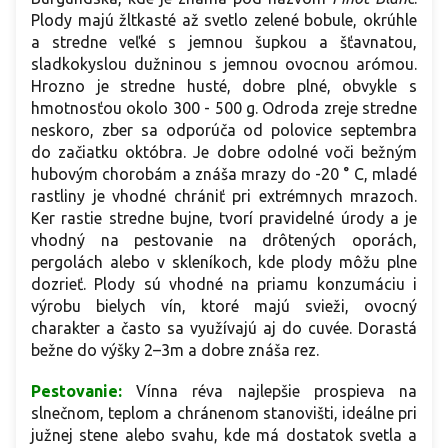
Plody majú žltkasté až svetlo zelené bobule, okrúhle
a stredne veľké s jemnou šupkou a šťavnatou,
sladkokyslou dužninou s jemnou ovocnou arómou.
Hrozno je stredne husté, dobre plné, obvykle s
hmotnosťou okolo 300 - 500 g. Odroda zreje stredne
neskoro, zber sa odporúča od polovice septembra
do začiatku októbra. Je dobre odolné voči bežným
hubovým chorobám a znáša mrazy do -20 ° C, mladé
rastliny je vhodné chrániť pri extrémnych mrazoch.
Ker rastie stredne bujne, tvorí pravidelné úrody a je
vhodný na pestovanie na drôtených oporách,
pergolách alebo v skleníkoch, kde plody môžu plne
dozrieť. Plody sú vhodné na priamu konzumáciu i
výrobu bielych vín, ktoré majú svieži, ovocný
charakter a často sa využívajú aj do cuvée. Dorastá
bežne do výšky 2–3m a dobre znáša rez.
Pestovanie:
Vínna réva najlepšie prospieva na
slnečnom, teplom a chránenom stanovišti, ideálne pri
južnej stene alebo svahu, kde má dostatok svetla a