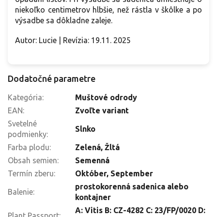
niekoľko centimetrov hlbšie, než rástla v škôlke a po
výsadbe sa dôkladne zaleje.
Autor: Lucie | Revízia: 19.11. 2025
Dodatočné parametre
Kategória
:
Muštové odrody
EAN
:
Zvoľte variant
Svetelné
Slnko
podmienky
:
Farba plodu
:
Zelená
,
Žltá
Obsah semien
:
Semenná
Termín zberu
:
Október
,
September
prostokorenná sadenica alebo
Balenie
:
kontajner
A: Vitis B: CZ-4282 C: 23/FP/0020 D:
Plant Passport
: