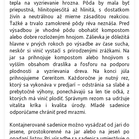
tepla na vyzrievanie hrozna. Pôda by mala byť
priepustná, hlinitopiesčitá až hlinitá, s dostatkom
živín a neutrálnou až mierne zásaditou reakciou.
Ťažké a trvalo zamokrené pôdy réva neznáša. Pred
výsadbou je vhodné pôdu obohatiť kompostom
alebo dobre rozloženým hnojom. Zálievka je dôležitá
hlavne v prvých rokoch po výsadbe av čase sucha,
neskôr si vinič vystačí s prirodzenými zrážkami. Na
jar sa prihnojuje kompostom alebo hnojivom s
vyšším obsahom draslíka a fosforu na podporu
plodnosti a vyzrievania dreva. Na konci júla
prihnojujeme Cereritom. Každoročne je nutný rez,
ktorý sa vykonáva v predjarí – odstránia sa slabé a
prebytočné výhony, ponechávajú sa len tie očká, z
ktorých má vinič plodiť. Správnym rezom sa udržuje
vitalita kríka i kvalita úrody. Mladé sadenice
odporúčame chrániť pred mrazmi.
Kontajnerované sadenice možno vysádzať od jari do
jesene, prostokorenné na jar alebo na jeseň po
opadaní listov. Pri výsadbe sa sadenica umiestňuje o