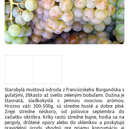
Starobylá muštová odroda z francúzskeho Burgundska s
guľatými, žltkasto až svetlo zelenými bobuľami. Dužina je
šťavnatá, sladkokyslá s jemnou ovocnou arómou.
Hrozno váži 300-500g, sú stredne husté a dobre plné.
Zreje stredne neskoro, od polovice septembra do
začiatku októbra. Kríky rastú stredne bujne, hodia sa na
pergoly, drôtené opory alebo do skleníkov a poskytujú
pravidelnú úrodu vhodnú pre priamu konzumáciu aj