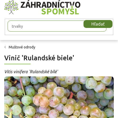
Prejsť
na
obsah
Hľadať
Muštové odrody
Vinič 'Rulandské biele'
Vitis vinifera 'Rulandské bílé'