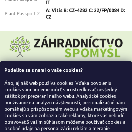
IT
A: Vitis B: CZ-4282 C: 22/FP/0084 D:
Plant Passport 2
:
CZ
Z
á
p
ä
t
i
Podelíte sa s nami o vaše cookies?
e
Všetko o nákupe
Áno, aj náš web používa cookies. Vďaka povoleniu
Informácie pre Vás
cookies vám budeme môcť sprostredkovať nevšedný
zážitok pri prezeraní nášho webu. Analytické cookies
používame na analýzu návštevnosti, personalizačné nám
Kontaktujte nás
pomáhajú s prispôsobením webu a vďaka marketingovým
cookies sa vám zobrazia také reklamy, ktoré vás nebudú
otravovať.S vaším súhlasom môžeme používať cookies a
osobné údaje na personalizáciu reklám a meranie