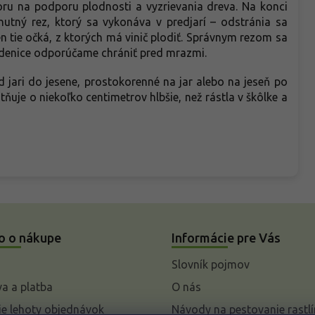
ru na podporu plodnosti a vyzrievania dreva. Na konci
nutný rez, ktorý sa vykonáva v predjarí – odstránia sa
n tie očká, z ktorých má vinič plodiť. Správnym rezom sa
 sadenice odporúčame chrániť pred mrazmi.
jari do jesene, prostokorenné na jar alebo na jeseň po
ňuje o niekoľko centimetrov hlbšie, než rástla v škôlke a
o o nákupe
Informácie pre Vás
Slovník pojmov
a a platba
O nás
e lehoty objednávok
Návody na pestovanie rastlí