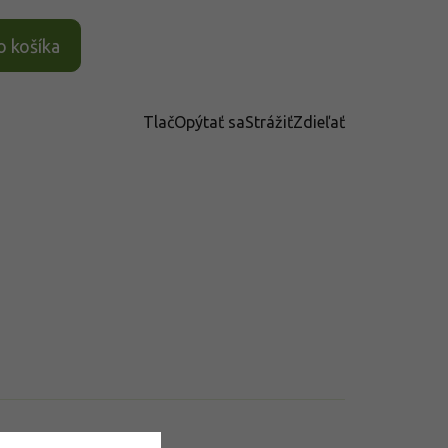
o košíka
Tlač
Opýtať sa
Strážiť
Zdieľať