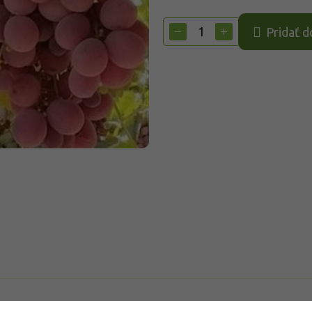
Jednotková
cena:
−
+
Pridať d