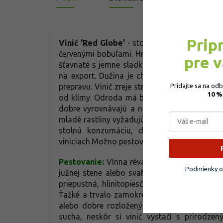
Prip
Vinič 'Red Globe'
- stolová odroda pôvodom 
červenými bobuľami. Hrozno je veľké a pome
pre 
šťavnaté s jemne sladkou, ovocnou, pikant
na export. Dužina je chrumkavá a aromatic
Pridajte sa na od
prepravu. Vinič zreje stredne neskoro, zber
10 %
od klímy. Odroda má bujný rast, dobre znáš
dobre vyrovnávajú a nie sú náchylné na pr
mladé rastliny vyžadujú ochranu proti silne
stolnú konzumáciu, dekoratívny vzhľad 
viniciach.Možno pestovať aj v kvetináči.
Pestovanie:
Vínna réva najlepšie prospieva 
Podmienky o
južnej stene alebo svahu, kde má dostatok 
priepustná, hlinitopiesčitá až hlinitá, s do
Ťažké a trvalo zamokrené pôdy réva nezná
alebo dobre rozloženým hnojom. Zálievka j
sucha, neskôr si vinič vystačí s prirodze