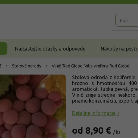
Najčastejšie otázky a odpovede
Návody na pestov
č
Stolové odrody
Vinič 'Red Globe'
Vitis vinifera 'Red Globe'
Stolová odroda z Kalifornie.
hrozno s hmotnosťou 400 
aromatická, šupka pevná, pre
Vinič zreje stredne neskoro
priamu konzumáciu, export aj
Detailné informácie
od
8,90 €
/ ks