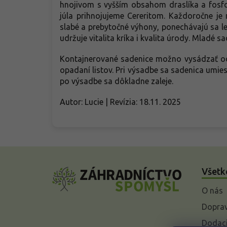
hnojivom s vyšším obsahom draslíka a fosfo
júla prihnojujeme Cereritom. Každoročne je 
slabé a prebytočné výhony, ponechávajú sa le
udržuje vitalita kríka i kvalita úrody. Mladé
Kontajnerované sadenice možno vysádzať od 
opadaní listov. Pri výsadbe sa sadenica umiest
po výsadbe sa dôkladne zaleje.
Autor: Lucie | Revízia: 18.11. 2025
Z
á
Všetk
p
ä
O nás
t
i
Doprav
e
Dodaci