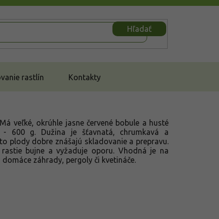
Hľadať
anie rastlín
Kontakty
 Má veľké, okrúhle jasne červené bobule a husté
- 600 g. Dužina je šťavnatá, chrumkavá a
to plody dobre znášajú skladovanie a prepravu.
, rastie bujne a vyžaduje oporu. Vhodná je na
 domáce záhrady, pergoly či kvetináče.