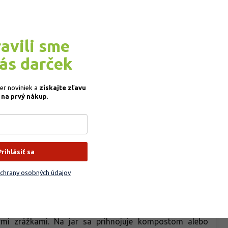
ravili sme
Do
z Kalifornie, známa svojimi veľkými, okrúhlymi a jasne
rne husté s hmotnosťou obvykle 400 – 600 g. Sú pevné a
vás darček
Kat
nou, korenenou chuťou, vhodné na priamu konzumáciu aj
EA
ká, šupka pevná, čo umožňuje dobrú skladovateľnosť a
ber noviniek a
získajte
zľavu
 sa vykonáva od konca septembra do októbra v závislosti
Sve
 na prvý nákup
.
a vedenie na drôtených oporách a pergolách, hrozno sa
po
askanie. Je pomerne odolná voči bežným chorobám, ale
Far
jším mrazom pod –18 °C. Táto odroda je vyhľadávaná pre
Ob
hrozna a spoľahlivú úrodu aj v menších záhradných
Ter
Prihlásiť sa
Bal
na slnečnom, teplom a chránenom stanovišti, ideálne pri
chrany osobných údajov
svetla a tepla na vyzrievanie hrozna. Pôda by mala byť
Pla
statkom živín a neutrálnou až mierne zásaditou reakciou.
Pa
ša. Pred výsadbou je vhodné pôdu obohatiť kompostom
e dôležitá hlavne v prvých rokoch po výsadbe av čase
nými zrážkami. Na jar sa prihnojuje kompostom alebo