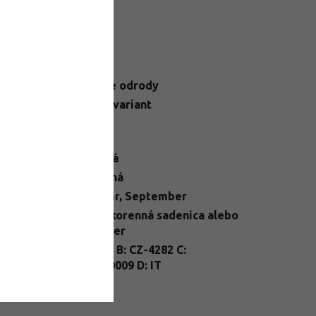
datočné parametre
egória
:
Stolové odrody
N
:
Zvoľte variant
telné
Slnko
dmienky
:
ba plodu
:
Červená
sah semien
:
Semenná
mín zberu
:
Október
,
September
prostokorenná sadenica alebo
enie
:
kontajner
nt
A: Vitis B: CZ-4282 C:
ssport
:
26/FP/0009 D: IT