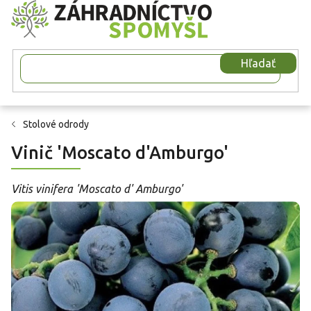
Prejsť
na
obsah
Hľadať
Stolové odrody
Vinič 'Moscato d'Amburgo'
Vitis vinifera 'Moscato d' Amburgo'