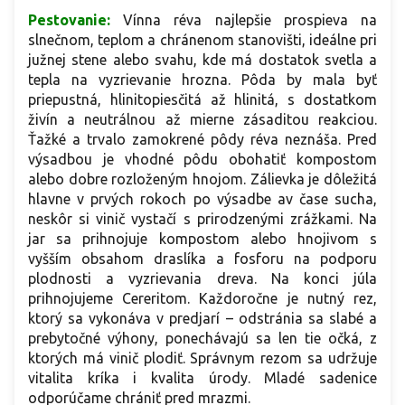
Pestovanie:
Vínna réva najlepšie prospieva na
slnečnom, teplom a chránenom stanovišti, ideálne pri
južnej stene alebo svahu, kde má dostatok svetla a
tepla na vyzrievanie hrozna. Pôda by mala byť
priepustná, hlinitopiesčitá až hlinitá, s dostatkom
živín a neutrálnou až mierne zásaditou reakciou.
Ťažké a trvalo zamokrené pôdy réva neznáša. Pred
výsadbou je vhodné pôdu obohatiť kompostom
alebo dobre rozloženým hnojom. Zálievka je dôležitá
hlavne v prvých rokoch po výsadbe av čase sucha,
neskôr si vinič vystačí s prirodzenými zrážkami. Na
jar sa prihnojuje kompostom alebo hnojivom s
vyšším obsahom draslíka a fosforu na podporu
plodnosti a vyzrievania dreva. Na konci júla
prihnojujeme Cereritom. Každoročne je nutný rez,
ktorý sa vykonáva v predjarí – odstránia sa slabé a
prebytočné výhony, ponechávajú sa len tie očká, z
ktorých má vinič plodiť. Správnym rezom sa udržuje
vitalita kríka i kvalita úrody. Mladé sadenice
odporúčame chrániť pred mrazmi.