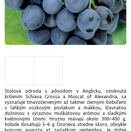
Stolová odroda s pôvodom v Anglicku, vzniknutá
krížením Schiava Grossa a Muscat of Alexandria, sa
vyznačuje tmavočervenými až takmer čiernymi bobuľami
s ľahkým voskovým povlakom a mäkkou, šťavnatou
dužninou s výraznou muškátovou arómou a sladkými
kvetinovými tónmi. Hrozno mávajú okolo 300–400 g,
bobule dosahujú 5–6 g. Dozrieva stredne skoro, obvykle
koncom augusta až začiatkom septembra. Je dobre