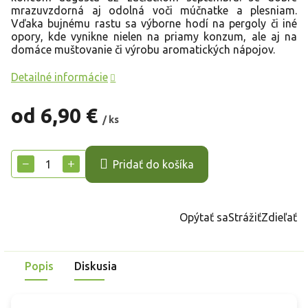
mrazuvzdorná aj odolná voči múčnatke a plesniam.
Vďaka bujnému rastu sa výborne hodí na pergoly či iné
opory, kde vynikne nielen na priamy konzum, ale aj na
domáce muštovanie či výrobu aromatických nápojov.
Detailné informácie
od
6,90 €
/ ks
Jednotková
cena:
−
+
Pridať do košíka
Opýtať sa
Strážiť
Zdieľať
Popis
Diskusia