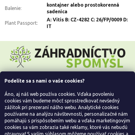
kontajner alebo prostokorenná
Balenie
:
sadenica
A: Vitis B: CZ-4282 C: 26/FP/0009 D:
Plant Passport
:
IT
Z
á
p
ä
t
i
Podelíte sa s nami o vaše cookies?
e
Všetko o nákupe
Áno, aj náš web používa cookies. Vďaka povoleniu
Informácie pre Vás
cookies vám budeme môcť sprostredkovať nevšedný
zážitok pri prezeraní nášho webu. Analytické cookies
používame na analýzu návštevnosti, personalizačné nám
Kontaktujte nás
pomáhajú s prispôsobením webu a vďaka marketingovým
cookies sa vám zobrazia také reklamy, ktoré vás nebudú
otravovať.S vaším súhlasom môžeme používať cookies a