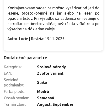
Kontajnerované sadenice možno vysádzať od jari do
jesene, prostokorenné na jar alebo na jeseň po
opadaní listov. Pri výsadbe sa sadenica umiestňuje o
niekoľko centimetrov hlbšie, než rástla v škôlke a po
výsadbe sa dôkladne zaleje.
Autor: Lucie | Revízia: 15.11. 2025
Dodatočné parametre
Kategória
:
Stolové odrody
EAN
:
Zvoľte variant
Svetelné
Slnko
podmienky
:
Farba plodu
:
Modrá
Obsah semien
:
Semenná
Termín zberu
:
August
,
September