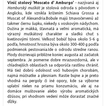
Vinič stolový 'Moscato d' Amburgo'
- nazývaná aj
Hamburský muškát
je stolová odroda s pôvodom v
Anglicku, kde vznikla krížením Schiava Grossa a
Muscat of Alexandria.Bobule majú tmavočervenú až
takmer čiernu šupku, niekedy s voskovým nádychom.
Dužina je mäkká, šťavnatá a veľmi aromatická, má
výrazný muškátový charakter a sladkú chuť s
kvetinovými tónmi. Veľkosť bobúľ býva okolo 5-6 g
podľa, hmotnosť hrozna býva okolo 300-400 g podľa
podmienok pestovania.Ide o odrodu stredne ranou.
Plody dozrievajú približne koniec augusta až začiatok
septembra. Je pomerne dobre mrazuvzdorná, ale v
chladnejších oblastiach sa odporúča rastlinu chrániť.
Má tiež dobrú odolnosť voči hubovým chorobám,
najmä múčnatke a plesniam. Rastie bujne a je preto
vhodná na pergoly či iné opory, kde sa výborne
uplatní nielen na priamu konzumáciu, ale aj na
domáce muštovanie alebo výrobu aromatických
džúsov, pri vhodnom vedení môže dorastať značné
dĺžky.