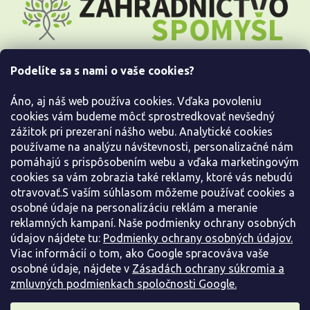
á
p
ä
t
i
Podelíte sa s nami o vaše cookies?
e
Všetko o nákupe
Áno, aj náš web používa cookies. Vďaka povoleniu
Informácie pre Vás
cookies vám budeme môcť sprostredkovať nevšedný
zážitok pri prezeraní nášho webu. Analytické cookies
používame na analýzu návštevnosti, personalizačné nám
Kontaktujte nás
pomáhajú s prispôsobením webu a vďaka marketingovým
cookies sa vám zobrazia také reklamy, ktoré vás nebudú
otravovať.S vaším súhlasom môžeme používať cookies a
osobné údaje na personalizáciu reklám a meranie
reklamných kampaní. Naše podmienky ochrany osobných
údajov nájdete tu:
Podmienky ochrany osobných údajov.
Viac informácií o tom, ako Google spracováva vaše
osobné údaje, nájdete v
Zásadách ochrany súkromia a
zmluvných podmienkach spoločnosti Google.
Vytvoril Shoptet