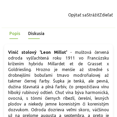
Jednotková
cena:
Opýtať sa
Strážiť
Zdieľať
Popis
Diskusia
Vinič stolový 'Leon Millot'
- muštová červená
odroda vyšľachtená roku 1911 vo Francúzsku
krížením hybridu Millardet et de Grasset x
Goldriesling. Hrozno je menšie až stredné s
drobnejšími bobuľami tmavo modrofialovej až
takmer čiernej farby. Šupka je tenká, ale pevná,
dužina šťavnatá a plná farbív, čo prepožičiava vínu
hlboký rubínový odtieň. Chuť vína býva harmonická,
ovocná, s tónmi čiernych ríbezlí, čerešní, lesných
plodov a niekedy jemne korenistým či korenistým
dozvukom. Odroda dozrieva veľmi skoro, väčšinou
už na prelome augusta a septembra, a preto je