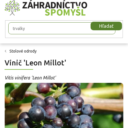
Prejsť
na
obsah
Hľadať
Stolové odrody
Vinič 'Leon Millot'
Vitis vinifera 'Leon Millot'