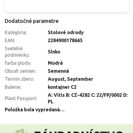
Dodatočné parametre
Kategória
:
Stolové odrody
EAN
:
2284900178665
Svetelné
Slnko
podmienky
:
Farba plodu
:
Modrá
Obsah semien
:
Semenná
Termín zberu
:
August
,
September
Balenie
:
kontajner C2
A: Vitis B: CZ-4282 C: 22/FP/0002 D:
Plant Passport
:
PL
Položka bola vypredaná…
Z