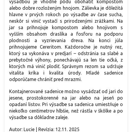
výsadbou je vhodné pôdu obohatiť kompostom
alebo dobre rozloženým hnojom. Zálievka je dôležitá
hlavne v prvých rokoch po výsadbe av čase sucha,
neskôr si vinič vystačí s prirodzenými zrážkami. Na
jar sa prihnojuje kompostom alebo hnojivom s
vyšším obsahom draslíka a fosforu na podporu
plodnosti a vyzrievania dreva. Na konci júla
prihnojujeme Cereritom. Každoročne je nutný rez,
ktorý sa vykonáva v predjarí – odstránia sa slabé a
prebytočné výhony, ponechávajú sa len tie očká, z
ktorých má vinič plodiť. Správnym rezom sa udržuje
vitalita kríka i kvalita úrody. Mladé sadenice
odporúčame chrániť pred mrazmi.
Kontajnerované sadenice možno vysádzať od jari do
jesene, prostokorenné na jar alebo na jeseň po
opadaní listov. Pri výsadbe sa sadenica umiestňuje o
niekoľko centimetrov hlbšie, než rástla v škôlke a po
výsadbe sa dôkladne zaleje.
Autor: Lucie | Revízia: 12.11. 2025