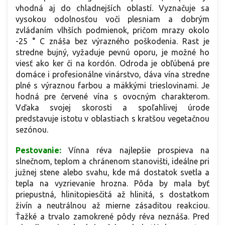
vhodná aj do chladnejších oblastí. Vyznačuje sa
vysokou odolnosťou voči plesniam a dobrým
zvládaním vlhších podmienok, pričom mrazy okolo
-25 ° C znáša bez výrazného poškodenia. Rast je
stredne bujný, vyžaduje pevnú oporu, je možné ho
viesť ako ker či na kordón. Odroda je obľúbená pre
domáce i profesionálne vinárstvo, dáva vína stredne
plné s výraznou farbou a mäkkými trieslovinami. Je
hodná pre červené vína s ovocným charakterom.
Vďaka svojej skorosti a spoľahlivej úrode
predstavuje istotu v oblastiach s kratšou vegetačnou
sezónou.
Pestovanie:
Vínna réva najlepšie prospieva na
slnečnom, teplom a chránenom stanovišti, ideálne pri
južnej stene alebo svahu, kde má dostatok svetla a
tepla na vyzrievanie hrozna. Pôda by mala byť
priepustná, hlinitopiesčitá až hlinitá, s dostatkom
živín a neutrálnou až mierne zásaditou reakciou.
Ťažké a trvalo zamokrené pôdy réva neznáša. Pred