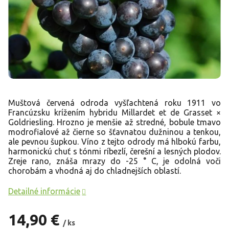
Muštová červená odroda vyšľachtená roku 1911 vo
Francúzsku krížením hybridu Millardet et de Grasset ×
Goldriesling. Hrozno je menšie až stredné, bobule tmavo
modrofialové až čierne so šťavnatou dužninou a tenkou,
ale pevnou šupkou. Víno z tejto odrody má hlbokú farbu,
harmonickú chuť s tónmi ríbezlí, čerešní a lesných plodov.
Zreje rano, znáša mrazy do -25 ° C, je odolná voči
chorobám a vhodná aj do chladnejších oblastí.
Detailné informácie
14,90 €
/ ks