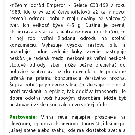
krížením odrôd Emperor × Selece C33-199 v roku
1989. Ide o výraznú červenofialovú až karmínovo-
červenú odrodu, bobule majú oválny až valcovitý
tvar, ich veľkosť býva 4-5 g. Dužina je pevná,
chrumkavá a sladká s neutrálne-ovocnou chuťou, čo
z nej robí veľmi žiadanú odrodu na stolnú
konzumáciu. Vykazuje vysokú rastovú silu a
požaduje riadne vedenie kríky. Zrenie nastupuje
neskôr, je radená medzi neskoré až veľmi neskoré
stolové odrody, zber môže bežne prebiehať od
polovice septembra až do novembra. Je primárne
určená na priamu konzumáciu čerstvého hrozna.
Šupka bobúľ je pomerne silná, čo zlepšuje odolnosť
proti praskaniu a lepšie aj tak odoláva transportu. Je
dobre odolná voči hubovým chorobám. Môže byť
pestovaná v skleníkoch alebo vo voľnej pôde.
Pestovanie:
Vínna réva najlepšie prospieva na
slnečnom, teplom a chránenom stanovišti, ideálne pri
južnej stene alebo svahu, kde má dostatok svetla a