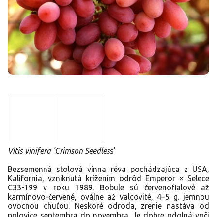
Vitis vinifera 'Crimson Seedles
s'
Bezsemenná stolová vínna réva pochádzajúca z USA,
Kalifornia, vzniknutá krížením odrôd Emperor × Selece
C33-199 v roku 1989. Bobule sú červenofialové až
karmínovo-červené, oválne až valcovité, 4–5 g. jemnou
ovocnou chuťou. Neskoré odroda, zrenie nastáva od
polovice septembra do novembra. Je dobre odolná voči