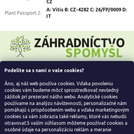
CZ
A: Vitis B: CZ-4282 C: 26/FP/0009 D:
Plant Passport 2
:
IT
Z
á
p
ä
t
i
Podelíte sa s nami o vaše cookies?
e
Všetko o nákupe
Áno, aj náš web používa cookies. Vďaka povoleniu
Informácie pre Vás
cookies vám budeme môcť sprostredkovať nevšedný
zážitok pri prezeraní nášho webu. Analytické cookies
používame na analýzu návštevnosti, personalizačné nám
Kontaktujte nás
pomáhajú s prispôsobením webu a vďaka marketingovým
cookies sa vám zobrazia také reklamy, ktoré vás nebudú
otravovať.S vaším súhlasom môžeme používať cookies a
osobné údaje na personalizáciu reklám a meranie