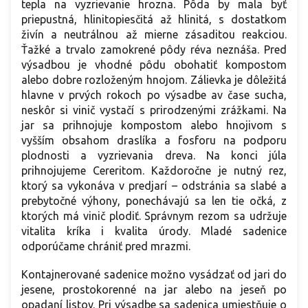
tepla na vyzrievanie hrozna. Pôda by mala byť
priepustná, hlinitopiesčitá až hlinitá, s dostatkom
živín a neutrálnou až mierne zásaditou reakciou.
Ťažké a trvalo zamokrené pôdy réva neznáša. Pred
výsadbou je vhodné pôdu obohatiť kompostom
alebo dobre rozloženým hnojom. Zálievka je dôležitá
hlavne v prvých rokoch po výsadbe av čase sucha,
neskôr si vinič vystačí s prirodzenými zrážkami. Na
jar sa prihnojuje kompostom alebo hnojivom s
vyšším obsahom draslíka a fosforu na podporu
plodnosti a vyzrievania dreva. Na konci júla
prihnojujeme Cereritom. Každoročne je nutný rez,
ktorý sa vykonáva v predjarí – odstránia sa slabé a
prebytočné výhony, ponechávajú sa len tie očká, z
ktorých má vinič plodiť. Správnym rezom sa udržuje
vitalita kríka i kvalita úrody. Mladé sadenice
odporúčame chrániť pred mrazmi.
Kontajnerované sadenice možno vysádzať od jari do
jesene, prostokorenné na jar alebo na jeseň po
opadaní listov. Pri výsadbe sa sadenica umiestňuje o