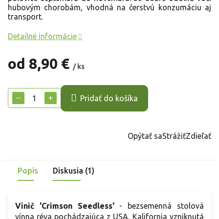
hubovým chorobám, vhodná na čerstvú konzumáciu aj
transport.
Detailné informácie
od
8,90 €
/ ks
Jednotková
cena:
−
+
Pridať do košíka
Opýtať sa
Strážiť
Zdieľať
Popis
Diskusia (1)
Vinič 'Crimson Seedless'
- bezsemenná stolová
vínna réva pochádzajúca z USA, Kalifornia vzniknutá