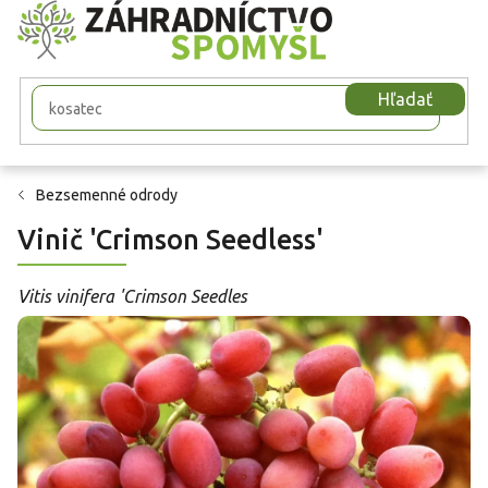
Prejsť
na
obsah
Hľadať
Bezsemenné odrody
Vinič 'Crimson Seedless'
Vitis vinifera 'Crimson Seedles