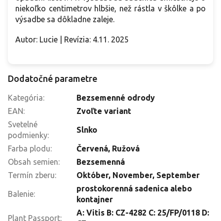
niekoľko centimetrov hlbšie, než rástla v škôlke a po
výsadbe sa dôkladne zaleje.
Autor: Lucie | Revízia: 4.11. 2025
Dodatočné parametre
Kategória
:
Bezsemenné odrody
EAN
:
Zvoľte variant
Svetelné
Slnko
podmienky
:
Farba plodu
:
Červená
,
Ružová
Obsah semien
:
Bezsemenná
Termín zberu
:
Október
,
November
,
September
prostokorenná sadenica alebo
Balenie
:
kontajner
A: Vitis B: CZ-4282 C: 25/FP/0118 D:
Plant Passport
: