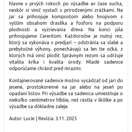
hlavne v prvých rokoch po výsadbe av čase sucha,
neskôr si vinič vystačí s prirodzenými zrážkami. Na
jar sa prihnojuje kompostom alebo hnojivom s
vyšším obsahom draslíka a fosforu na podporu
plodnosti a vyzrievania dreva. Na konci júla
prihnojujeme Cereritom. Každoročne je nutný rez,
ktorý sa vykonáva v predjarí – odstránia sa slabé a
prebytočné výhony, ponechávajú sa len tie očká, z
ktorých má vinič plodiť. Správnym rezom sa udržuje
vitalita kríka i kvalita úrody. Mladé sadenice
odporúčame chrániť pred mrazmi.
Kontajnerované sadenice možno vysádzať od jari do
jesene, prostokorenné na jar alebo na jeseň po
opadaní listov. Pri výsadbe sa sadenica umiestňuje o
niekoľko centimetrov hlbšie, než rástla v škôlke a po
výsadbe sa dôkladne zaleje.
Autor: Lucie | Revízia: 3.11. 2025