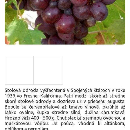
Stolová odroda vyšľachtená v Spojených štátoch v roku
1939 vo Fresne, Kalifornia. Patrí medzi skoré až stredne
skoré stolové odrody a dozrieva už v priebehu augusta.
Bobule sú červenofialové až tmavo vínové, okrúhle až
ľahko oválne, šupka stredne silná, dužina chrumkavá.
Hrozno váži 400 - 500 g. Chuť sladká s jemnou ovocnou a
muškátovou vôňou. Je pnúca, vhodná k altánkom,
oblúkom a pergolám.