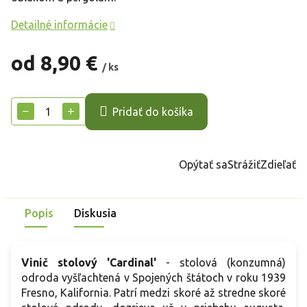
Detailné informácie
od
8,90 €
/ ks
Jednotková
cena:
−
+
Pridať do košíka
Opýtať sa
Strážiť
Zdieľať
Popis
Diskusia
Vinič stolový 'Cardinal'
- stolová (konzumná)
odroda vyšľachtená v Spojených štátoch v roku 1939
Fresno, Kalifornia. Patrí medzi skoré až stredne skoré