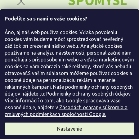
ä
t
i
Podelíte sa s nami o vaše cookies?
e
Všetko o nákupe
Áno, aj náš web používa cookies. Vďaka povoleniu
Informácie pre Vás
cookies vám budeme môcť sprostredkovať nevšedný
zážitok pri prezeraní nášho webu. Analytické cookies
používame na analýzu návštevnosti, personalizačné nám
Kontaktujte nás
pomáhajú s prispôsobením webu a vďaka marketingovým
cookies sa vám zobrazia také reklamy, ktoré vás nebudú
otravovať.S vaším súhlasom môžeme používať cookies a
osobné údaje na personalizáciu reklám a meranie
reklamných kampaní. Naše podmienky ochrany osobných
údajov nájdete tu:
Podmienky ochrany osobných údajov.
Viac informácií o tom, ako Google spracováva vaše
osobné údaje, nájdete v
Zásadách ochrany súkromia a
zmluvných podmienkach spoločnosti Google.
Vytvoril Shoptet
Nastavenie