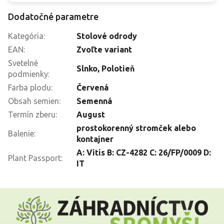
Dodatočné parametre
Kategória
:
Stolové odrody
EAN
:
Zvoľte variant
Svetelné
Slnko
,
Polotieň
podmienky
:
Farba plodu
:
Červená
Obsah semien
:
Semenná
Termín zberu
:
August
prostokorenný stromček alebo
Balenie
:
kontajner
A: Vitis B: CZ-4282 C: 26/FP/0009 D:
Plant Passport
:
IT
Z
á
p