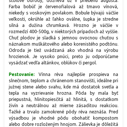
stolové odrody, dozrieva už v priebehu augusta.
Farba bobúľ je červenofialová až tmavo vínová,
niekedy s voskovým povlakom. Bobule bývajú väčšie
veľkosti, okrúhle až ľahko oválne, šupka je stredne
silná a dužina chrumkavá. Hrozno je väčšie v
rozmedzí 400-500g, v niektorých prípadoch až vyššie.
Chuť plodov je sladká s jemnou ovocnou chuťou s
náznakom muškátového alebo korenistého podtónu.
Odroda je tiež uvádzaná ako vhodná na výrobu
hrozienok. Je vysoko pnúci, preto ju odporúčame
vysádzať vedľa altánkov, oblúkov či pergol.
Pestovanie:
Vínna réva najlepšie prospieva na
slnečnom, teplom a chránenom stanovišti, ideálne pri
južnej stene alebo svahu, kde má dostatok svetla a
tepla na vyzrievanie hrozna. Pôda by mala byť
priepustná, hlinitopiesčitá až hlinitá, s dostatkom
živín a neutrálnou až mierne zásaditou reakciou.
Ťažké a trvalo zamokrené pôdy réva neznáša. Pred
výsadbou je vhodné pôdu obohatiť kompostom
alebo dobre rozloženým hnojom. Zálievka je dôležitá