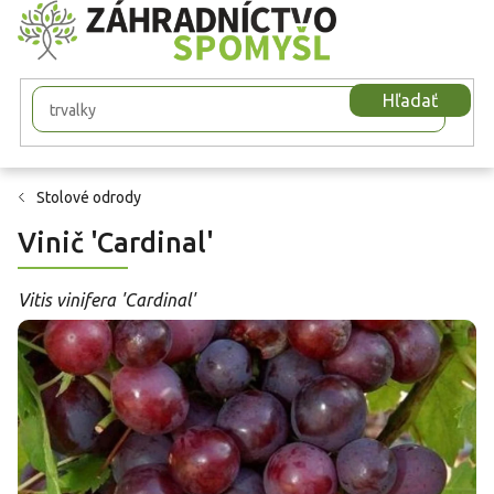
Prejsť
na
obsah
Hľadať
Stolové odrody
Vinič 'Cardinal'
Vitis vinifera 'Cardinal'