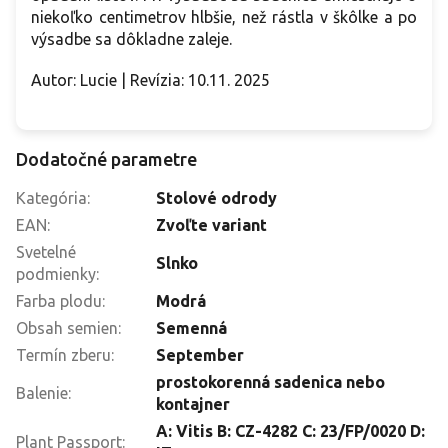
niekoľko centimetrov hlbšie, než rástla v škôlke a po
výsadbe sa dôkladne zaleje.
Autor: Lucie | Revízia: 10.11. 2025
Dodatočné parametre
Kategória
:
Stolové odrody
EAN
:
Zvoľte variant
Svetelné
Slnko
podmienky
:
Farba plodu
:
Modrá
Obsah semien
:
Semenná
Termín zberu
:
September
prostokorenná sadenica nebo
Balenie
:
kontajner
A: Vitis B: CZ-4282 C: 23/FP/0020 D:
Plant Passport
: