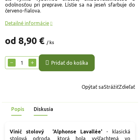
odolnosťou pri preprave. Lístie sa na jeseň sfarbuje do
červeno-fialova.
Detailné informácie
od
8,90 €
/ ks
Jednotková
cena:
−
+
Pridať do košíka
Opýtať sa
Strážiť
Zdieľať
Popis
Diskusia
Vinič stolový 'Alphonse Lavallée'
- klasická
stolová odroda, ktorá bola vyšľachtená vo