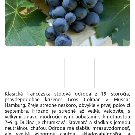
Klasická francúzska stolová odroda z 19. storočia,
pravdepodobne kríženec Gros Colman × Muscat
Hamburg. Zreje stredne neskoro, obvykle v prvej polovici
septembra. Hrozno je stredné až veľké, valcovité, s
veľkými tmavo modročiernymi bobuľami s hmotnosťou
7–9 g. Dužina je chrumkavá, šťavnatá a sladká s jemnou
neutrálnou chuťou. Odroda má slabšiu mrazuvzdornosť,
ale vyniká výbornou chuťou, skladovateľnosťou a