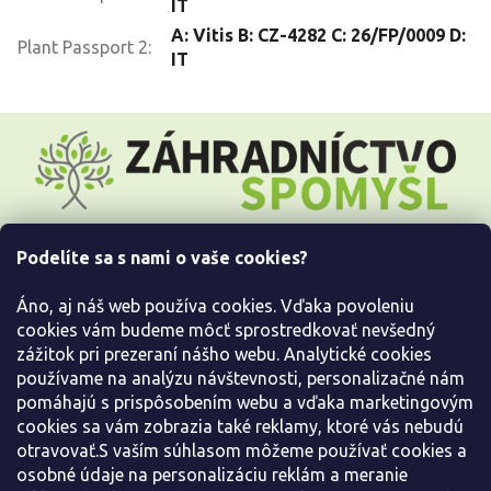
IT
A: Vitis B: CZ-4282 C: 26/FP/0009 D:
Plant Passport 2
:
IT
Z
á
p
ä
t
i
Podelíte sa s nami o vaše cookies?
e
Všetko o nákupe
Áno, aj náš web používa cookies. Vďaka povoleniu
Informácie pre Vás
cookies vám budeme môcť sprostredkovať nevšedný
zážitok pri prezeraní nášho webu. Analytické cookies
používame na analýzu návštevnosti, personalizačné nám
Kontaktujte nás
pomáhajú s prispôsobením webu a vďaka marketingovým
cookies sa vám zobrazia také reklamy, ktoré vás nebudú
otravovať.S vaším súhlasom môžeme používať cookies a
osobné údaje na personalizáciu reklám a meranie