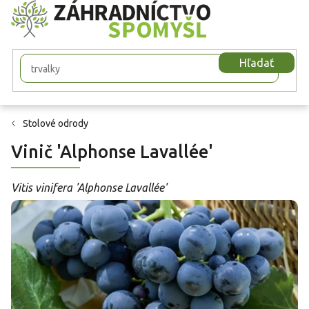
Prejsť
na
obsah
Hľadať
Stolové odrody
Vinič 'Alphonse Lavallée'
Vitis vinifera 'Alphonse Lavallée'