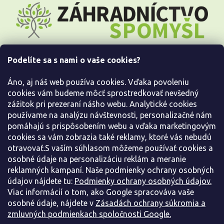
á
p
ä
t
i
Podelíte sa s nami o vaše cookies?
e
Všetko o nákupe
Áno, aj náš web používa cookies. Vďaka povoleniu
Informácie pre Vás
cookies vám budeme môcť sprostredkovať nevšedný
zážitok pri prezeraní nášho webu. Analytické cookies
používame na analýzu návštevnosti, personalizačné nám
Kontaktujte nás
pomáhajú s prispôsobením webu a vďaka marketingovým
cookies sa vám zobrazia také reklamy, ktoré vás nebudú
otravovať.S vaším súhlasom môžeme používať cookies a
osobné údaje na personalizáciu reklám a meranie
reklamných kampaní. Naše podmienky ochrany osobných
údajov nájdete tu:
Podmienky ochrany osobných údajov.
Viac informácií o tom, ako Google spracováva vaše
osobné údaje, nájdete v
Zásadách ochrany súkromia a
zmluvných podmienkach spoločnosti Google.