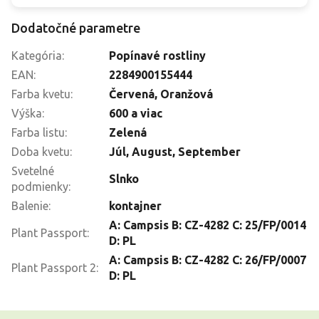
Dodatočné parametre
Kategória
:
Popínavé rostliny
EAN
:
2284900155444
Farba kvetu
:
Červená
,
Oranžová
Výška
:
600 a viac
Farba listu
:
Zelená
Doba kvetu
:
Júl
,
August
,
September
Svetelné
Slnko
podmienky
:
Balenie
:
kontajner
A: Campsis B: CZ-4282 C: 25/FP/0014
Plant Passport
:
D: PL
A: Campsis B: CZ-4282 C: 26/FP/0007
Plant Passport 2
:
D: PL
Z