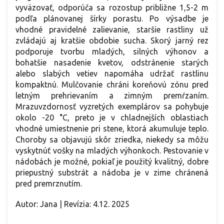
vyväzovať, odporúča sa rozostup približne 1,5-2 m
podľa plánovanej šírky porastu. Po výsadbe je
vhodné pravidelné zalievanie, staršie rastliny už
zvládajú aj kratšie obdobie sucha. Skorý jarný rez
podporuje tvorbu mladých, silných výhonov a
bohatšie nasadenie kvetov, odstránenie starých
alebo slabých vetiev napomáha udržať rastlinu
kompaktnú. Mulčovanie chráni koreňovú zónu pred
letným prehrievaním a zimným premŕzaním.
Mrazuvzdornosť vyzretých exemplárov sa pohybuje
okolo -20 °C, preto je v chladnejších oblastiach
vhodné umiestnenie pri stene, ktorá akumuluje teplo.
Choroby sa objavujú skôr zriedka, niekedy sa môžu
vyskytnúť vošky na mladých výhonkoch. Pestovanie v
nádobách je možné, pokiaľ je použitý kvalitný, dobre
priepustný substrát a nádoba je v zime chránená
pred premrznutím.
Autor: Jana | Revízia: 4.12. 2025