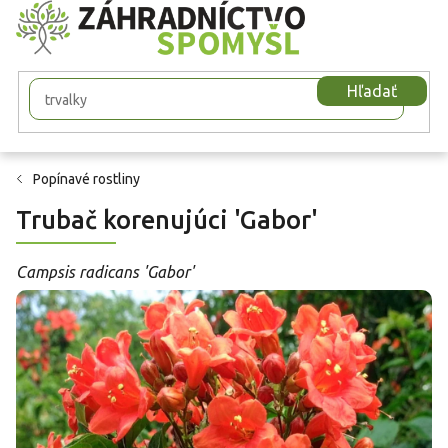
Prejsť
na
obsah
Hľadať
Popínavé rostliny
Trubač korenujúci 'Gabor'
Campsis radicans 'Gabor'