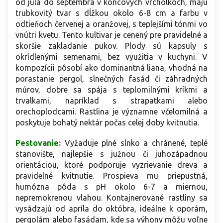
od júla do septembra v koncových vrcholkoch, majú
trubkovitý tvar s dĺžkou okolo 6-8 cm a farbu v
odtieňoch červenej a oranžovej, s teplejšími tónmi vo
vnútri kvetu. Tento kultivar je cenený pre pravidelné a
skoršie zakladanie pukov. Plody sú kapsuly s
okrídlenými semenami, bez využitia v kuchyni. V
kompozícii pôsobí ako dominantná liana, vhodná na
porastanie pergol, slnečných fasád či záhradných
múrov, dobre sa spája s teplomilnými kríkmi a
trvalkami, napríklad s strapatkami alebo
orechoplodcami. Rastlina je významne včelomilná a
poskytuje bohatý nektár počas celej doby kvitnutia.
Pestovanie:
Vyžaduje plné slnko a chránené, teplé
stanovište, najlepšie s južnou či juhozápadnou
orientáciou, ktoré podporuje vyzrievanie dreva a
pravidelné kvitnutie. Prospieva mu priepustná,
humózna pôda s pH okolo 6-7 a miernou,
nepremokrenou vlahou. Kontajnerované rastliny sa
vysádzajú od apríla do októbra, ideálne k oporám,
pergolám alebo fasádam, kde sa výhony môžu voľne