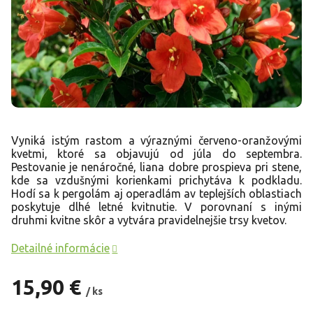
Vyniká istým rastom a výraznými červeno-oranžovými
kvetmi, ktoré sa objavujú od júla do septembra.
Pestovanie je nenáročné, liana dobre prospieva pri stene,
kde sa vzdušnými korienkami prichytáva k podkladu.
Hodí sa k pergolám aj operadlám av teplejších oblastiach
poskytuje dlhé letné kvitnutie. V porovnaní s inými
druhmi kvitne skôr a vytvára pravidelnejšie trsy kvetov.
Detailné informácie
15,90 €
/ ks
Jednotková