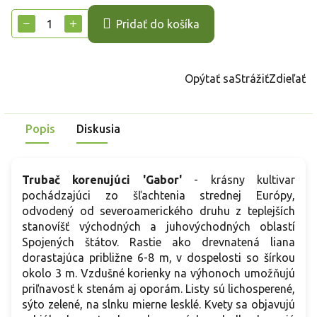
cena:
−
+
Pridať do košíka
Opýtať sa
Strážiť
Zdieľať
Popis
Diskusia
Trubač korenujúci 'Gabor'
- krásny kultivar
pochádzajúci zo šľachtenia strednej Európy,
odvodený od severoamerického druhu z teplejších
stanovíšť východných a juhovýchodných oblastí
Spojených štátov. Rastie ako drevnatená liana
dorastajúca približne 6-8 m, v dospelosti so šírkou
okolo 3 m. Vzdušné korienky na výhonoch umožňujú
priľnavosť k stenám aj oporám. Listy sú lichosperené,
sýto zelené, na slnku mierne lesklé. Kvety sa objavujú