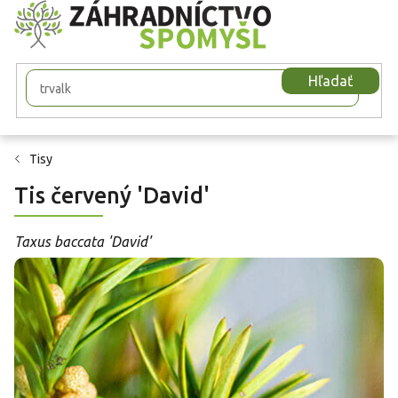
Prejsť
na
obsah
Hľadať
Tisy
Tis červený 'David'
Taxus baccata 'David'