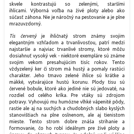
skvele kontrastujú so zelenými, staršími
ihlicami. Výborná voľba na živé ploty alebo ako
súčasť záhona. Nie je náročný na pestovanie a je plne
mrazuvzdorný.
Tis červený
je ihličnatý strom známy svojim
elegantným vzhľadom a trvanlivosťou, patrí medzi
najstaršie a najviac trvanlivé stromy, ktoré môžu
dosiahnuť vysoký vek - niektoré exempláre sú známe
svojim vekom presahujúcim tisíc rokov. Tento
vždyzelený ker či strom má hustý a pomaly rastúci
charakter. Jeho tmavo zelené ihlice sú krátke a
mäkké, vytvárajúce hustú korunu. Plody tisu sú
červené bobule, ktoré ako jediné nie sú jedovaté, na
rozdiel od celého kríka. Pre vtáky sú zdrojom
potravy. Vyhovujú mu humózne vlhké vápenité pôdy,
rastie ale aj na suchých a chudobných slabo kyslých
stanovištiach na plne oslnenom, ale aj tienistom
mieste. Tento strom dobre znáša strihanie a
formovanie, čo ho robí ideálnym pre živé ploty a