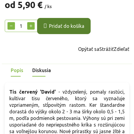
od
5,90 €
/ ks
Jednotková
cena:
−
+
Pridať do košíka
Opýtať sa
Strážiť
Zdieľať
Popis
Diskusia
Tis červený 'David'
- vždyzelený, pomaly rastúci,
kultivar tisu červeného, ​​ktorý sa vyznačuje
vzpriameným, stĺpovitým rastom. Ker štandardne
dorastá do výšky okolo 2 - 3 ma šírky okolo 0,5 - 1,5
m, podľa podmienok pestovania. Výhony sú pri zemi
usporiadané do nepriepustného kríka s rozširujúcou
sa voľnejšou korunou. Nové prírastky sú jasne žlté a