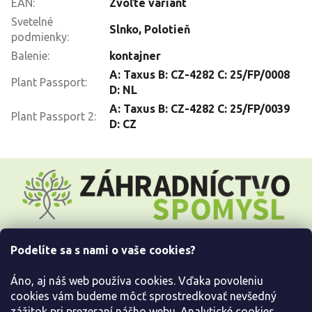
EAN
:
Zvoľte variant
Svetelné
Slnko
,
Polotieň
podmienky
:
Balenie
:
kontajner
A: Taxus B: CZ-4282 C: 25/FP/0008
Plant Passport
:
D: NL
A: Taxus B: CZ-4282 C: 25/FP/0039
Plant Passport 2
:
D: CZ
Z
á
p
ä
t
i
Podelíte sa s nami o vaše cookies?
e
Všetko o nákupe
Áno, aj náš web používa cookies. Vďaka povoleniu
Informácie pre Vás
cookies vám budeme môcť sprostredkovať nevšedný
zážitok pri prezeraní nášho webu. Analytické cookies