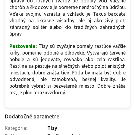
úpravy do rôznych tvarov. Je odolný voči väčšine
chorôb a škodcov a je pomerne nenáročný na údržbu.
Vďaka svojmu vzrastu a vzhľadu je Taxus baccata
vhodný na okrasné výsadby, ale aj ako živý plot,
záhradný solitér alebo do tradičných záhradných
úprav.
Pestovanie:
Tisy sú zvyčajne pomaly rastúce väčšie
kríky, pomerne odolné a dlhoveké. Vytvárajú červené
bobule a sú jedovaté, rovnako ako celá rastlina.
Rastlina sa pestuje na slnečných alebo polotienistých
miestach, dobre znáša tieň. Pôda by mala byť dobre
odvodnená, nie zamokrená, bežnej kvality. Je
potrebné vybrať si bezveterné miesto. Dobre znáša
rez, je plne mrazuvzdorný.
Dodatočné parametre
Kategória
:
Tisy