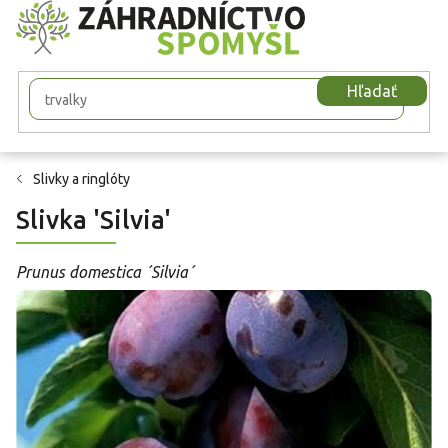
Prejsť
na
obsah
Hľadať
Slivky a ringlóty
Slivka 'Silvia'
Prunus domestica ´Silvia´