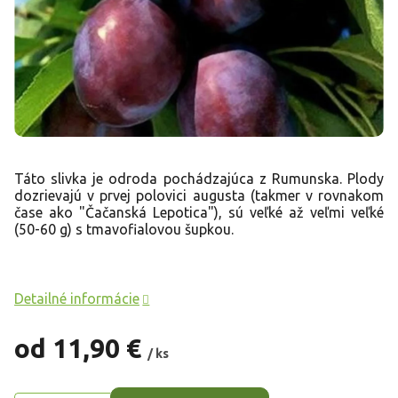
Táto slivka je odroda pochádzajúca z Rumunska. Plody
dozrievajú v prvej polovici augusta (takmer v rovnakom
čase ako "Čačanská Lepotica"), sú veľké až veľmi veľké
(50-60 g) s tmavofialovou šupkou.
Detailné informácie
od
11,90 €
/ ks
Jednotková