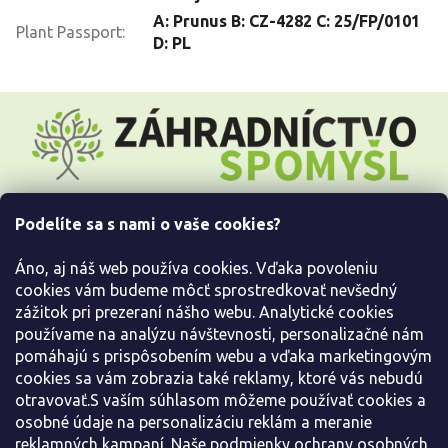
A: Prunus B: CZ-4282 C: 25/FP/0101
Plant Passport
:
D: PL
Z
á
p
ä
t
i
Podelíte sa s nami o vaše cookies?
e
Všetko o nákupe
Áno, aj náš web používa cookies. Vďaka povoleniu
Informácie pre Vás
cookies vám budeme môcť sprostredkovať nevšedný
zážitok pri prezeraní nášho webu. Analytické cookies
používame na analýzu návštevnosti, personalizačné nám
Kontaktujte nás
pomáhajú s prispôsobením webu a vďaka marketingovým
cookies sa vám zobrazia také reklamy, ktoré vás nebudú
otravovať.S vaším súhlasom môžeme používať cookies a
osobné údaje na personalizáciu reklám a meranie
reklamných kampaní. Naše podmienky ochrany osobných