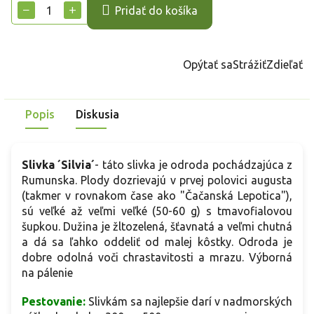
cena:
−
+
Pridať do košíka
Opýtať sa
Strážiť
Zdieľať
Popis
Diskusia
Slivka ´Silvia´
- táto slivka je odroda pochádzajúca z
Rumunska. Plody dozrievajú v prvej polovici augusta
(takmer v rovnakom čase ako "Čačanská Lepotica"),
sú veľké až veľmi veľké (50-60 g) s tmavofialovou
šupkou. Dužina je žltozelená, šťavnatá a veľmi chutná
a dá sa ľahko oddeliť od malej kôstky. Odroda je
dobre odolná voči chrastavitosti a mrazu. Výborná
na pálenie
Pestovanie:
Slivkám sa najlepšie darí v nadmorských