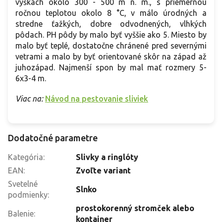
výškach okolo 300 - 500 m n. m., s priemernou
ročnou teplotou okolo 8 °C, v málo úrodných a
stredne ťažkých, dobre odvodnených, vlhkých
pôdach. PH pôdy by malo byť vyššie ako 5. Miesto by
malo byť teplé, dostatočne chránené pred severnými
vetrami a malo by byť orientované skôr na západ až
juhozápad. Najmenší spon by mal mať rozmery 5-
6x3-4 m.
Viac na:
Návod na pestovanie sliviek
Dodatočné parametre
Kategória
:
Slivky a ringlóty
EAN
:
Zvoľte variant
Svetelné
Slnko
podmienky
:
prostokorenný stromček alebo
Balenie
:
kontajner