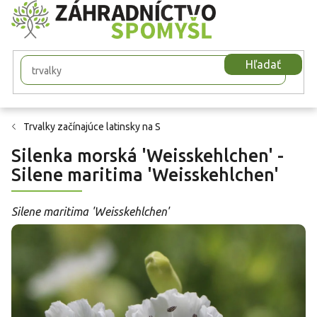
Prejsť
na
obsah
Hľadať
Trvalky začínajúce latinsky na S
Silenka morská 'Weisskehlchen' -
Silene maritima 'Weisskehlchen'
Silene maritima 'Weisskehlchen'