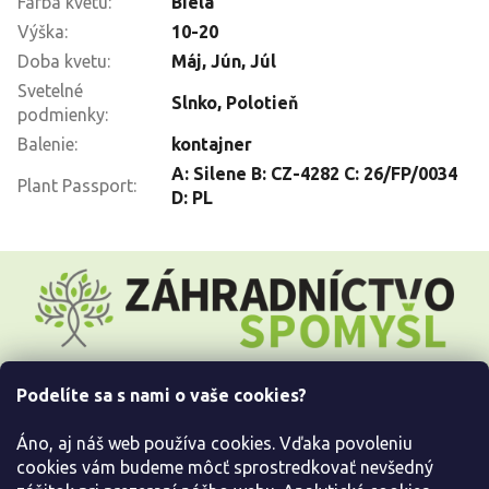
Farba kvetu
:
Biela
Výška
:
10-20
Doba kvetu
:
Máj
,
Jún
,
Júl
Svetelné
Slnko
,
Polotieň
podmienky
:
Balenie
:
kontajner
A: Silene B: CZ-4282 C: 26/FP/0034
Plant Passport
:
D: PL
Z
á
p
ä
t
i
Podelíte sa s nami o vaše cookies?
e
Všetko o nákupe
Áno, aj náš web používa cookies. Vďaka povoleniu
Informácie pre Vás
cookies vám budeme môcť sprostredkovať nevšedný