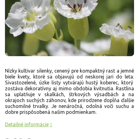
Nízky kultivar silenky,
cenený pre kompaktný rast a jemné
biele kvety,
ktoré sa objavujú od neskorej jari do leta.
Sivastozelené,
úzke listy vytvárajú hustý koberec,
ktorý
zostáva dekoratívny aj mimo obdobia kvitnutia.
Rastlina
sa uplatňuje v skalkách,
štrkových výsadbách a na
okrajoch suchých záhonov,
kde prirodzene dopĺňa ďalšie
suchomilné trvalky.
Je nenáročná,
odolná voči suchu a
dobre prispôsobená našim podmienkam.
Detailné informácie