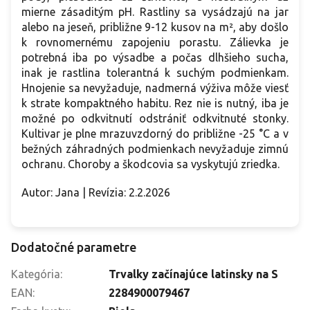
mierne zásaditým pH. Rastliny sa vysádzajú na jar
alebo na jeseň, približne 9-12 kusov na m², aby došlo
k rovnomernému zapojeniu porastu. Zálievka je
potrebná iba po výsadbe a počas dlhšieho sucha,
inak je rastlina tolerantná k suchým podmienkam.
Hnojenie sa nevyžaduje, nadmerná výživa môže viesť
k strate kompaktného habitu. Rez nie is nutný, iba je
možné po odkvitnutí odstrániť odkvitnuté stonky.
Kultivar je plne mrazuvzdorný do približne -25 °C a v
bežných záhradných podmienkach nevyžaduje zimnú
ochranu. Choroby a škodcovia sa vyskytujú zriedka.
Autor: Jana | Revízia: 2.2.2026
Dodatočné parametre
Kategória
:
Trvalky začínajúce latinsky na S
EAN
:
2284900079467