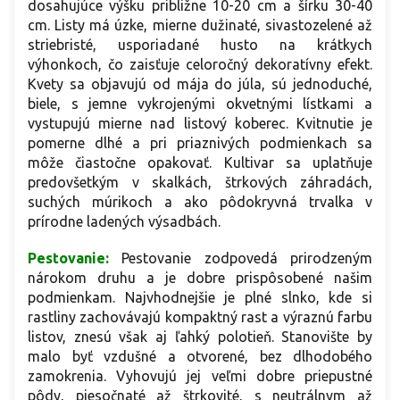
dosahujúce výšku približne 10-20 cm a šírku 30-40
cm. Listy má úzke, mierne dužinaté, sivastozelené až
striebristé, usporiadané husto na krátkych
výhonkoch, čo zaisťuje celoročný dekoratívny efekt.
Kvety sa objavujú od mája do júla, sú jednoduché,
biele, s jemne vykrojenými okvetnými lístkami a
vystupujú mierne nad listový koberec. Kvitnutie je
pomerne dlhé a pri priaznivých podmienkach sa
môže čiastočne opakovať. Kultivar sa uplatňuje
predovšetkým v skalkách, štrkových záhradách,
suchých múrikoch a ako pôdokryvná trvalka v
prírodne ladených výsadbách.
Pestovanie:
Pestovanie zodpovedá prirodzeným
nárokom druhu a je dobre prispôsobené našim
podmienkam. Najvhodnejšie je plné slnko, kde si
rastliny zachovávajú kompaktný rast a výraznú farbu
listov, znesú však aj ľahký polotieň. Stanovište by
malo byť vzdušné a otvorené, bez dlhodobého
zamokrenia. Vyhovujú jej veľmi dobre priepustné
pôdy, piesočnaté až štrkovité, s neutrálnym až