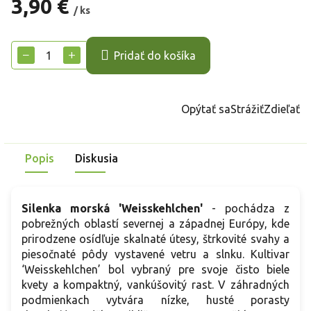
3,90 €
/ ks
Jednotková
cena:
−
+
Pridať do košíka
Opýtať sa
Strážiť
Zdieľať
Popis
Diskusia
Silenka morská 'Weisskehlchen'
- pochádza z
pobrežných oblastí severnej a západnej Európy, kde
prirodzene osídľuje skalnaté útesy, štrkovité svahy a
piesočnaté pôdy vystavené vetru a slnku. Kultivar
‘Weisskehlchen’ bol vybraný pre svoje čisto biele
kvety a kompaktný, vankúšovitý rast. V záhradných
podmienkach vytvára nízke, husté porasty