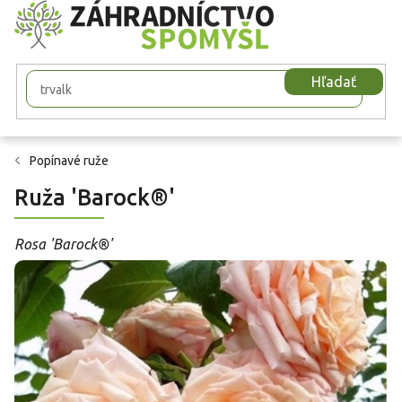
Prejsť
na
obsah
Hľadať
Popínavé ruže
Ruža 'Barock®'
Rosa 'Barock®'