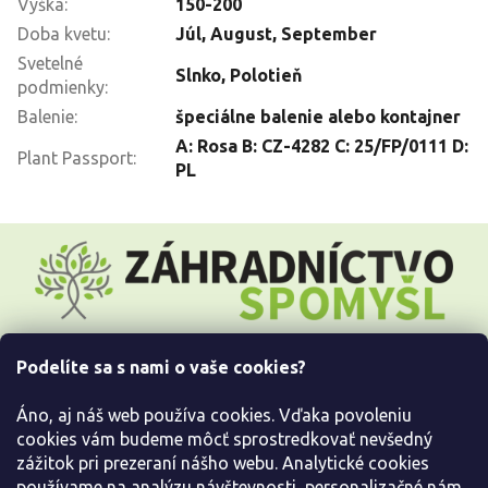
Výška
:
150-200
Doba kvetu
:
Júl
,
August
,
September
Svetelné
Slnko
,
Polotieň
podmienky
:
Balenie
:
špeciálne balenie alebo kontajner
A: Rosa B: CZ-4282 C: 25/FP/0111 D:
Plant Passport
:
PL
Z
á
p
ä
t
i
Podelíte sa s nami o vaše cookies?
e
Všetko o nákupe
Áno, aj náš web používa cookies. Vďaka povoleniu
Informácie pre Vás
cookies vám budeme môcť sprostredkovať nevšedný
zážitok pri prezeraní nášho webu. Analytické cookies
používame na analýzu návštevnosti, personalizačné nám