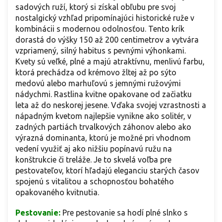
sadových ruží, ktorý si získal obľubu pre svoj
nostalgický vzhľad pripomínajúci historické ruže v
kombinácii s modernou odolnosťou. Tento krík
dorastá do výšky 150 až 200 centimetrov a vytvára
vzpriamený, silný habitus s pevnými výhonkami.
Kvety sú veľké, plné a majú atraktívnu, menlivú farbu,
ktorá prechádza od krémovo žltej až po sýto
medovú alebo marhuľovú s jemnými ružovými
nádychmi. Rastlina kvitne opakovane od začiatku
leta až do neskorej jesene. Vďaka svojej vzrastnosti a
nápadným kvetom najlepšie vynikne ako solitér, v
zadných partiách trvalkových záhonov alebo ako
výrazná dominanta, ktorú je možné pri vhodnom
vedení využiť aj ako nižšiu popínavú ružu na
konštrukcie či treláže. Je to skvelá voľba pre
pestovateľov, ktorí hľadajú eleganciu starých časov
spojenú s vitalitou a schopnosťou bohatého
opakovaného kvitnutia.
Pestovanie:
Pre pestovanie sa hodí plné slnko s