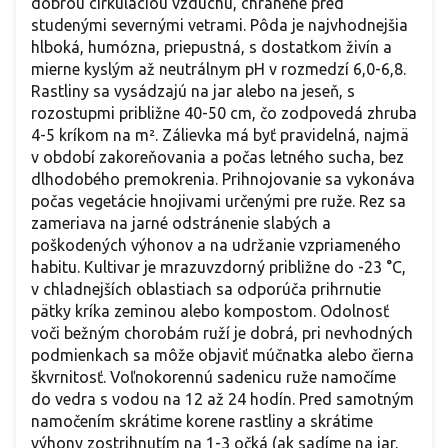
dobrou cirkuláciou vzduchu, chránené pred
studenými severnými vetrami. Pôda je najvhodnejšia
hlboká, humózna, priepustná, s dostatkom živín a
mierne kyslým až neutrálnym pH v rozmedzí 6,0-6,8.
Rastliny sa vysádzajú na jar alebo na jeseň, s
rozostupmi približne 40-50 cm, čo zodpovedá zhruba
4-5 kríkom na m². Zálievka má byť pravidelná, najmä
v období zakoreňovania a počas letného sucha, bez
dlhodobého premokrenia. Prihnojovanie sa vykonáva
počas vegetácie hnojivami určenými pre ruže. Rez sa
zameriava na jarné odstránenie slabých a
poškodených výhonov a na udržanie vzpriameného
habitu. Kultivar je mrazuvzdorný približne do -23 °C,
v chladnejších oblastiach sa odporúča prihrnutie
pätky kríka zeminou alebo kompostom. Odolnosť
voči bežným chorobám ruží je dobrá, pri nevhodných
podmienkach sa môže objaviť múčnatka alebo čierna
škvrnitosť. Voľnokorennú sadenicu ruže namočíme
do vedra s vodou na 12 až 24 hodín. Pred samotným
namočením skrátime korene rastliny a skrátime
výhony zostrihnutím na 1-3 očká (ak sadíme na jar,