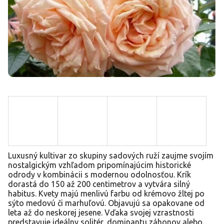
Luxusný kultivar zo skupiny sadových ruží zaujme svojím
nostalgickým vzhľadom pripomínajúcim historické
odrody v kombinácii s modernou odolnosťou. Krík
dorastá do 150 až 200 centimetrov a vytvára silný
habitus. Kvety majú menlivú farbu od krémovo žltej po
sýto medovú či marhuľovú. Objavujú sa opakovane od
leta až do neskorej jesene. Vďaka svojej vzrastnosti
predstavuje ideálny solitér, dominantu záhonov alebo