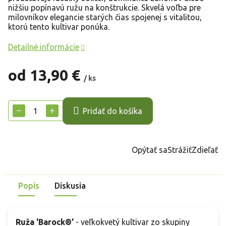
nižšiu popínavú ružu na konštrukcie. Skvelá voľba pre
milovníkov elegancie starých čias spojenej s vitalitou,
ktorú tento kultivar ponúka.
Detailné informácie
od
13,90 €
/ ks
Jednotková
cena:
−
+
Pridať do košíka
Opýtať sa
Strážiť
Zdieľať
Popis
Diskusia
Ruža 'Barock®'
- veľkokvetý kultivar zo skupiny