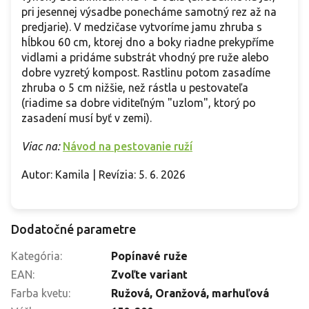
pri jesennej výsadbe ponecháme samotný rez až na
predjarie). V medzičase vytvoríme jamu zhruba s
hĺbkou 60 cm, ktorej dno a boky riadne prekypříme
vidlami a pridáme substrát vhodný pre ruže alebo
dobre vyzretý kompost. Rastlinu potom zasadíme
zhruba o 5 cm nižšie, než rástla u pestovateľa
(riadime sa dobre viditeľným "uzlom", ktorý po
zasadení musí byť v zemi).
Viac na:
Návod na pestovanie ruží
Autor: Kamila | Revízia: 5. 6. 2026
Dodatočné parametre
Kategória
:
Popínavé ruže
EAN
:
Zvoľte variant
Farba kvetu
:
Ružová
,
Oranžová
,
marhuľová