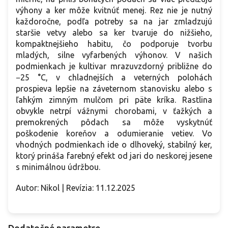
výhony a ker môže kvitnúť menej. Rez nie je nutný
každoročne, podľa potreby sa na jar zmladzujú
staršie vetvy alebo sa ker tvaruje do nižšieho,
kompaktnejšieho habitu, čo podporuje tvorbu
mladých, silne vyfarbených výhonov. V našich
podmienkach je kultivar mrazuvzdorný približne do
−25 °C, v chladnejších a veterných polohách
prospieva lepšie na záveternom stanovisku alebo s
ľahkým zimným mulčom pri päte kríka. Rastlina
obvykle netrpí vážnymi chorobami, v ťažkých a
premokrených pôdach sa môže vyskytnúť
poškodenie koreňov a odumieranie vetiev. Vo
vhodných podmienkach ide o dlhoveký, stabilný ker,
ktorý prináša farebný efekt od jari do neskorej jesene
s minimálnou údržbou.
Autor: Nikol | Revízia: 11.12.2025
Dodatočné parametre