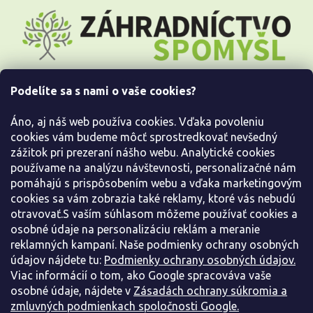
Z
á
p
ä
t
i
Podelíte sa s nami o vaše cookies?
e
Všetko o nákupe
Áno, aj náš web používa cookies. Vďaka povoleniu
Informácie pre Vás
cookies vám budeme môcť sprostredkovať nevšedný
zážitok pri prezeraní nášho webu. Analytické cookies
používame na analýzu návštevnosti, personalizačné nám
Kontaktujte nás
pomáhajú s prispôsobením webu a vďaka marketingovým
cookies sa vám zobrazia také reklamy, ktoré vás nebudú
otravovať.S vaším súhlasom môžeme používať cookies a
osobné údaje na personalizáciu reklám a meranie
reklamných kampaní. Naše podmienky ochrany osobných
údajov nájdete tu:
Podmienky ochrany osobných údajov.
Viac informácií o tom, ako Google spracováva vaše
osobné údaje, nájdete v
Zásadách ochrany súkromia a
zmluvných podmienkach spoločnosti Google.