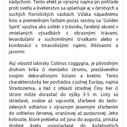
nádychom. Tento efekt je výrazný najmä pri pohľade
proti svetlu a kvetenstvo sa uplatňuje aj v čerstvých a
suchých floristických väzbách. Vďaka nápadnému
listu a premenlivým farbám počas sezóny sa 'Golden
Spirit' využíva ako solitér v trávniku, farebný akcent v
zmiešaných výsadbách s okrasnými trávami,
levanduľami a suchomilnými trvalkami alebo v
kombinácii s tmavolistými rujemi, ihličnanmi a
javormi.
Ruj vlasatá
latinsky Cotinus coggygria, je pôvodným
druhom kríka či menšieho stromu, presláveného
svojimi dekoratívnymi listami a kvetmi. Tento
charakteristický ker pochádza z južnej Európy, najmä
Stredozemia, a tiež z oblasti strednej Číny. Ker či
strom môže dorastať do výšky 3-5 m. Listy sú
striedavé, oválne až vajcovité, sfarbené do šedo-
zelených odtieňov s výrazným jesenným sfarbením
do odtieňov červenej, oranžovej až purpurovej. Jeho
kvitnutie, ktoré prebieha od júna do augusta, prináša
drobné kvety usporiadané do kužeľovitých