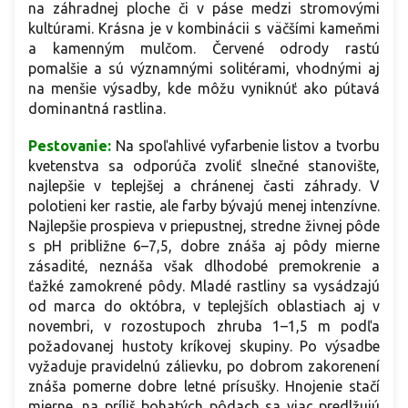
na záhradnej ploche či v páse medzi stromovými
kultúrami. Krásna je v kombinácii s väčšími kameňmi
a kamenným mulčom. Červené odrody rastú
pomalšie a sú významnými solitérami, vhodnými aj
na menšie výsadby, kde môžu vyniknúť ako pútavá
dominantná rastlina.
Pestovanie:
Na spoľahlivé vyfarbenie listov a tvorbu
kvetenstva sa odporúča zvoliť slnečné stanovište,
najlepšie v teplejšej a chránenej časti záhrady. V
polotieni ker rastie, ale farby bývajú menej intenzívne.
Najlepšie prospieva v priepustnej, stredne živnej pôde
s pH približne 6–7,5, dobre znáša aj pôdy mierne
zásadité, neznáša však dlhodobé premokrenie a
ťažké zamokrené pôdy. Mladé rastliny sa vysádzajú
od marca do októbra, v teplejších oblastiach aj v
novembri, v rozostupoch zhruba 1–1,5 m podľa
požadovanej hustoty kríkovej skupiny. Po výsadbe
vyžaduje pravidelnú zálievku, po dobrom zakorenení
znáša pomerne dobre letné prísušky. Hnojenie stačí
mierne, na príliš bohatých pôdach sa viac predlžujú