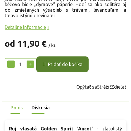
béžovo biele „dymové“ páperie. Hodí sa ako solitéra aj
do zmiešaných výsadieb s trávami, levanduľami a
tmavolistými drevinami.
Detailné informácie
od
11,90 €
/ ks
Jednotková
cena:
−
+
Pridať do košíka
Opýtať sa
Strážiť
Zdieľať
Popis
Diskusia
Ruj vlasatá
Golden Spirit 'Ancot'
- zlatolistý