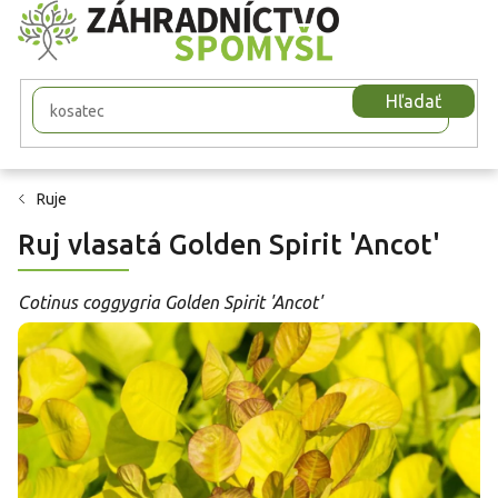
Prejsť
na
obsah
Hľadať
Ruje
Ruj vlasatá Golden Spirit 'Ancot'
Cotinus coggygria Golden Spirit 'Ancot'