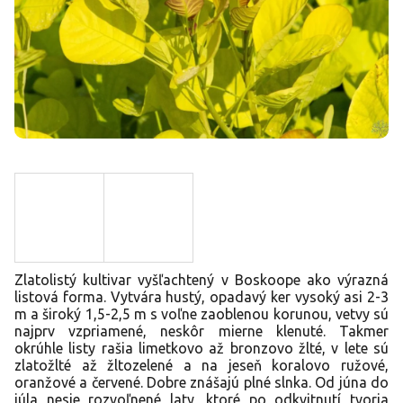
Zlatolistý kultivar vyšľachtený v Boskoope ako výrazná
listová forma. Vytvára hustý, opadavý ker vysoký asi 2-3
m a široký 1,5-2,5 m s voľne zaoblenou korunou, vetvy sú
najprv vzpriamené, neskôr mierne klenuté. Takmer
okrúhle listy rašia limetkovo až bronzovo žlté, v lete sú
zlatožlté až žltozelené a na jeseň koralovo ružové,
oranžové a červené. Dobre znášajú plné slnka. Od júna do
júla nesie rozvoľnené laty, ktoré po odkvitnutí tvoria