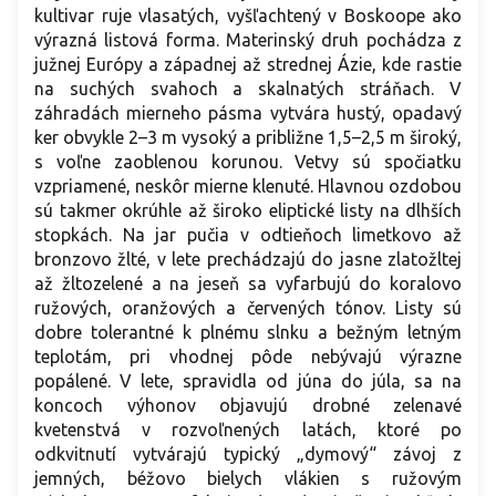
kultivar ruje vlasatých, vyšľachtený v Boskoope ako
výrazná listová forma. Materinský druh pochádza z
južnej Európy a západnej až strednej Ázie, kde rastie
na suchých svahoch a skalnatých stráňach. V
záhradách mierneho pásma vytvára hustý, opadavý
ker obvykle 2–3 m vysoký a približne 1,5–2,5 m široký,
s voľne zaoblenou korunou. Vetvy sú spočiatku
vzpriamené, neskôr mierne klenuté. Hlavnou ozdobou
sú takmer okrúhle až široko eliptické listy na dlhších
stopkách. Na jar pučia v odtieňoch limetkovo až
bronzovo žlté, v lete prechádzajú do jasne zlatožltej
až žltozelené a na jeseň sa vyfarbujú do koralovo
ružových, oranžových a červených tónov. Listy sú
dobre tolerantné k plnému slnku a bežným letným
teplotám, pri vhodnej pôde nebývajú výrazne
popálené. V lete, spravidla od júna do júla, sa na
koncoch výhonov objavujú drobné zelenavé
kvetenstvá v rozvoľnených latách, ktoré po
odkvitnutí vytvárajú typický „dymový“ závoj z
jemných, béžovo bielych vlákien s ružovým