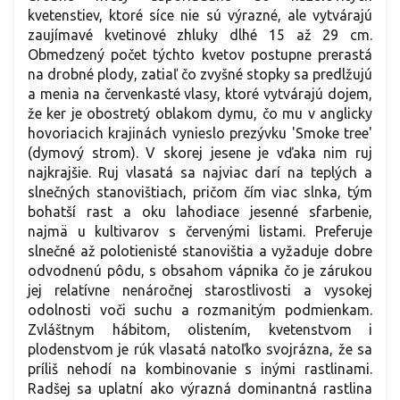
kvetenstiev, ktoré síce nie sú výrazné, ale vytvárajú
zaujímavé kvetinové zhluky dlhé 15 až 29 cm.
Obmedzený počet týchto kvetov postupne prerastá
na drobné plody, zatiaľ čo zvyšné stopky sa predlžujú
a menia na červenkasté vlasy, ktoré vytvárajú dojem,
že ker je obostretý oblakom dymu, čo mu v anglicky
hovoriacich krajinách vynieslo prezývku 'Smoke tree'
(dymový strom). V skorej jesene je vďaka nim ruj
najkrajšie. Ruj vlasatá sa najviac darí na teplých a
slnečných stanovištiach, pričom čím viac slnka, tým
bohatší rast a oku lahodiace jesenné sfarbenie,
najmä u kultivarov s červenými listami. Preferuje
slnečné až polotienisté stanovištia a vyžaduje dobre
odvodnenú pôdu, s obsahom vápnika čo je zárukou
jej relatívne nenáročnej starostlivosti a vysokej
odolnosti voči suchu a rozmanitým podmienkam.
Zvláštnym hábitom, olistením, kvetenstvom i
plodenstvom je rúk vlasatá natoľko svojrázna, že sa
príliš nehodí na kombinovanie s inými rastlinami.
Radšej sa uplatní ako výrazná dominantná rastlina