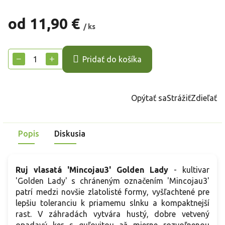
od
11,90 €
/ ks
Jednotková
cena:
−
+
Pridať do košíka
Opýtať sa
Strážiť
Zdieľať
Popis
Diskusia
Ruj vlasatá
'Mincojau3' Golden Lady
- kultivar
'Golden Lady' s chráneným označením 'Mincojau3'
patrí medzi novšie zlatolisté formy, vyšľachtené pre
lepšiu toleranciu k priamemu slnku a kompaktnejší
rast. V záhradách vytvára hustý, dobre vetvený
opadavý ker s guľovitou až mierne rozvoľnenou