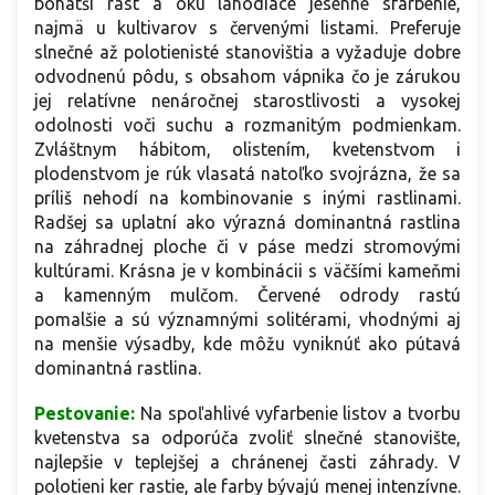
bohatší rast a oku lahodiace jesenné sfarbenie,
najmä u kultivarov s červenými listami. Preferuje
slnečné až polotienisté stanovištia a vyžaduje dobre
odvodnenú pôdu, s obsahom vápnika čo je zárukou
jej relatívne nenáročnej starostlivosti a vysokej
odolnosti voči suchu a rozmanitým podmienkam.
Zvláštnym hábitom, olistením, kvetenstvom i
plodenstvom je rúk vlasatá natoľko svojrázna, že sa
príliš nehodí na kombinovanie s inými rastlinami.
Radšej sa uplatní ako výrazná dominantná rastlina
na záhradnej ploche či v páse medzi stromovými
kultúrami. Krásna je v kombinácii s väčšími kameňmi
a kamenným mulčom. Červené odrody rastú
pomalšie a sú významnými solitérami, vhodnými aj
na menšie výsadby, kde môžu vyniknúť ako pútavá
dominantná rastlina.
Pestovanie:
Na spoľahlivé vyfarbenie listov a tvorbu
kvetenstva sa odporúča zvoliť slnečné stanovište,
najlepšie v teplejšej a chránenej časti záhrady. V
polotieni ker rastie, ale farby bývajú menej intenzívne.