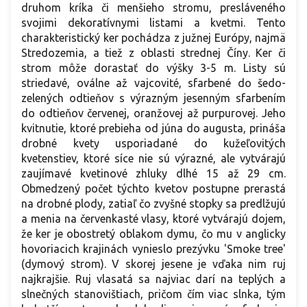
druhom kríka či menšieho stromu, presláveného
svojimi dekoratívnymi listami a kvetmi. Tento
charakteristický ker pochádza z južnej Európy, najmä
Stredozemia, a tiež z oblasti strednej Číny. Ker či
strom môže dorastať do výšky 3-5 m. Listy sú
striedavé, oválne až vajcovité, sfarbené do šedo-
zelených odtieňov s výrazným jesenným sfarbením
do odtieňov červenej, oranžovej až purpurovej. Jeho
kvitnutie, ktoré prebieha od júna do augusta, prináša
drobné kvety usporiadané do kužeľovitých
kvetenstiev, ktoré síce nie sú výrazné, ale vytvárajú
zaujímavé kvetinové zhluky dlhé 15 až 29 cm.
Obmedzený počet týchto kvetov postupne prerastá
na drobné plody, zatiaľ čo zvyšné stopky sa predlžujú
a menia na červenkasté vlasy, ktoré vytvárajú dojem,
že ker je obostretý oblakom dymu, čo mu v anglicky
hovoriacich krajinách vynieslo prezývku 'Smoke tree'
(dymový strom). V skorej jesene je vďaka nim ruj
najkrajšie. Ruj vlasatá sa najviac darí na teplých a
slnečných stanovištiach, pričom čím viac slnka, tým