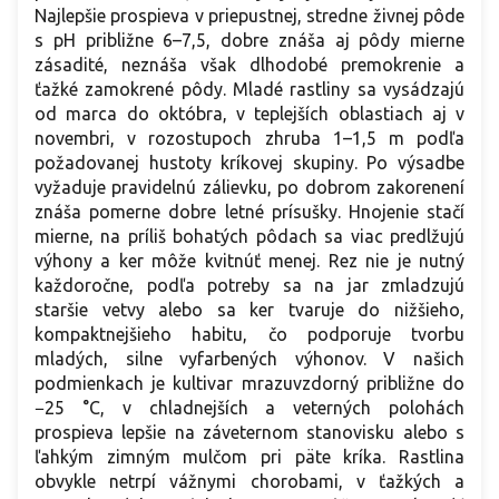
Najlepšie prospieva v priepustnej, stredne živnej pôde
s pH približne 6–7,5, dobre znáša aj pôdy mierne
zásadité, neznáša však dlhodobé premokrenie a
ťažké zamokrené pôdy. Mladé rastliny sa vysádzajú
od marca do októbra, v teplejších oblastiach aj v
novembri, v rozostupoch zhruba 1–1,5 m podľa
požadovanej hustoty kríkovej skupiny. Po výsadbe
vyžaduje pravidelnú zálievku, po dobrom zakorenení
znáša pomerne dobre letné prísušky. Hnojenie stačí
mierne, na príliš bohatých pôdach sa viac predlžujú
výhony a ker môže kvitnúť menej. Rez nie je nutný
každoročne, podľa potreby sa na jar zmladzujú
staršie vetvy alebo sa ker tvaruje do nižšieho,
kompaktnejšieho habitu, čo podporuje tvorbu
mladých, silne vyfarbených výhonov. V našich
podmienkach je kultivar mrazuvzdorný približne do
−25 °C, v chladnejších a veterných polohách
prospieva lepšie na záveternom stanovisku alebo s
ľahkým zimným mulčom pri päte kríka. Rastlina
obvykle netrpí vážnymi chorobami, v ťažkých a