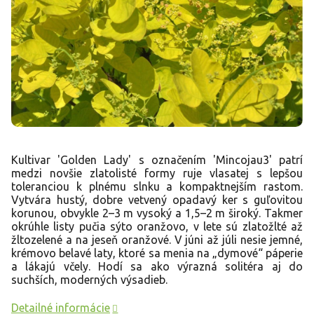
Kultivar 'Golden Lady' s označením 'Mincojau3' patrí
medzi novšie zlatolisté formy ruje vlasatej s lepšou
toleranciou k plnému slnku a kompaktnejším rastom.
Vytvára hustý, dobre vetvený opadavý ker s guľovitou
korunou, obvykle 2–3 m vysoký a 1,5–2 m široký. Takmer
okrúhle listy pučia sýto oranžovo, v lete sú zlatožlté až
žltozelené a na jeseň oranžové. V júni až júli nesie jemné,
krémovo belavé laty, ktoré sa menia na „dymové“ páperie
a lákajú včely. Hodí sa ako výrazná solitéra aj do
suchších, moderných výsadieb.
Detailné informácie