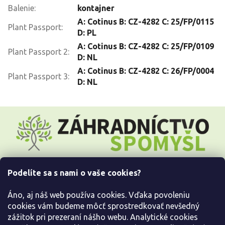
Balenie
:
kontajner
A: Cotinus B: CZ-4282 C: 25/FP/0115
Plant Passport
:
D: PL
A: Cotinus B: CZ-4282 C: 25/FP/0109
Plant Passport 2
:
D: NL
A: Cotinus B: CZ-4282 C: 26/FP/0004
Plant Passport 3
:
D: NL
Z
á
p
ä
t
i
Podelíte sa s nami o vaše cookies?
e
Všetko o nákupe
Áno, aj náš web používa cookies. Vďaka povoleniu
Informácie pre Vás
cookies vám budeme môcť sprostredkovať nevšedný
zážitok pri prezeraní nášho webu. Analytické cookies