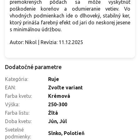
premokrených pôdach sa môže vyskytnúť
poškodenie koreňov a odumieranie vetiev. Vo
vhodných podmienkach ide o dlhoveký, stabilný ker,
ktorý prináša farebný efekt od jari do neskorej jesene
s minimálnou údržbou.
Autor: Nikol | Revízia: 11.12.2025
Dodatočné parametre
Kategória
:
Ruje
EAN
:
Zvoľte variant
Farba kvetu
:
Krémová
Výška
:
250-300
Farba listu
:
Žltá
Doba kvetu
:
Jún
,
Júl
Svetelné
Slnko
,
Polotieň
podmienky
: