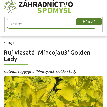
Prejsť
na
obsah
Hľadať
Ruje
Ruj vlasatá 'Mincojau3' Golden
Lady
Cotinus coggygria 'Mincojau3' Golden Lady