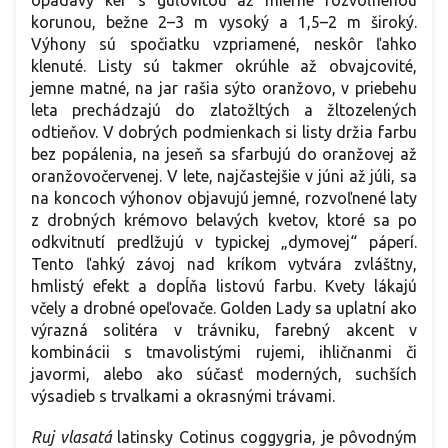
korunou, bežne 2–3 m vysoký a 1,5–2 m široký.
Výhony sú spočiatku vzpriamené, neskôr ľahko
klenuté. Listy sú takmer okrúhle až obvajcovité,
jemne matné, na jar rašia sýto oranžovo, v priebehu
leta prechádzajú do zlatožltých a žltozelených
odtieňov. V dobrých podmienkach si listy držia farbu
bez popálenia, na jeseň sa sfarbujú do oranžovej až
oranžovočervenej. V lete, najčastejšie v júni až júli, sa
na koncoch výhonov objavujú jemné, rozvoľnené laty
z drobných krémovo belavých kvetov, ktoré sa po
odkvitnutí predlžujú v typickej „dymovej“ páperí.
Tento ľahký závoj nad kríkom vytvára zvláštny,
hmlistý efekt a dopĺňa listovú farbu. Kvety lákajú
včely a drobné opeľovače. Golden Lady sa uplatní ako
výrazná solitéra v trávniku, farebný akcent v
kombinácii s tmavolistými rujemi, ihličnanmi či
javormi, alebo ako súčasť moderných, suchších
výsadieb s trvalkami a okrasnými trávami.
Ruj vlasatá
latinsky Cotinus coggygria, je pôvodným