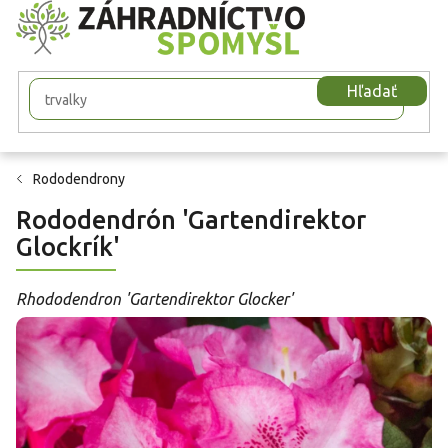
Prejsť
na
obsah
Hľadať
Rododendrony
Rododendrón 'Gartendirektor
Glockrík'
Rhododendron 'Gartendirektor Glocker'