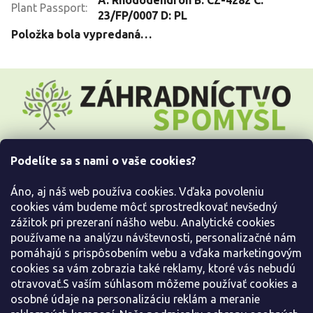
Plant Passport
:
23/FP/0007 D: PL
Položka bola vypredaná…
Z
á
p
ä
t
i
Podelíte sa s nami o vaše cookies?
e
Všetko o nákupe
Áno, aj náš web používa cookies. Vďaka povoleniu
Informácie pre Vás
cookies vám budeme môcť sprostredkovať nevšedný
zážitok pri prezeraní nášho webu. Analytické cookies
používame na analýzu návštevnosti, personalizačné nám
Kontaktujte nás
pomáhajú s prispôsobením webu a vďaka marketingovým
cookies sa vám zobrazia také reklamy, ktoré vás nebudú
otravovať.S vaším súhlasom môžeme používať cookies a
osobné údaje na personalizáciu reklám a meranie