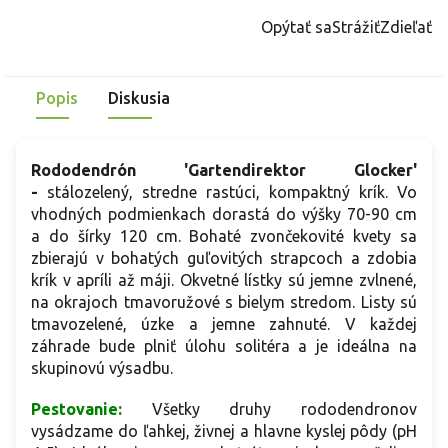
cena:
Opýtať sa
Strážiť
Zdieľať
Popis
Diskusia
Rododendrón 'Gartendirektor Glocker'
-
stálozelený, stredne rastúci, kompaktný krík. Vo
vhodných podmienkach dorastá do výšky 70-90 cm
a do šírky 120 cm. Bohaté zvončekovité kvety sa
zbierajú v bohatých guľovitých strapcoch a zdobia
krík v apríli až máji. Okvetné lístky sú jemne zvlnené,
na okrajoch tmavoružové s bielym stredom. Listy sú
tmavozelené, úzke a jemne zahnuté. V každej
záhrade bude plniť úlohu solitéra a je ideálna na
skupinovú výsadbu.
Pestovanie:
Všetky druhy rododendronov
vysádzame do ľahkej, živnej a hlavne kyslej pôdy (pH