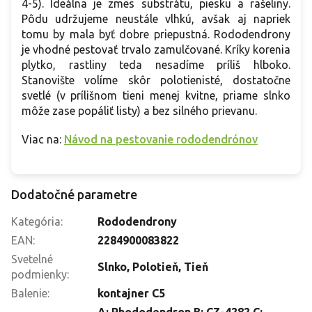
4-5). Ideálna je zmes substrátu, piesku a rašeliny.
Pôdu udržujeme neustále vlhkú, avšak aj napriek
tomu by mala byť dobre priepustná. Rododendrony
je vhodné pestovať trvalo zamulčované. Kríky korenia
plytko, rastliny teda nesadíme príliš hlboko.
Stanovište volíme skôr polotienisté, dostatočne
svetlé (v prílišnom tieni menej kvitne, priame slnko
môže zase popáliť listy) a bez silného prievanu.
Viac na:
Návod na pestovanie rododendrónov
Dodatočné parametre
Kategória
:
Rododendrony
EAN
:
2284900083822
Svetelné
Slnko
,
Polotieň
,
Tieň
podmienky
:
Balenie
:
kontajner C5
A: Rhododendron B: CZ-4282 C: