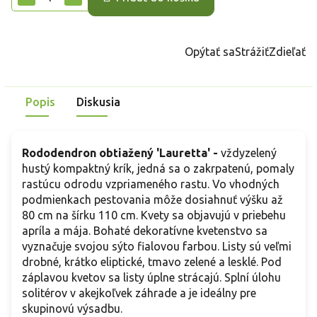
Opýtať sa
Strážiť
Zdieľať
Popis
Diskusia
Rododendron obtiažený 'Lauretta' -
vždyzelený
hustý kompaktný krík, jedná sa o zakrpatenú, pomaly
rastúcu odrodu vzpriameného rastu. Vo vhodných
podmienkach pestovania môže dosiahnuť výšku až
80 cm na šírku 110 cm. Kvety sa objavujú v priebehu
apríla a mája. Bohaté dekoratívne kvetenstvo sa
vyznačuje svojou sýto fialovou farbou. Listy sú veľmi
drobné, krátko eliptické, tmavo zelené a lesklé. Pod
záplavou kvetov sa listy úplne strácajú. Splní úlohu
solitérov v akejkoľvek záhrade a je ideálny pre
skupinovú výsadbu.