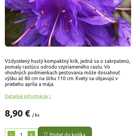
Vždyzelený hustý kompaktný krík, jedná sa o zakrpatenú,
pomaly rastúcu odrodu vzpriameného rastu. Vo
vhodných podmienkach pestovania môže dosiahnuť
výšku až 80 cm na šírku 110 cm. Kvety sa objavujú v
priebehu apríla a mája.
Detailné informácie
8,90 €
/ ks
Jednotková
cena:
−
+
Pridať do košíka