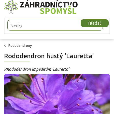
Prejsť
na
obsah
Hľadať
Rododendrony
Rododendron hustý 'Lauretta'
Rhododendron impeditúm 'Lauretta'