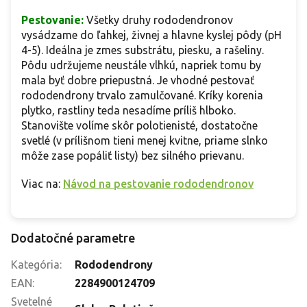
Pestovanie:
Všetky druhy rododendronov
vysádzame do ľahkej, živnej a hlavne kyslej pôdy (pH
4-5). Ideálna je zmes substrátu, piesku, a rašeliny.
Pôdu udržujeme neustále vlhkú, napriek tomu by
mala byť dobre priepustná. Je vhodné pestovať
rododendrony trvalo zamulčované. Kríky korenia
plytko, rastliny teda nesadíme príliš hlboko.
Stanovište volíme skôr polotienisté, dostatočne
svetlé (v prílišnom tieni menej kvitne, priame slnko
môže zase popáliť listy) bez silného prievanu.
Viac na:
Návod na pestovanie rododendronov
Dodatočné parametre
Kategória
:
Rododendrony
EAN
:
2284900124709
Svetelné