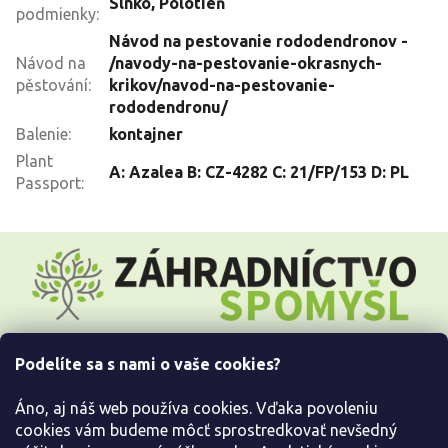
Slnko
,
Polotieň
podmienky
:
Návod na pestovanie rododendronov -
Návod na
/navody-na-pestovanie-okrasnych-
pěstování
:
krikov/navod-na-pestovanie-
rododendronu/
Balenie
:
kontajner
Plant
A: Azalea B: CZ-4282 C: 21/FP/153 D: PL
Passport
:
Z
á
p
ä
t
i
Podelíte sa s nami o vaše cookies?
e
Všetko o nákupe
Áno, aj náš web používa cookies. Vďaka povoleniu
Informácie pre Vás
cookies vám budeme môcť sprostredkovať nevšedný