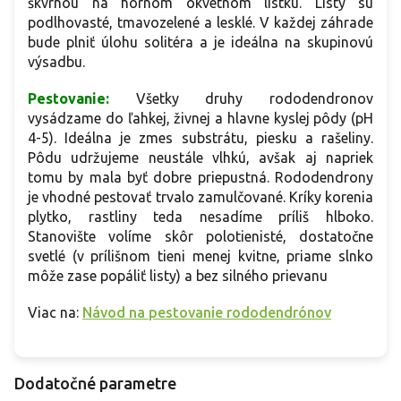
škvrnou na hornom okvetnom lístku. Listy sú
podlhovasté, tmavozelené a lesklé. V každej záhrade
bude plniť úlohu solitéra a je ideálna na skupinovú
výsadbu.
Pestovanie:
Všetky druhy rododendronov
vysádzame do ľahkej, živnej a hlavne kyslej pôdy (pH
4-5). Ideálna je zmes substrátu, piesku a rašeliny.
Pôdu udržujeme neustále vlhkú, avšak aj napriek
tomu by mala byť dobre priepustná. Rododendrony
je vhodné pestovať trvalo zamulčované. Kríky korenia
plytko, rastliny teda nesadíme príliš hlboko.
Stanovište volíme skôr polotienisté, dostatočne
svetlé (v prílišnom tieni menej kvitne, priame slnko
môže zase popáliť listy) a bez silného prievanu
Viac na:
Návod na pestovanie rododendrónov
Dodatočné parametre