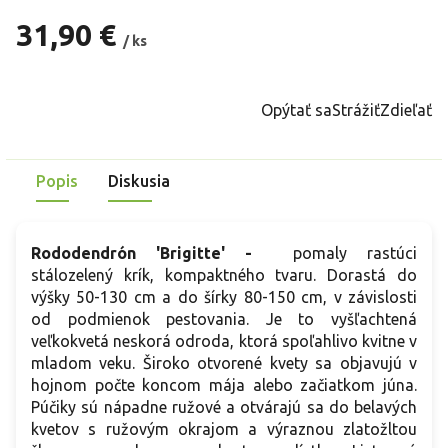
31,90 €
/ ks
Jednotková
cena:
Opýtať sa
Strážiť
Zdieľať
Popis
Diskusia
Rododendrón 'Brigitte' -
pomaly rastúci
stálozelený krík, kompaktného tvaru. Dorastá do
výšky 50-130 cm a do šírky 80-150 cm, v závislosti
od podmienok pestovania. Je to vyšľachtená
veľkokvetá neskorá odroda, ktorá spoľahlivo kvitne v
mladom veku. Široko otvorené kvety sa objavujú v
hojnom počte koncom mája alebo začiatkom júna.
Púčiky sú nápadne ružové a otvárajú sa do belavých
kvetov s ružovým okrajom a výraznou zlatožltou