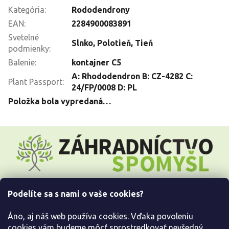
Kategória
:
Rododendrony
EAN
:
2284900083891
Svetelné
Slnko
,
Polotieň
,
Tieň
podmienky
:
Balenie
:
kontajner C5
A: Rhododendron B: CZ-4282 C:
Plant Passport
:
24/FP/0008 D: PL
Položka bola vypredaná…
Z
á
p
ä
t
i
Podelíte sa s nami o vaše cookies?
e
Všetko o nákupe
Áno, aj náš web používa cookies. Vďaka povoleniu
Informácie pre Vás
cookies vám budeme môcť sprostredkovať nevšedný