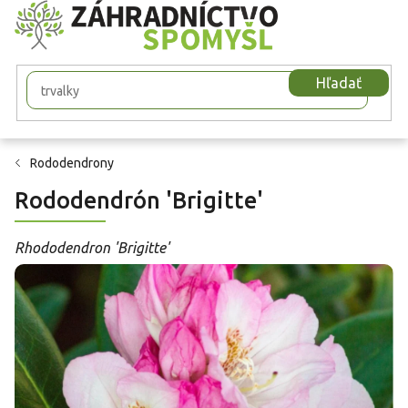
Prejsť
na
obsah
Hľadať
Rododendrony
Rododendrón 'Brigitte'
Rhododendron 'Brigitte'