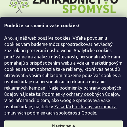
p
ä
t
i
Podelíte sa s nami o vaše cookies?
e
Všetko o nákupe
Áno, aj náš web používa cookies. Vďaka povoleniu
Informácie pre Vás
cookies vám budeme môcť sprostredkovať nevšedný
zážitok pri prezeraní nášho webu. Analytické cookies
používame na analýzu návštevnosti, personalizačné nám
Kontaktujte nás
pomáhajú s prispôsobením webu a vďaka marketingovým
cookies sa vám zobrazia také reklamy, ktoré vás nebudú
otravovať.S vaším súhlasom môžeme používať cookies a
osobné údaje na personalizáciu reklám a meranie
reklamných kampaní. Naše podmienky ochrany osobných
údajov nájdete tu:
Podmienky ochrany osobných údajov.
Viac informácií o tom, ako Google spracováva vaše
osobné údaje, nájdete v
Zásadách ochrany súkromia a
zmluvných podmienkach spoločnosti Google.
Vytvoril Shoptet
Nastavenie