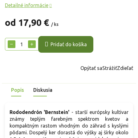
Detailné informácie
od
17,90 €
/ ks
Jednotková
cena:
−
+
Pridať do košíka
Opýtať sa
Strážiť
Zdieľať
Popis
Diskusia
Rododendrón 'Bernstein'
- starší európsky kultivar
známy teplým farebným spektrom kvetov a
kompaktným rastom vhodným do záhrad s kyslými
pôdami. Dospelý ker dorastá do výšky aj šírky okolo