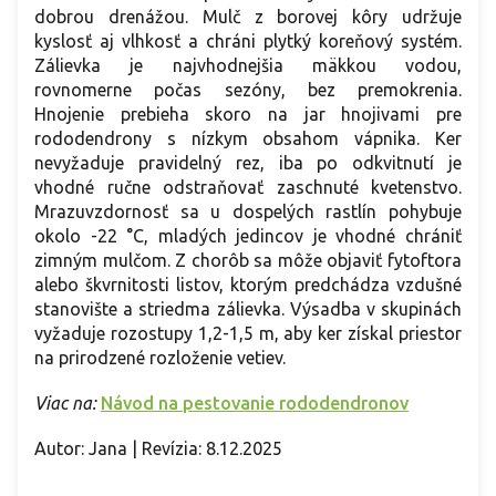
dobrou drenážou. Mulč z borovej kôry udržuje
kyslosť aj vlhkosť a chráni plytký koreňový systém.
Zálievka je najvhodnejšia mäkkou vodou,
rovnomerne počas sezóny, bez premokrenia.
Hnojenie prebieha skoro na jar hnojivami pre
rododendrony s nízkym obsahom vápnika. Ker
nevyžaduje pravidelný rez, iba po odkvitnutí je
vhodné ručne odstraňovať zaschnuté kvetenstvo.
Mrazuvzdornosť sa u dospelých rastlín pohybuje
okolo -22 °C, mladých jedincov je vhodné chrániť
zimným mulčom. Z chorôb sa môže objaviť fytoftora
alebo škvrnitosti listov, ktorým predchádza vzdušné
stanovište a striedma zálievka. Výsadba v skupinách
vyžaduje rozostupy 1,2-1,5 m, aby ker získal priestor
na prirodzené rozloženie vetiev.
Viac na:
Návod na pestovanie rododendronov
Autor: Jana | Revízia: 8.12.2025