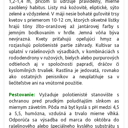
1,2-1,4 m, pričom si udržuje pravidelný, mierne
zaoblený habitus. Listy má kožovité, eliptické, sýto
zelené a vždyzelené. V máji nesie bohaté guľovité trsy
kvetov s priemerom 10-12 cm, ktorých okvetné lístky
hrajú tóny žlto-oranžovej až jantárovej farby s
jemným bodkovaním v hrdle. Jemná vôňa býva
nevýrazná. Kvety priťahujú opeľujúci hmyz a
rozjasňujú polotienisté partie záhrady. Kultivar sa
uplatní v rašelinových výsadbách, v kombináciách s
rododendrony v ružových, bielych alebo purpurových
odtieňoch aj v spoločnosti papradí, dráčov či
kyslomilných trvaliek. Rastlina je jedovatá, rovnako
ako ostatných penisníkov a neuplatňuje sa v
liečiteľstve ani na vnútorné použitie.
Pestovanie:
V
yžaduje polotienisté stanovište s
ochranou pred prudkým poludňajším slnkom as
miernym závetrím. Pôda má byť kyslá s pH medzi 4,5
a 5,5, humózna, vzdušná a trvalo mierne vlhká.
Odporúča sa výsadba od marca do októbra do
rašelinového alebo špeciálneho kyslého substrátu s