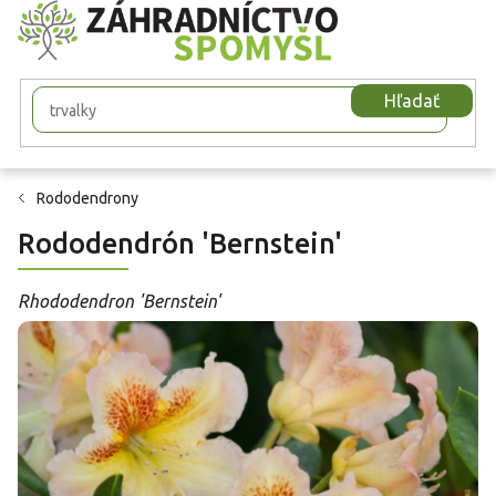
Prejsť
na
obsah
Hľadať
Rododendrony
Rododendrón 'Bernstein'
Rhododendron 'Bernstein'