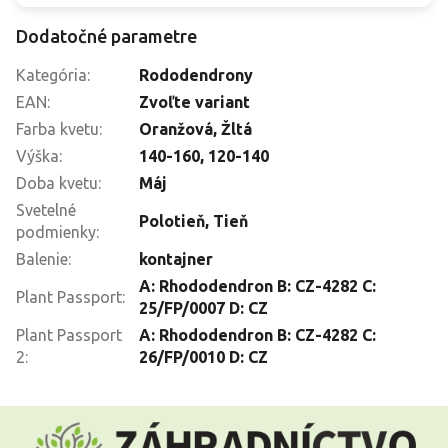
Dodatočné parametre
Kategória
:
Rododendrony
EAN
:
Zvoľte variant
Farba kvetu
:
Oranžová
,
Žltá
Výška
:
140-160
,
120-140
Doba kvetu
:
Máj
Svetelné
Polotieň
,
Tieň
podmienky
:
Balenie
:
kontajner
A: Rhododendron B: CZ-4282 C:
Plant Passport
:
25/FP/0007 D: CZ
Plant Passport
A: Rhododendron B: CZ-4282 C:
2
:
26/FP/0010 D: CZ
Z
á