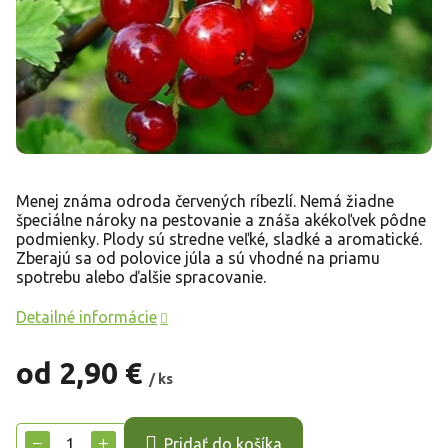
Menej známa odroda červených ríbezlí. Nemá žiadne
špeciálne nároky na pestovanie a znáša akékoľvek pôdne
podmienky. Plody sú stredne veľké, sladké a aromatické.
Zberajú sa od polovice júla a sú vhodné na priamu
spotrebu alebo ďalšie spracovanie.
Detailné informácie
od
2,90 €
/ ks
Jednotková
cena:
−
+
Pridať do košíka