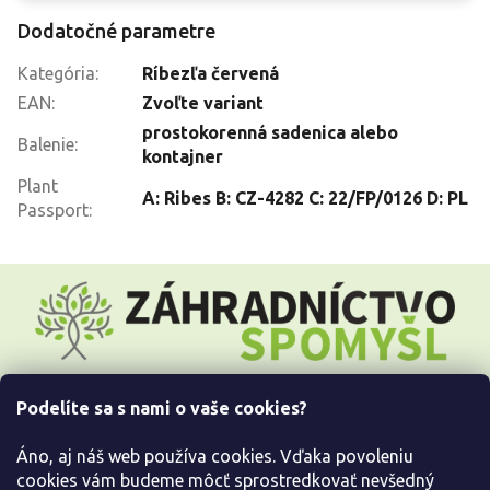
Dodatočné parametre
Kategória
:
Ríbezľa červená
EAN
:
Zvoľte variant
prostokorenná sadenica alebo
Balenie
:
kontajner
Plant
A: Ribes B: CZ-4282 C: 22/FP/0126 D: PL
Passport
:
Z
á
p
ä
t
i
Podelíte sa s nami o vaše cookies?
e
Všetko o nákupe
Áno, aj náš web používa cookies. Vďaka povoleniu
Informácie pre Vás
cookies vám budeme môcť sprostredkovať nevšedný