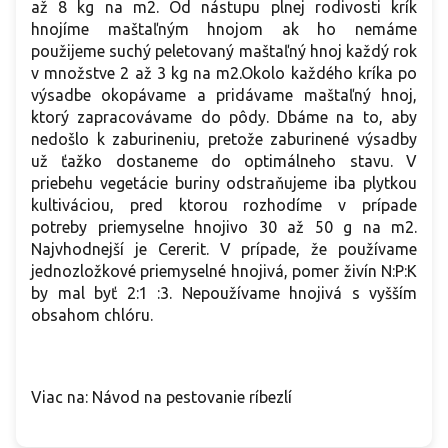
až 8 kg na m2. Od nástupu plnej rodivosti krík
hnojíme maštaľným hnojom ak ho nemáme
použijeme suchý peletovaný maštaľný hnoj každý rok
v množstve 2 až 3 kg na m2.Okolo každého kríka po
výsadbe okopávame a pridávame maštaľný hnoj,
ktorý zapracovávame do pôdy. Dbáme na to, aby
nedošlo k zaburineniu, pretože zaburinené výsadby
už ťažko dostaneme do optimálneho stavu. V
priebehu vegetácie buriny odstraňujeme iba plytkou
kultiváciou, pred ktorou rozhodíme v prípade
potreby priemyselne hnojivo 30 až 50 g na m2.
Najvhodnejší je Cererit. V prípade, že používame
jednozložkové priemyselné hnojivá, pomer živín N:P:K
by mal byť 2:1 :3. Nepoužívame hnojivá s vyšším
obsahom chlóru.
Viac na: Návod na pestovanie ríbezlí