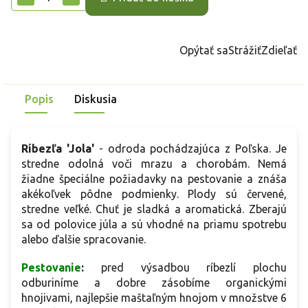
Opýtať sa
Strážiť
Zdieľať
Popis
Diskusia
Ríbezľa 'Jola'
- odroda pochádzajúca z Poľska. Je
stredne odolná voči mrazu a chorobám. Nemá
žiadne špeciálne požiadavky na pestovanie a znáša
akékoľvek pôdne podmienky. Plody sú červené,
stredne veľké. Chuť je sladká a aromatická. Zberajú
sa od polovice júla a sú vhodné na priamu spotrebu
alebo ďalšie spracovanie.
Pestovanie
:
pred výsadbou ríbezlí plochu
odburiníme a dobre zásobíme organickými
hnojivami, najlepšie maštaľným hnojom v množstve 6