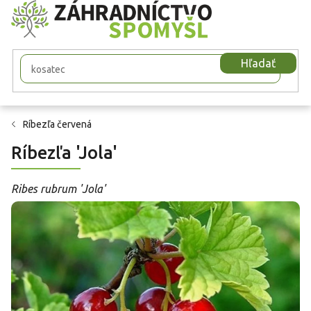
Prejsť
na
obsah
Hľadať
Ríbezľa červená
Ríbezľa 'Jola'
Ribes rubrum 'Jola'