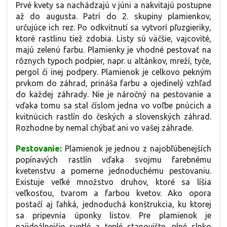
Prvé kvety sa nachádzajú v júni a nakvitajú postupne
až do augusta. Patrí do 2. skupiny plamienkov,
určujúce ich rez. Po odkvitnutí sa vytvorí pľuzgieriky,
ktoré rastlinu tiež zdobia. Listy sú väčšie, vajcovité,
majú zelenú farbu. Plamienky je vhodné pestovať na
rôznych typoch podpier, napr. u altánkov, mreží, tyče,
pergol či inej podpery. Plamienok je celkovo pekným
prvkom do záhrad, prináša farbu a ojedinelý vzhľad
do každej záhrady. Nie je náročný na pestovanie a
vďaka tomu sa stal číslom jedna vo voľbe pnúcich a
kvitnúcich rastlín do českých a slovenských záhrad.
Rozhodne by nemal chýbať ani vo vašej záhrade.
Pestovanie:
Plamienok je jednou z najobľúbenejších
popínavých rastlín vďaka svojmu farebnému
kvetenstvu a pomerne jednoduchému pestovaniu.
Existuje veľké množstvo druhov, ktoré sa líšia
veľkosťou, tvarom a farbou kvetov. Ako opora
postačí aj ľahká, jednoduchá konštrukcia, ku ktorej
sa pripevnia úponky listov. Pre plamienok je
najideálnejšie svetlé a teplé stanovište, plné slnko