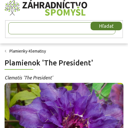
Prejsť
na
obsah
Hľadať
Plamienky-Klematisy
Plamienok 'The President'
Clematis 'The President'