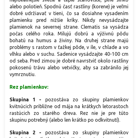
alebo polotieň. Spodnú časť rastliny (korene) je veľmi
dobré udržiavať v tieni, čo sa dosiahne vysadením
plamienku pred nižšie kríky. Nikdy nevysádzajte
plamienok na severnej strane. Clematis sa vysádza
počas celého roka. Milujú dobrú a výživnú pôdu
bohatú na humus a živiny. Na druhej strane majú
problémy s rastom v ťažkej pôde, v íle, v chlade a vo
vlhku alebo v suchu. Sadenice vysádzajte 40-100 cm
od seba. Pred zimou je dobré navrstviť okolo rastliny
pokosenú trávu alebo vetvičky, aby sa zabránilo jej
vymrznutiu.
Rez plamienkov:
Skupina 1
-
pozostáva zo skupiny plamienkov
kvitnúcich približne od mája na krátkych letorastoch
rastúcich zo starého dreva. Rez nie je pre túto
skupinu potrebný (alebo len krátko po odkvitnutí).
Skupina 2
-
pozostáva zo skupiny plamienkov