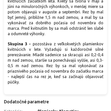
kvitnúcich začiatkom leta. Kvety sa tvoria v máji a
júni na minuloročných výhonkoch, v menšej miere sa
potom objavujú v auguste a septembri. Rez by mal
byť jemný, približne 1,5 m nad zemou, a mal by sa
vykonávať za dobrého počasia od novembra do
marca. Pred kvitnutím by sa mali odstrániť len slabé
a odumreté výhonky.
Skupina 3
-
pozostáva z veľkokvetých plamienkov
kvitnúcich v lete. Vyžadujú si každoročné silné
prerezávanie. Mladé sadenice sa skracujú asi 0,2-0,4
m nad zemou, staršie sa ponechávajú vyššie, asi 0,3-
0,5 m nad zemou. Rez by sa mal vykonávať za
priaznivého počasia od novembra do začiatku marca
- najlepší čas na rez je, keď sa začínajú objavovať
púčiky.
Dodatočné parametre