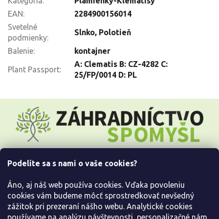
Kategória
:
Plamienky-Klematisy
EAN
:
2284900156014
Svetelné
Slnko
,
Polotieň
podmienky
:
Balenie
:
kontajner
A: Clematis B: CZ-4282 C:
Plant Passport
:
25/FP/0014 D: PL
Z
á
p
ä
t
i
Podelíte sa s nami o vaše cookies?
e
Všetko o nákupe
Áno, aj náš web používa cookies. Vďaka povoleniu
Informácie pre Vás
cookies vám budeme môcť sprostredkovať nevšedný
zážitok pri prezeraní nášho webu. Analytické cookies
používame na analýzu návštevnosti, personalizačné nám