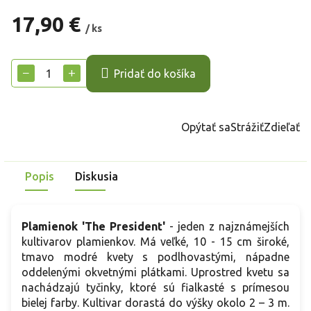
17,90 €
/ ks
Jednotková
cena:
−
+
Pridať do košíka
Opýtať sa
Strážiť
Zdieľať
Popis
Diskusia
Plamienok 'The President'
- jeden z najznámejších
kultivarov plamienkov. Má veľké, 10 - 15 cm široké,
tmavo modré kvety s podlhovastými, nápadne
oddelenými okvetnými plátkami. Uprostred kvetu sa
nachádzajú tyčinky, ktoré sú fialkasté s prímesou
bielej farby. Kultivar dorastá do výšky okolo 2 – 3 m.