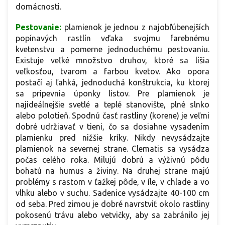
domácnosti.
Pestovanie:
plamienok je jednou z najobľúbenejších
popínavých rastlín vďaka svojmu farebnému
kvetenstvu a pomerne jednoduchému pestovaniu.
Existuje veľké množstvo druhov, ktoré sa líšia
veľkosťou, tvarom a farbou kvetov. Ako opora
postačí aj ľahká, jednoduchá konštrukcia, ku ktorej
sa pripevnia úponky listov. Pre plamienok je
najideálnejšie svetlé a teplé stanovište, plné slnko
alebo polotieň. Spodnú časť rastliny (korene) je veľmi
dobré udržiavať v tieni, čo sa dosiahne vysadením
plamienku pred nižšie kríky. Nikdy nevysádzajte
plamienok na severnej strane. Clematis sa vysádza
počas celého roka. Milujú dobrú a výživnú pôdu
bohatú na humus a živiny. Na druhej strane majú
problémy s rastom v ťažkej pôde, v íle, v chlade a vo
vlhku alebo v suchu. Sadenice vysádzajte 40-100 cm
od seba. Pred zimou je dobré navrstviť okolo rastliny
pokosenú trávu alebo vetvičky, aby sa zabránilo jej