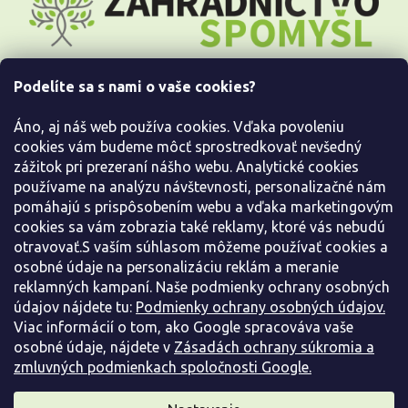
p
ä
t
i
Podelíte sa s nami o vaše cookies?
e
Všetko o nákupe
Áno, aj náš web používa cookies. Vďaka povoleniu
Informácie pre Vás
cookies vám budeme môcť sprostredkovať nevšedný
zážitok pri prezeraní nášho webu. Analytické cookies
používame na analýzu návštevnosti, personalizačné nám
Kontaktujte nás
pomáhajú s prispôsobením webu a vďaka marketingovým
cookies sa vám zobrazia také reklamy, ktoré vás nebudú
otravovať.S vaším súhlasom môžeme používať cookies a
osobné údaje na personalizáciu reklám a meranie
reklamných kampaní. Naše podmienky ochrany osobných
údajov nájdete tu:
Podmienky ochrany osobných údajov.
Viac informácií o tom, ako Google spracováva vaše
osobné údaje, nájdete v
Zásadách ochrany súkromia a
zmluvných podmienkach spoločnosti Google.
Vytvoril Shoptet