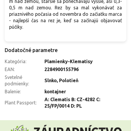
m nad zemou, staršie sa ponechávajú vyššie, asi 0,3-
0,5 m nad zemou. Rez by sa mal vykonávať za
priaznivého počasia od novembra do začiatku marca
- najlepší čas na rez je, keď sa začínajú objavovať
púčiky.
Dodatočné parametre
Kategória
:
Plamienky-Klematisy
EAN
:
2284900155796
Svetelné
Slnko
,
Polotieň
podmienky
:
Balenie
:
kontajner
A: Clematis B: CZ-4282 C:
Plant Passport
:
25/FP/0014 D: PL
Z
á