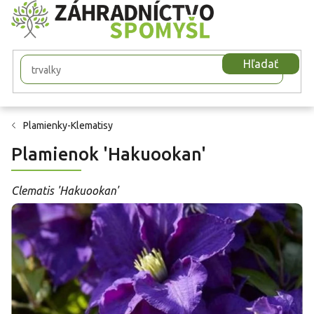
Prejsť
na
obsah
Hľadať
Plamienky-Klematisy
Plamienok 'Hakuookan'
Clematis 'Hakuookan'