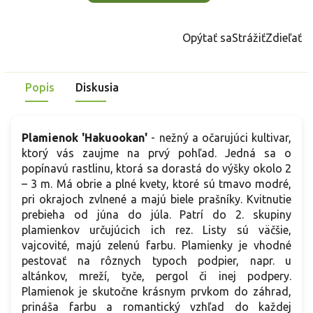
Opýtať sa
Strážiť
Zdieľať
Popis
Diskusia
Plamienok 'Hakuookan'
- nežný a očarujúci kultivar,
ktorý vás zaujme na prvý pohľad. Jedná sa o
popínavú rastlinu, ktorá sa dorastá do výšky okolo 2
– 3 m. Má obrie a plné kvety, ktoré sú tmavo modré,
pri okrajoch zvlnené a majú biele prašníky. Kvitnutie
prebieha od júna do júla. Patrí do 2. skupiny
plamienkov určujúcich ich rez. Listy sú väčšie,
vajcovité, majú zelenú farbu. Plamienky je vhodné
pestovať na rôznych typoch podpier, napr. u
altánkov, mreží, tyče, pergol či inej podpery.
Plamienok je skutočne krásnym prvkom do záhrad,
prináša farbu a romantický vzhľad do každej