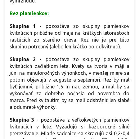
vymrznutiu.
Rez plamienkov:
Skupina 1 -
pozostáva zo skupiny plamienkov
kvitnúcich približne od mája na krátkych letorastoch
rastúcich zo starého dreva. Rez nie je pre túto
skupinu potrebný (alebo len krátko po odkvitnutí).
Skupina 2 -
pozostáva zo skupiny plamienkov
kvitnúcich začiatkom leta. Kvety sa tvoria v máji a
júni na minuloročných výhonkoch, v menšej miere sa
potom objavujú v auguste a septembri. Rez by mal
byť jemný, približne 1,5 m nad zemou, a mal by sa
vykonávať za dobrého počasia od novembra do
marca. Pred kvitnutím by sa mali odstrániť len slabé
a odumreté výhonky.
Skupina 3 -
pozostáva z veľkokvetých plamienkov
kvitnúcich v lete. Vyžadujú si každoročné silné
prerezávanie. Mladé sadenice sa skracujú asi 0,2-0,4