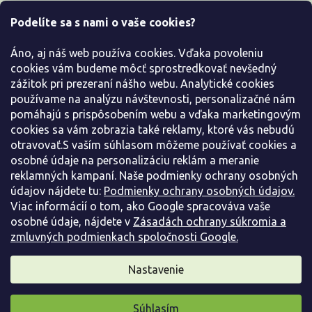
i
Podelíte sa s nami o vaše cookies?
e
Všetko o nákupe
Áno, aj náš web používa cookies. Vďaka povoleniu
Informácie pre Vás
cookies vám budeme môcť sprostredkovať nevšedný
zážitok pri prezeraní nášho webu. Analytické cookies
používame na analýzu návštevnosti, personalizačné nám
Kontaktujte nás
pomáhajú s prispôsobením webu a vďaka marketingovým
cookies sa vám zobrazia také reklamy, ktoré vás nebudú
otravovať.S vaším súhlasom môžeme používať cookies a
osobné údaje na personalizáciu reklám a meranie
reklamných kampaní. Naše podmienky ochrany osobných
údajov nájdete tu:
Podmienky ochrany osobných údajov.
Viac informácií o tom, ako Google spracováva vaše
osobné údaje, nájdete v
Zásadách ochrany súkromia a
zmluvných podmienkach spoločnosti Google.
Vytvoril Shoptet
Nastavenie
Copyright 2026
Záhradníctvo Spomyšl
. Všetky práva
Súhlasím