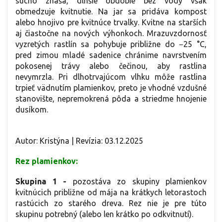
sucho znáša, dlhšie obdobie bez vody však
obmedzuje kvitnutie. Na jar sa pridáva kompost
alebo hnojivo pre kvitnúce trvalky. Kvitne na starších
aj čiastočne na nových výhonkoch. Mrazuvzdornosť
vyzretých rastlín sa pohybuje približne do −25 °C,
pred zimou mladé sadenice chránime navrstvením
pokosenej trávy alebo čečinou, aby rastlina
nevymrzla. Pri dlhotrvajúcom vlhku môže rastlina
trpieť vädnutím plamienkov, preto je vhodné vzdušné
stanovište, nepremokrená pôda a striedme hnojenie
dusíkom.
Autor: Kristýna | Revízia: 03.12.2025
Rez plamienkov:
Skupina 1
-
pozostáva zo skupiny plamienkov
kvitnúcich približne od mája na krátkych letorastoch
rastúcich zo starého dreva. Rez nie je pre túto
skupinu potrebný (alebo len krátko po odkvitnutí).