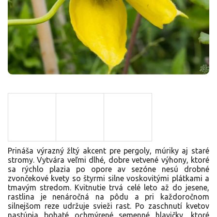
Prináša výrazný žltý akcent pre pergoly, múriky aj staré
stromy. Vytvára veľmi dlhé, dobre vetvené výhony, ktoré
sa rýchlo plazia po opore av sezóne nesú drobné
zvončekové kvety so štyrmi silne voskovitými plátkami a
tmavým stredom. Kvitnutie trvá celé leto až do jesene,
rastlina je nenáročná na pôdu a pri každoročnom
silnejšom reze udržuje svieži rast. Po zaschnutí kvetov
nastúpia bohaté ochmýrené semenné hlavičky, ktoré