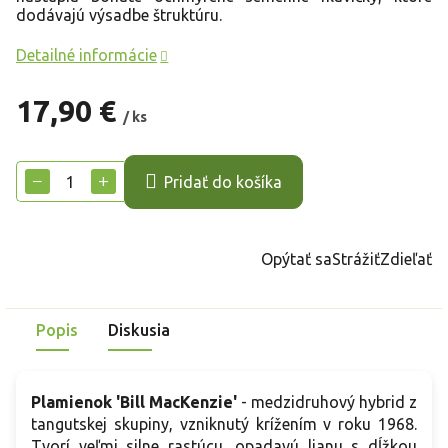
dodávajú výsadbe štruktúru.
Detailné informácie
17,90 €
/ ks
Jednotková
cena:
−
+
Pridať do košíka
Opýtať sa
Strážiť
Zdieľať
Popis
Diskusia
Plamienok 'Bill MacKenzie'
- medzidruhový hybrid z
tangutskej skupiny, vzniknutý krížením v roku 1968.
Tvorí veľmi silne rastúcu, opadavú lianu s dĺžkou