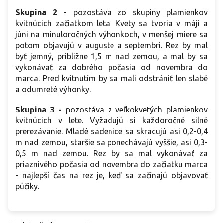
Skupina 2 -
pozostáva zo skupiny plamienkov
kvitnúcich začiatkom leta. Kvety sa tvoria v máji a
júni na minuloročných výhonkoch, v menšej miere sa
potom objavujú v auguste a septembri. Rez by mal
byť jemný, približne 1,5 m nad zemou, a mal by sa
vykonávať za dobrého počasia od novembra do
marca. Pred kvitnutím by sa mali odstrániť len slabé
a odumreté výhonky.
Skupina 3
-
pozostáva z veľkokvetých plamienkov
kvitnúcich v lete. Vyžadujú si každoročné silné
prerezávanie. Mladé sadenice sa skracujú asi 0,2-0,4
m nad zemou, staršie sa ponechávajú vyššie, asi 0,3-
0,5 m nad zemou. Rez by sa mal vykonávať za
priaznivého počasia od novembra do začiatku marca
- najlepší čas na rez je, keď sa začínajú objavovať
púčiky.