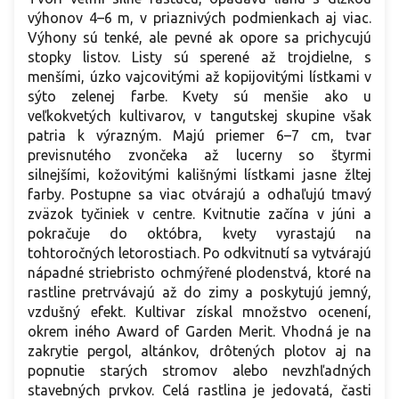
výhonov 4–6 m, v priaznivých podmienkach aj viac.
Výhony sú tenké, ale pevné ak opore sa prichycujú
stopky listov. Listy sú sperené až trojdielne, s
menšími, úzko vajcovitými až kopijovitými lístkami v
sýto zelenej farbe. Kvety sú menšie ako u
veľkokvetých kultivarov, v tangutskej skupine však
patria k výrazným. Majú priemer 6–7 cm, tvar
previsnutého zvončeka až lucerny so štyrmi
silnejšími, kožovitými kališnými lístkami jasne žltej
farby. Postupne sa viac otvárajú a odhaľujú tmavý
zväzok tyčiniek v centre. Kvitnutie začína v júni a
pokračuje do októbra, kvety vyrastajú na
tohtoročných letorostiach. Po odkvitnutí sa vytvárajú
nápadné striebristo ochmýřené plodenstvá, ktoré na
rastline pretrvávajú až do zimy a poskytujú jemný,
vzdušný efekt. Kultivar získal množstvo ocenení,
okrem iného Award of Garden Merit. Vhodná je na
zakrytie pergol, altánkov, drôtených plotov aj na
popnutie starých stromov alebo nevzhľadných
stavebných prvkov. Celá rastlina je jedovatá, časti