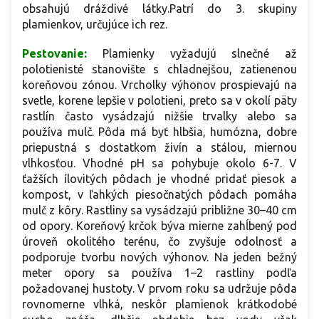
obsahujú dráždivé látky.Patrí do 3. skupiny
plamienkov, určujúce ich rez.
Pestovanie:
Plamienky vyžadujú slnečné až
polotienisté stanovište s chladnejšou, zatienenou
koreňovou zónou. Vrcholky výhonov prospievajú na
svetle, korene lepšie v polotieni, preto sa v okolí päty
rastlín často vysádzajú nižšie trvalky alebo sa
používa mulč. Pôda má byť hlbšia, humózna, dobre
priepustná s dostatkom živín a stálou, miernou
vlhkosťou. Vhodné pH sa pohybuje okolo 6-7. V
ťažších ílovitých pôdach je vhodné pridať piesok a
kompost, v ľahkých piesočnatých pôdach pomáha
mulč z kôry. Rastliny sa vysádzajú približne 30–40 cm
od opory. Koreňový krčok býva mierne zahĺbený pod
úroveň okolitého terénu, čo zvyšuje odolnosť a
podporuje tvorbu nových výhonov. Na jeden bežný
meter opory sa používa 1–2 rastliny podľa
požadovanej hustoty. V prvom roku sa udržuje pôda
rovnomerne vlhká, neskôr plamienok krátkodobé