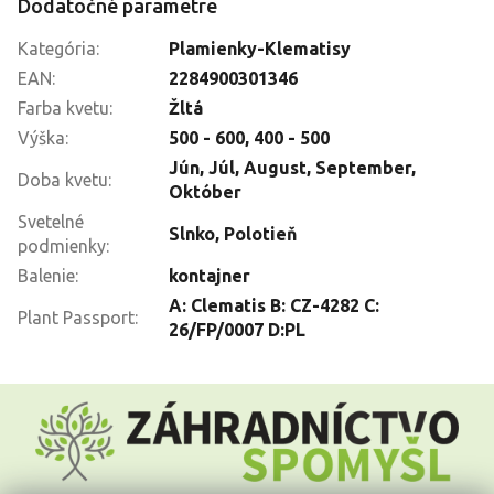
Dodatočné parametre
Kategória
:
Plamienky-Klematisy
EAN
:
2284900301346
Farba kvetu
:
Žltá
Výška
:
500 - 600
,
400 - 500
Jún
,
Júl
,
August
,
September
,
Doba kvetu
:
Október
Svetelné
Slnko
,
Polotieň
podmienky
:
Balenie
:
kontajner
A: Clematis B: CZ-4282 C:
Plant Passport
:
26/FP/0007 D:PL
Z
á
p
ä
t