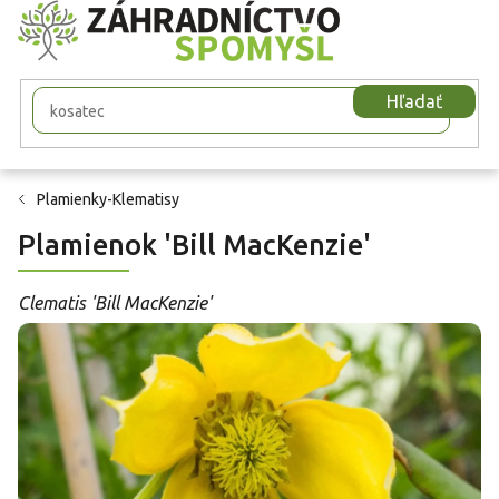
Prejsť
na
obsah
Hľadať
Plamienky-Klematisy
Plamienok 'Bill MacKenzie'
Clematis 'Bill MacKenzie'