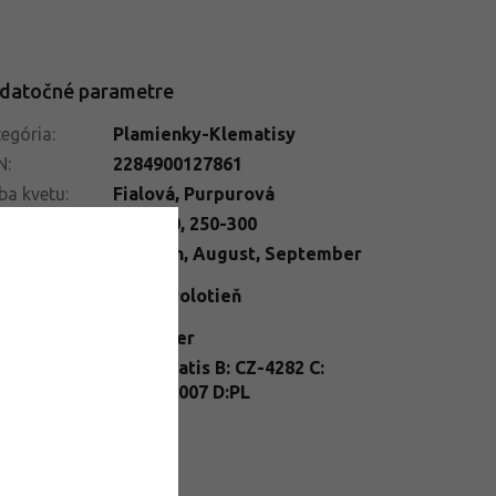
datočné parametre
egória
:
Plamienky-Klematisy
N
:
2284900127861
ba kvetu
:
Fialová
,
Purpurová
ška
:
200-250
,
250-300
ba kvetu
:
Máj
,
Jún
,
August
,
September
telné
Slnko
,
Polotieň
dmienky
:
enie
:
kontajner
nt
A: Clematis B: CZ-4282 C:
ssport
:
26/FP/0007 D:PL