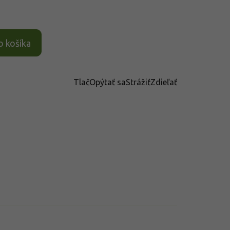
o košíka
Tlač
Opýtať sa
Strážiť
Zdieľať