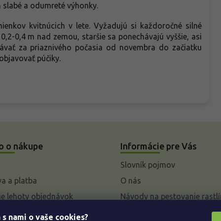
en slabé a odumreté výhonky.
enkov kvitnúcich v lete. Vyžadujú si každoročné silné
 0,2-0,4 m nad zemou, staršie sa ponechávajú vyššie, asi
ávať za priaznivého počasia od novembra do začiatku
 objavovať púčiky.
o o nákupe
Informácie pre Vás
Slovník pojmov
a a platba
O nás
e lehoty objednávok
Návody na pestovanie rastlí
livky k parametrom a
 s nami o vaše cookies?