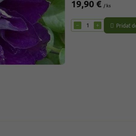
19,90 €
/ ks
Jednotková
cena:
−
+
Pridať d