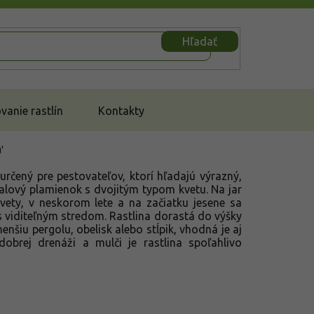
Hľadať
anie rastlín
Kontakty
'
určený pre pestovateľov, ktorí hľadajú výrazný,
ialový plamienok s dvojitým typom kvetu. Na jar
kvety, v neskorom lete a na začiatku jesene sa
s viditeľným stredom. Rastlina dorastá do výšky
nšiu pergolu, obelisk alebo stĺpik, vhodná je aj
obrej drenáži a mulči je rastlina spoľahlivo