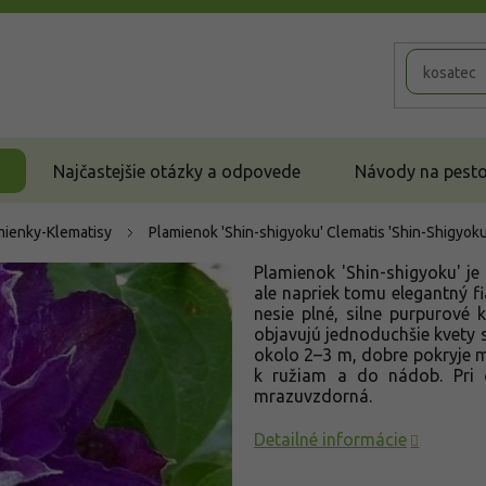
Najčastejšie otázky a odpovede
Návody na pestov
mienky-Klematisy
Plamienok 'Shin-shigyoku'
Clematis 'Shin-Shigyoku
Plamienok 'Shin-shigyoku' je 
ale napriek tomu elegantný f
nesie plné, silne purpurové 
objavujú jednoduchšie kvety 
okolo 2–3 m, dobre pokryje me
k ružiam a do nádob. Pri d
mrazuvzdorná.
Detailné informácie