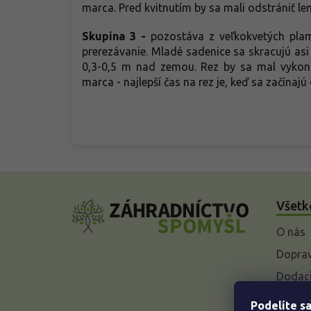
marca. Pred kvitnutím by sa mali odstrániť l
Skupina 3
-
pozostáva z veľkokvetých plami
prerezávanie. Mladé sadenice sa skracujú asi
0,3-0,5 m nad zemou. Rez by sa mal vykon
marca - najlepší čas na rez je, keď sa začínajú
Z
á
Všetk
p
ä
O nás
t
i
Doprav
e
Dodaci
Vysvet
Podelíte sa