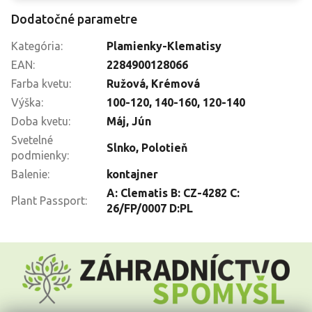
Dodatočné parametre
Kategória
:
Plamienky-Klematisy
EAN
:
2284900128066
Farba kvetu
:
Ružová
,
Krémová
Výška
:
100-120
,
140-160
,
120-140
Doba kvetu
:
Máj
,
Jún
Svetelné
Slnko
,
Polotieň
podmienky
:
Balenie
:
kontajner
A: Clematis B: CZ-4282 C:
Plant Passport
:
26/FP/0007 D:PL
Z
á
p
ä
t