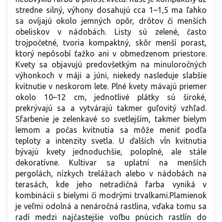
stredne silný, výhony dosahujú cca 1–1,5 ma ľahko
sa ovíjajú okolo jemných opôr, drôtov či menších
obeliskov v nádobách. Listy sú zelené, často
trojpočetné, tvoria kompaktný, skôr menší porast,
ktorý nepôsobí ťažko ani v obmedzenom priestore.
Kvety sa objavujú predovšetkým na minuloročných
výhonkoch v máji a júni, niekedy nasleduje slabšie
kvitnutie v neskorom lete. Plné kvety mávajú priemer
okolo 10–12 cm, jednotlivé plátky sú široké,
prekrývajú sa a vytvárajú takmer guľovitý vzhľad.
Sfarbenie je zelenkavé so svetlejším, takmer bielym
lemom a počas kvitnutia sa môže meniť podľa
teploty a intenzity svetla. U ďalších vĺn kvitnutia
bývajú kvety jednoduchšie, poloplné, ale stále
dekoratívne. Kultivar sa uplatní na menších
pergolách, nízkych trelážach alebo v nádobách na
terasách, kde jeho netradičná farba vyniká v
kombinácii s bielymi či modrými trvalkami.Plamienok
je veľmi odolná a nenáročná rastlina, vďaka tomu sa
radí medzi najčastejšie voľbu pnúcich rastlín do