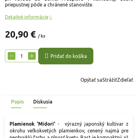
priepustnej pôde a chránené stanovište.
Detailné informácie
20,90 €
/ ks
Jednotková
cena:
−
+
Pridať do košíka
Opýtať sa
Strážiť
Zdieľať
Popis
Diskusia
Plamienok 'Midori'
- výrazný japonský kultivar z
okruhu veľkokvetých plamienkov, cenený najmä pre
neobvyklú farbu a plnosť kvetu. Rast je kompaktný až