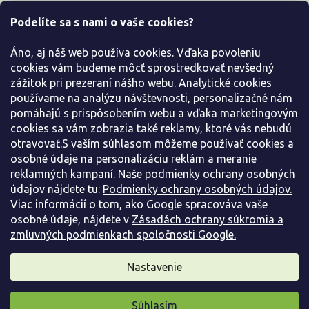
i
Podelíte sa s nami o vaše cookies?
e
Všetko o nákupe
Áno, aj náš web používa cookies. Vďaka povoleniu
Informácie pre Vás
cookies vám budeme môcť sprostredkovať nevšedný
zážitok pri prezeraní nášho webu. Analytické cookies
používame na analýzu návštevnosti, personalizačné nám
Kontaktujte nás
pomáhajú s prispôsobením webu a vďaka marketingovým
cookies sa vám zobrazia také reklamy, ktoré vás nebudú
otravovať.S vaším súhlasom môžeme používať cookies a
osobné údaje na personalizáciu reklám a meranie
reklamných kampaní. Naše podmienky ochrany osobných
údajov nájdete tu:
Podmienky ochrany osobných údajov.
Viac informácií o tom, ako Google spracováva vaše
osobné údaje, nájdete v
Zásadách ochrany súkromia a
zmluvných podmienkach spoločnosti Google.
Vytvoril Shoptet
Nastavenie
Copyright 2026
Záhradníctvo Spomyšl
. Všetky práva
Súhlasím