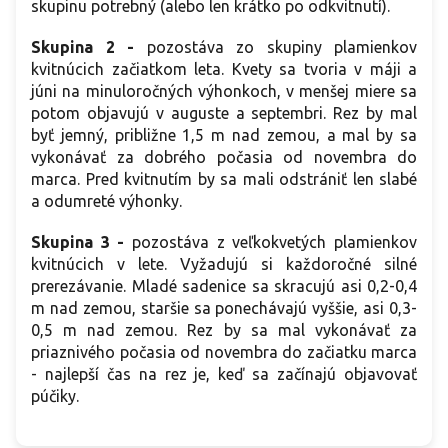
skupinu potrebný (alebo len krátko po odkvitnutí).
Skupina 2
-
pozostáva zo skupiny plamienkov
kvitnúcich začiatkom leta. Kvety sa tvoria v máji a
júni na minuloročných výhonkoch, v menšej miere sa
potom objavujú v auguste a septembri. Rez by mal
byť jemný, približne 1,5 m nad zemou, a mal by sa
vykonávať za dobrého počasia od novembra do
marca. Pred kvitnutím by sa mali odstrániť len slabé
a odumreté výhonky.
Skupina 3 -
pozostáva z veľkokvetých plamienkov
kvitnúcich v lete. Vyžadujú si každoročné silné
prerezávanie. Mladé sadenice sa skracujú asi 0,2-0,4
m nad zemou, staršie sa ponechávajú vyššie, asi 0,3-
0,5 m nad zemou. Rez by sa mal vykonávať za
priaznivého počasia od novembra do začiatku marca
- najlepší čas na rez je, keď sa začínajú objavovať
púčiky.