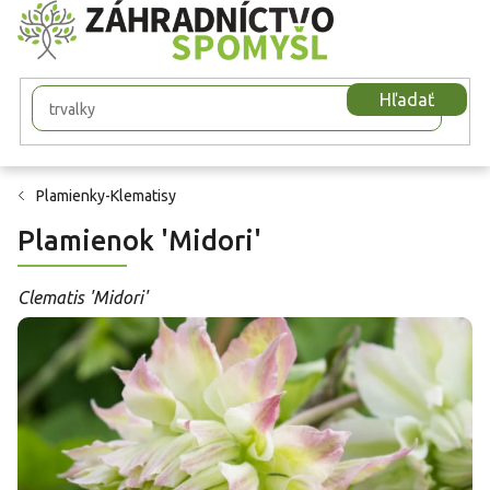
Prejsť
na
obsah
Hľadať
Plamienky-Klematisy
Plamienok 'Midori'
Clematis 'Midori'