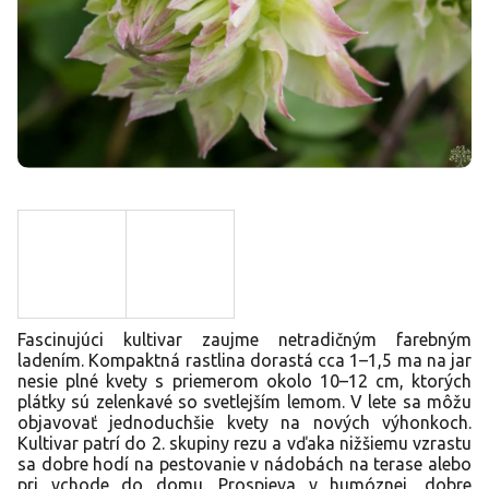
Fascinujúci kultivar zaujme netradičným farebným
ladením. Kompaktná rastlina dorastá cca 1–1,5 ma na jar
nesie plné kvety s priemerom okolo 10–12 cm, ktorých
plátky sú zelenkavé so svetlejším lemom. V lete sa môžu
objavovať jednoduchšie kvety na nových výhonkoch.
Kultivar patrí do 2. skupiny rezu a vďaka nižšiemu vzrastu
sa dobre hodí na pestovanie v nádobách na terase alebo
pri vchode do domu. Prospieva v humóznej, dobre