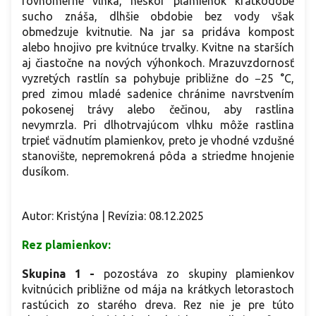
rovnomerne vlhká, neskôr plamienok krátkodobé
sucho znáša, dlhšie obdobie bez vody však
obmedzuje kvitnutie. Na jar sa pridáva kompost
alebo hnojivo pre kvitnúce trvalky. Kvitne na starších
aj čiastočne na nových výhonkoch. Mrazuvzdornosť
vyzretých rastlín sa pohybuje približne do −25 °C,
pred zimou mladé sadenice chránime navrstvením
pokosenej trávy alebo čečinou, aby rastlina
nevymrzla. Pri dlhotrvajúcom vlhku môže rastlina
trpieť vädnutím plamienkov, preto je vhodné vzdušné
stanovište, nepremokrená pôda a striedme hnojenie
dusíkom.
Autor: Kristýna | Revízia: 08.12.2025
Rez plamienkov:
Skupina 1
-
pozostáva zo skupiny plamienkov
kvitnúcich približne od mája na krátkych letorastoch
rastúcich zo starého dreva. Rez nie je pre túto