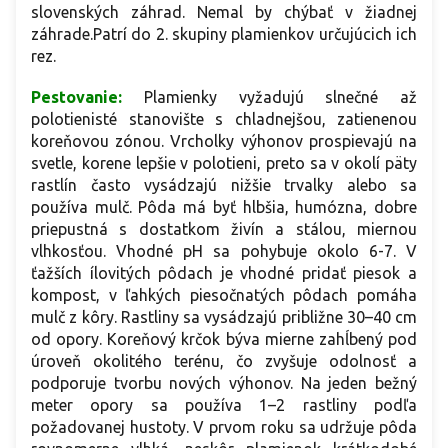
slovenských záhrad. Nemal by chýbať v žiadnej
záhrade.Patrí do 2. skupiny plamienkov určujúcich ich
rez.
Pestovanie:
Plamienky vyžadujú slnečné až
polotienisté stanovište s chladnejšou, zatienenou
koreňovou zónou. Vrcholky výhonov prospievajú na
svetle, korene lepšie v polotieni, preto sa v okolí päty
rastlín často vysádzajú nižšie trvalky alebo sa
používa mulč. Pôda má byť hlbšia, humózna, dobre
priepustná s dostatkom živín a stálou, miernou
vlhkosťou. Vhodné pH sa pohybuje okolo 6-7. V
ťažších ílovitých pôdach je vhodné pridať piesok a
kompost, v ľahkých piesočnatých pôdach pomáha
mulč z kôry. Rastliny sa vysádzajú približne 30–40 cm
od opory. Koreňový krčok býva mierne zahĺbený pod
úroveň okolitého terénu, čo zvyšuje odolnosť a
podporuje tvorbu nových výhonov. Na jeden bežný
meter opory sa používa 1–2 rastliny podľa
požadovanej hustoty. V prvom roku sa udržuje pôda