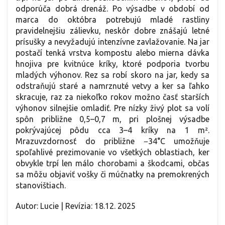
odporúča dobrá drenáž. Po výsadbe v období od
marca do októbra potrebujú mladé rastliny
pravidelnejšiu zálievku, neskôr dobre znášajú letné
prísušky a nevyžadujú intenzívne zavlažovanie. Na jar
postačí tenká vrstva kompostu alebo mierna dávka
hnojiva pre kvitnúce kríky, ktoré podporia tvorbu
mladých výhonov. Rez sa robí skoro na jar, kedy sa
odstraňujú staré a namrznuté vetvy a ker sa ľahko
skracuje, raz za niekoľko rokov možno časť starších
výhonov silnejšie omladiť. Pre nízky živý plot sa volí
spôn približne 0,5–0,7 m, pri plošnej výsadbe
pokrývajúcej pôdu cca 3–4 kríky na 1 m².
Mrazuvzdornosť do približne −34°C umožňuje
spoľahlivé prezimovanie vo všetkých oblastiach, ker
obvykle trpí len málo chorobami a škodcami, občas
sa môžu objaviť vošky či múčnatky na premokrených
stanovištiach.
Autor: Lucie | Revízia: 18.12. 2025