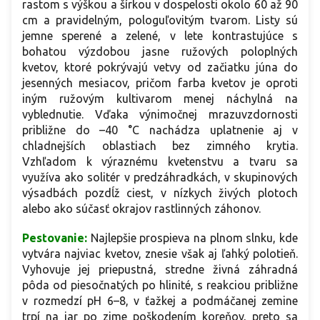
rastom s výškou a šírkou v dospelosti okolo 60 až 90
cm a pravidelným, pologuľovitým tvarom. Listy sú
jemne sperené a zelené, v lete kontrastujúce s
bohatou výzdobou jasne ružových poloplných
kvetov, ktoré pokrývajú vetvy od začiatku júna do
jesenných mesiacov, pričom farba kvetov je oproti
iným ružovým kultivarom menej náchylná na
vyblednutie. Vďaka výnimočnej mrazuvzdornosti
približne do –40 °C nachádza uplatnenie aj v
chladnejších oblastiach bez zimného krytia.
Vzhľadom k výraznému kvetenstvu a tvaru sa
využíva ako solitér v predzáhradkách, v skupinových
výsadbách pozdĺž ciest, v nízkych živých plotoch
alebo ako súčasť okrajov rastlinných záhonov.
Pestovanie:
Najlepšie prospieva na plnom slnku, kde
vytvára najviac kvetov, znesie však aj ľahký polotieň.
Vyhovuje jej priepustná, stredne živná záhradná
pôda od piesočnatých po hlinité, s reakciou približne
v rozmedzí pH 6–8, v ťažkej a podmáčanej zemine
trpí na jar po zime poškodením koreňov, preto sa