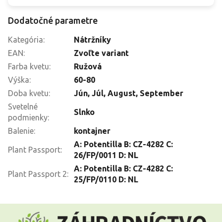
Dodatočné parametre
Kategória
:
Nátržníky
EAN
:
Zvoľte variant
Farba kvetu
:
Ružová
Výška
:
60-80
Doba kvetu
:
Jún
,
Júl
,
August
,
September
Svetelné
Slnko
podmienky
:
Balenie
:
kontajner
A: Potentilla B: CZ-4282 C:
Plant Passport
:
26/FP/0011 D: NL
A: Potentilla B: CZ-4282 C:
Plant Passport 2
:
25/FP/0110 D: NL
Z
á