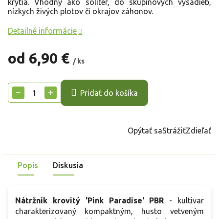
krytia. Vhodný ako solitér, do skupinových výsadieb,
nízkych živých plotov či okrajov záhonov.
Detailné informácie
od
6,90 €
/ ks
Jednotková
cena:
−
+
Pridať do košíka
Opýtať sa
Strážiť
Zdieľať
Popis
Diskusia
Nátržník krovitý 'Pink Paradise' PBR
- kultivar
charakterizovaný kompaktným, husto vetveným