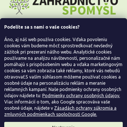
p
ä
t
i
Podelíte sa s nami o vaše cookies?
e
Všetko o nákupe
Áno, aj náš web používa cookies. Vďaka povoleniu
Informácie pre Vás
cookies vám budeme môcť sprostredkovať nevšedný
zážitok pri prezeraní nášho webu. Analytické cookies
používame na analýzu návštevnosti, personalizačné nám
Kontaktujte nás
pomáhajú s prispôsobením webu a vďaka marketingovým
cookies sa vám zobrazia také reklamy, ktoré vás nebudú
otravovať.S vaším súhlasom môžeme používať cookies a
osobné údaje na personalizáciu reklám a meranie
reklamných kampaní. Naše podmienky ochrany osobných
údajov nájdete tu:
Podmienky ochrany osobných údajov.
Viac informácií o tom, ako Google spracováva vaše
osobné údaje, nájdete v
Zásadách ochrany súkromia a
zmluvných podmienkach spoločnosti Google.
Vytvoril Shoptet