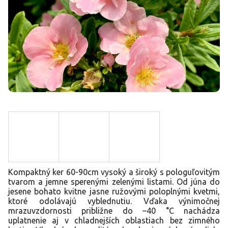
Kompaktný ker 60-90cm vysoký a široký s pologuľovitým
tvarom a jemne sperenými zelenými listami. Od júna do
jesene bohato kvitne jasne ružovými poloplnými kvetmi,
ktoré odolávajú vyblednutiu. Vďaka výnimočnej
mrazuvzdornosti približne do –40 °C nachádza
uplatnenie aj v chladnejších oblastiach bez zimného