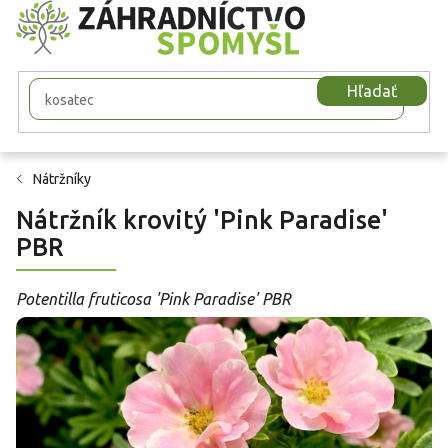
Prejsť
na
obsah
Hľadať
Nátržníky
Nátržník krovitý 'Pink Paradise'
PBR
Potentilla fruticosa 'Pink Paradise' PBR