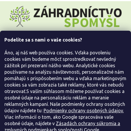
Z
á
p
ä
t
i
Podelíte sa s nami o vaše cookies?
e
Všetko o nákupe
Áno, aj náš web používa cookies. Vďaka povoleniu
Informácie pre Vás
cookies vám budeme môcť sprostredkovať nevšedný
zážitok pri prezeraní nášho webu. Analytické cookies
používame na analýzu návštevnosti, personalizačné nám
Kontaktujte nás
pomáhajú s prispôsobením webu a vďaka marketingovým
cookies sa vám zobrazia také reklamy, ktoré vás nebudú
otravovať.S vaším súhlasom môžeme používať cookies a
osobné údaje na personalizáciu reklám a meranie
reklamných kampaní. Naše podmienky ochrany osobných
údajov nájdete tu:
Podmienky ochrany osobných údajov.
Viac informácií o tom, ako Google spracováva vaše
osobné údaje, nájdete v
Zásadách ochrany súkromia a
zmluvných podmienkach spoločnosti Google.