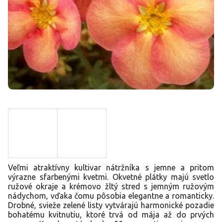
Veľmi atraktívny kultivar nátržníka s jemne a pritom
výrazne sfarbenými kvetmi. Okvetné plátky majú svetlo
ružové okraje a krémovo žltý stred s jemným ružovým
nádychom, vďaka čomu pôsobia elegantne a romanticky.
Drobné, svieže zelené listy vytvárajú harmonické pozadie
bohatému kvitnutiu, ktoré trvá od mája až do prvých