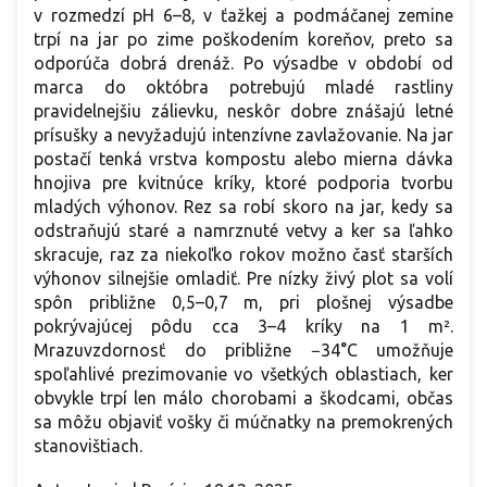
v rozmedzí pH 6–8, v ťažkej a podmáčanej zemine
trpí na jar po zime poškodením koreňov, preto sa
odporúča dobrá drenáž. Po výsadbe v období od
marca do októbra potrebujú mladé rastliny
pravidelnejšiu zálievku, neskôr dobre znášajú letné
prísušky a nevyžadujú intenzívne zavlažovanie. Na jar
postačí tenká vrstva kompostu alebo mierna dávka
hnojiva pre kvitnúce kríky, ktoré podporia tvorbu
mladých výhonov. Rez sa robí skoro na jar, kedy sa
odstraňujú staré a namrznuté vetvy a ker sa ľahko
skracuje, raz za niekoľko rokov možno časť starších
výhonov silnejšie omladiť. Pre nízky živý plot sa volí
spôn približne 0,5–0,7 m, pri plošnej výsadbe
pokrývajúcej pôdu cca 3–4 kríky na 1 m².
Mrazuvzdornosť do približne −34°C umožňuje
spoľahlivé prezimovanie vo všetkých oblastiach, ker
obvykle trpí len málo chorobami a škodcami, občas
sa môžu objaviť vošky či múčnatky na premokrených
stanovištiach.