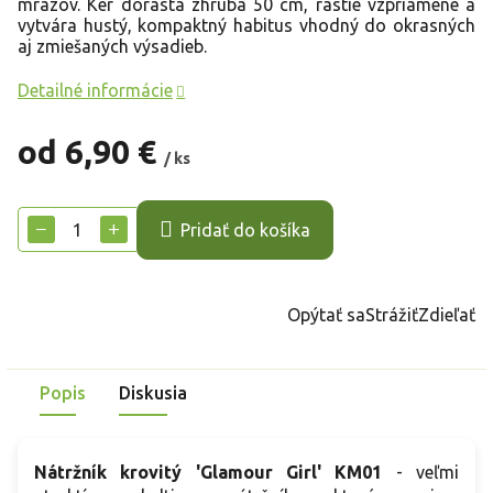
mrazov. Ker dorastá zhruba 50 cm, rastie vzpriamene a
vytvára hustý, kompaktný habitus vhodný do okrasných
aj zmiešaných výsadieb.
Detailné informácie
od
6,90 €
/ ks
Jednotková
cena:
−
+
Pridať do košíka
Opýtať sa
Strážiť
Zdieľať
Popis
Diskusia
Nátržník krovitý 'Glamour Girl' KM01
- veľmi