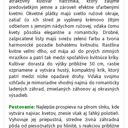
atraktívny kultivar nátržníka, ktorý zaujme
predovšetkým jemne a zároveň efektne sfarbenými
kvetmi. Okvetné plátky majú svetlo ružové okraje,
zatiaľ čo ich stred je vyplnený krémovo žltým
odtieňom s jemným nádychom ružovej, vďaka čomu
kvety pôsobia elegantne a romanticky. Drobné,
zašpicatené listy majú sviežu zelenú farbu a tvoria
harmonické pozadie bohatému kvitnutiu. Rastlina
kvitne veľmi dlho, od mája až do prvých zimných
mrazíkov a patrí tak medzi spoľahlivo kvitnúce kríky.
Kultivar dorastá do výšky približne 50 cm, rastie
vzpriamene a vytvára hustý, kompaktný krík, ktorý
patrí medzi nízke opadavé druhy. Vďaka svojmu
vzhľadu je mimoriadne vhodný najmä do romanticky
ladených záhrad, zmiešaných záhonov aj okrasných
výsadieb.
Pestovanie:
Najlepšie prospieva na plnom slnku, kde
vytvára najviac kvetov, znesie však aj ľahký polotieň.
Vyhovuje jej priepustná, stredne živná záhradná
pôda od piesočnatých po hlinité, s reakciou približne