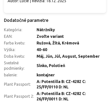
Autor: Lucie | Revízia: 18.12. 2025
Dodatočné parametre
Kategória
:
Nátržníky
EAN
:
Zvoľte variant
Farba kvetu
:
Ružová
,
Žltá
,
Krémová
Výška
:
40-60
Doba kvetu
:
Máj
,
Jún
,
Júl
,
August
,
September
Svetelné
Slnko
,
Polotieň
podmienky
:
balenie
:
kontajner
A: Potentilla B: CZ-4282 C:
Plant Passport
:
25/FP/0110 D: NL
A: Potentilla B: CZ-4282 C:
Plant Passport 2
:
26/FP/0011 D: NL