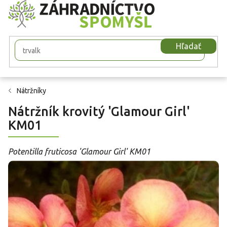
Prejsť
na
obsah
Hľadať
Nátržníky
Nátržník krovitý 'Glamour Girl'
KM01
Potentilla fruticosa 'Glamour Girl' KM01