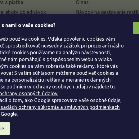
a a platba
O nás
e lehoty objednávok
Návody na pestovanie rastlí
livky k parametrom a
 s nami o vaše cookies?
 rastlín
 web používa cookies. Vďaka povoleniu cookies vám
enie od kúpnej zmluvy
 sprostredkovať nevšedný zážitok pri prezeraní nášho
ácie
tické cookies používame na analýzu návštevnosti,
ácie o ochrane osobných
ačné nám pomáhajú s prispôsobením webu a vďaka
ým cookies sa vám zobrazia také reklamy, ktoré vás
avovať.S vaším súhlasom môžeme používať cookies a
dné podmienky
e na personalizáciu reklám a meranie reklamných
še podmienky ochrany osobných údajov nájdete tu:
ochrany osobných údajov.
ácií o tom, ako Google spracováva vaše osobné údaje,
sadách ochrany súkromia a zmluvných podmienkach
 Google.
ie
ráva vyhradené.