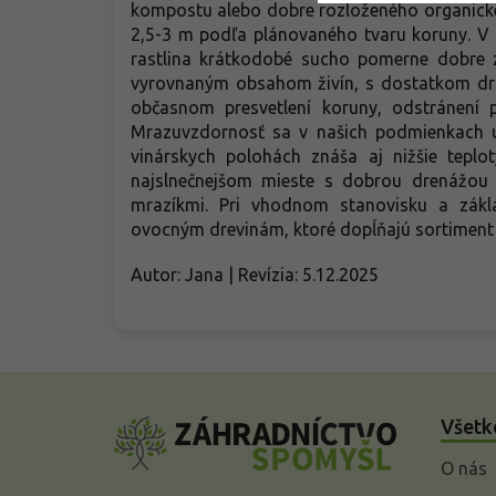
kompostu alebo dobre rozloženého organickéh
2,5-3 m podľa plánovaného tvaru koruny. V p
rastlina krátkodobé sucho pomerne dobre z
vyrovnaným obsahom živín, s dostatkom dras
občasnom presvetlení koruny, odstránení p
Mrazuvzdornosť sa v našich podmienkach u
vinárskych polohách znáša aj nižšie teplo
najslnečnejšom mieste s dobrou drenážou
mrazíkmi. Pri vhodnom stanovisku a zákla
ovocným drevinám, ktoré dopĺňajú sortiment
Autor: Jana | Revízia: 5.12.2025
Z
á
Všetk
p
ä
O nás
t