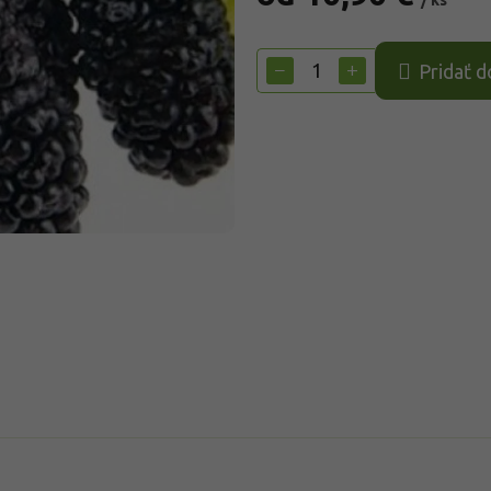
/ ks
Jednotková
cena:
−
+
Pridať d