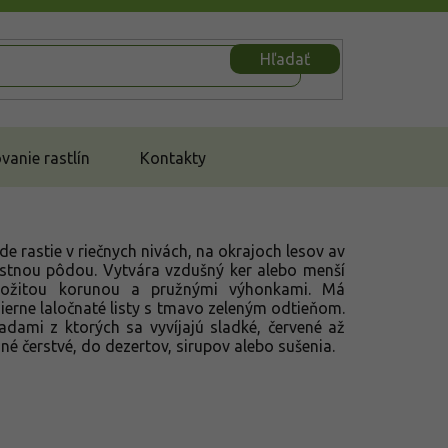
Hľadať
anie rastlín
Kontakty
e rastie v riečnych nivách, na okrajoch lesov av
pustnou pôdou. Vytvára vzdušný ker alebo menší
ožitou korunou a pružnými výhonkami. Má
 mierne laločnaté listy s tmavo zeleným odtieňom.
adami z ktorých sa vyvíjajú sladké, červené až
é čerstvé, do dezertov, sirupov alebo sušenia.