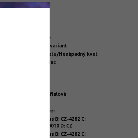
datočné parametre
egória
:
Moruše
N
:
Zvoľte variant
ba kvetu
:
Bez kvetu/Nenápadný kvet
ška
:
400 a viac
ba kvetu
:
Máj
telné
Slnko
dmienky
:
ba plodu
:
Tmavo fialová
mín zberu
:
Júl
enie
:
kontajner
A: Morus B: CZ-4282 C:
nt Passport
:
26/FP/0010 D: CZ
nt Passport
A: Morus B: CZ-4282 C: