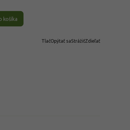
o košíka
Tlač
Opýtať sa
Strážiť
Zdieľať