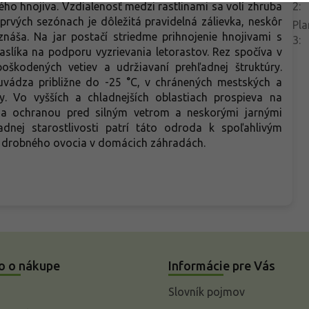
o hnojiva. Vzdialenosť medzi rastlinami sa volí zhruba
2
:
rvých sezónach je dôležitá pravidelná zálievka, neskôr
Pla
náša. Na jar postačí striedme prihnojenie hnojivami s
3
:
líka na podporu vyzrievania letorastov. Rez spočíva v
oškodených vetiev a udržiavaní prehľadnej štruktúry.
vádza približne do -25 °C, v chránených mestských a
ty. Vo vyšších a chladnejších oblastiach prospieva na
 a ochranou pred silným vetrom a neskorými jarnými
dnej starostlivosti patrí táto odroda k spoľahlivým
 drobného ovocia v domácich záhradách.
o o nákupe
Informácie pre Vás
Slovník pojmov