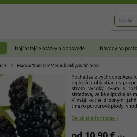
Najčastejšie otázky a odpovede
Návody na pestov
uše
Moruša 'Shin-tso'
Morus bombycis 'Shin-tso'
Pochádza z východnej Ázie, kd
teplejších oblastiach s prie
strom vysoký 4–6m s rozl
striedavé, veľké eliptické až
V máji kvitne drobnými jahň
tmavo purpurové plody, vhodn
Detailné informácie
od
10,90 €