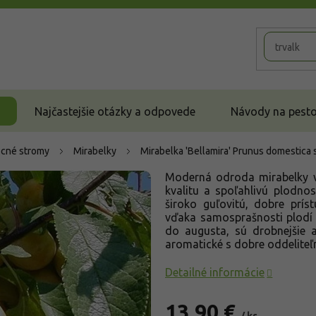
Najčastejšie otázky a odpovede
Návody na pestov
cné stromy
Mirabelky
Mirabelka 'Bellamira'
Prunus domestica s
Moderná odroda mirabelky 
kvalitu a spoľahlivú plodno
široko guľovitú, dobre prís
vďaka samosprašnosti plodí 
do augusta, sú drobnejšie a
aromatické s dobre oddeliteľ
Detailné informácie
13,90 €