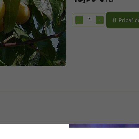
/ ks
Jednotková
cena:
−
+
Pridať d
Do
ú odrodu mirabelky vyšľachtenú s dôrazom na chuťovú
ach strednej Európy. Vyšľachtená bola v Nemecku. Má