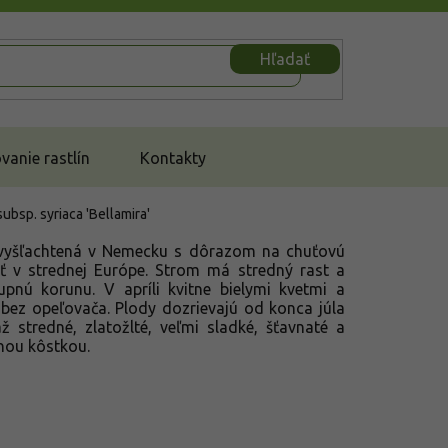
Hľadať
anie rastlín
Kontakty
ubsp. syriaca 'Bellamira'
vyšľachtená v Nemecku s dôrazom na chuťovú
sť v strednej Európe. Strom má stredný rast a
tupnú korunu. V apríli kvitne bielymi kvetmi a
bez opeľovača. Plody dozrievajú od konca júla
ž stredné, zlatožlté, veľmi sladké, šťavnaté a
nou kôstkou.