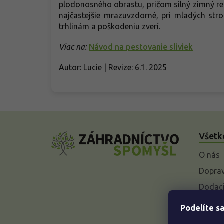
plodonosného obrastu, pričom silný zimný rez 
najčastejšie mrazuvzdorné, pri mladých st
trhlinám a poškodeniu zverí.
Viac na:
Návod na pestovanie sliviek
Autor: Lucie | Revize: 6.1. 2025
Z
á
Všetk
p
ä
O nás
t
i
Doprav
e
Dodaci
Vysvet
Podelíte sa
baleniu