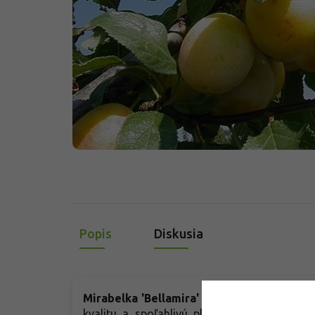
Popis
Diskusia
Mirabelka 'Bellamira'
- predstavuje modern
kvalitu a spoľahlivú plodnosť v podmienk