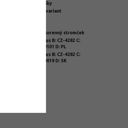
egória
:
Mirabelky
N
:
Zvoľte variant
telné
Slnko
dmienky
:
enie
:
prostokorenný stromček
nt
A: Prunus B: CZ-4282 C:
ssport
:
25/FP/0101 D: PL
nt Passport
A: Prunus B: CZ-4282 C:
26/FP/0019 D: SK