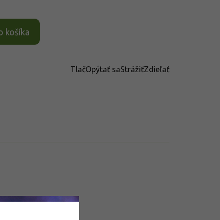
o košíka
Tlač
Opýtať sa
Strážiť
Zdieľať
datočné parametre