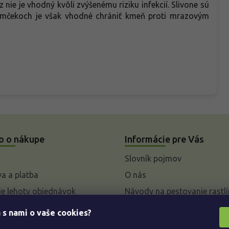
nie je vhodný kvôli zvýšenému riziku infekcií. Slivone sú
romčekoch je však vhodné chrániť kmeň proti mrazovým
o o nákupe
Informácie pre Vás
Slovník pojmov
a a platba
O nás
e lehoty objednávok
Návody na pestovanie rastlí
livky k parametrom a
 s nami o vaše cookies?
 rastlín