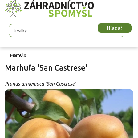
Prejsť
na
obsah
Hľadať
Marhule
Marhuľa 'San Castrese'
Prunus armeniaca 'San Castrese'