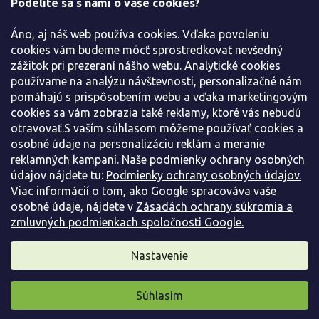
Podelíte sa s nami o vaše cookies?
e
Všetko o nákupe
Áno, aj náš web používa cookies. Vďaka povoleniu
Informácie pre Vás
cookies vám budeme môcť sprostredkovať nevšedný
zážitok pri prezeraní nášho webu. Analytické cookies
používame na analýzu návštevnosti, personalizačné nám
Kontaktujte nás
pomáhajú s prispôsobením webu a vďaka marketingovým
cookies sa vám zobrazia také reklamy, ktoré vás nebudú
otravovať.S vaším súhlasom môžeme používať cookies a
osobné údaje na personalizáciu reklám a meranie
reklamných kampaní. Naše podmienky ochrany osobných
údajov nájdete tu:
Podmienky ochrany osobných údajov.
Viac informácií o tom, ako Google spracováva vaše
osobné údaje, nájdete v
Zásadách ochrany súkromia a
zmluvných podmienkach spoločnosti Google.
Vytvoril Shoptet
Nastavenie
Copyright 2026
Záhradníctvo Spomyšl
. Všetky práva
Súhlasím
vyhradené.
Pripravili sme pre vás darček