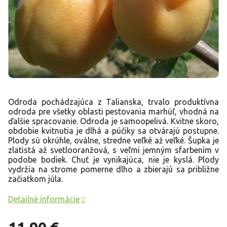
Odroda pochádzajúca z Talianska, trvalo produktívna
odroda pre všetky oblasti pestovania marhúľ, vhodná na
ďalšie spracovanie. Odroda je samoopelivá. Kvitne skoro,
obdobie kvitnutia je dlhá a púčiky sa otvárajú postupne.
Plody sú okrúhle, oválne, stredne veľké až veľké. Šupka je
zlatistá až svetlooranžová, s veľmi jemným sfarbením v
podobe bodiek. Chuť je vynikajúca, nie je kyslá. Plody
vydržia na strome pomerne dlho a zbierajú sa približne
začiatkom júla.
Detailné informácie