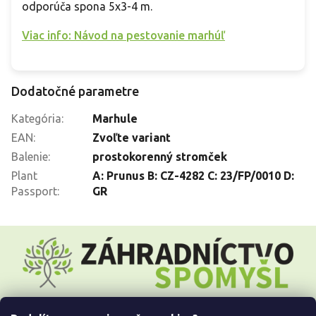
odporúča spona 5x3-4 m.
Viac info: Návod na pestovanie marhúľ
Dodatočné parametre
Kategória
:
Marhule
EAN
:
Zvoľte variant
Balenie
:
prostokorenný stromček
Plant
A: Prunus B: CZ-4282 C: 23/FP/0010 D:
Passport
:
GR
Z
á
p
ä
t
i