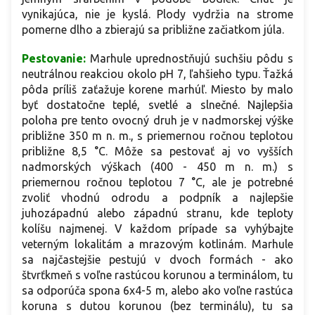
vynikajúca, nie je kyslá. Plody vydržia na strome
pomerne dlho a zbierajú sa približne začiatkom júla.
Pestovanie:
Marhule uprednostňujú suchšiu pôdu s
neutrálnou reakciou okolo pH 7, ľahšieho typu. Ťažká
pôda príliš zaťažuje korene marhúľ. Miesto by malo
byť dostatočne teplé, svetlé a slnečné. Najlepšia
poloha pre tento ovocný druh je v nadmorskej výške
približne 350 m n. m., s priemernou ročnou teplotou
približne 8,5 °C. Môže sa pestovať aj vo vyšších
nadmorských výškach (400 - 450 m n. m.) s
priemernou ročnou teplotou 7 °C, ale je potrebné
zvoliť vhodnú odrodu a podpník a najlepšie
juhozápadnú alebo západnú stranu, kde teploty
kolíšu najmenej. V každom prípade sa vyhýbajte
veterným lokalitám a mrazovým kotlinám. Marhule
sa najčastejšie pestujú v dvoch formách - ako
štvrťkmeň s voľne rastúcou korunou a terminálom, tu
sa odporúča spona 6x4-5 m, alebo ako voľne rastúca
koruna s dutou korunou (bez terminálu), tu sa