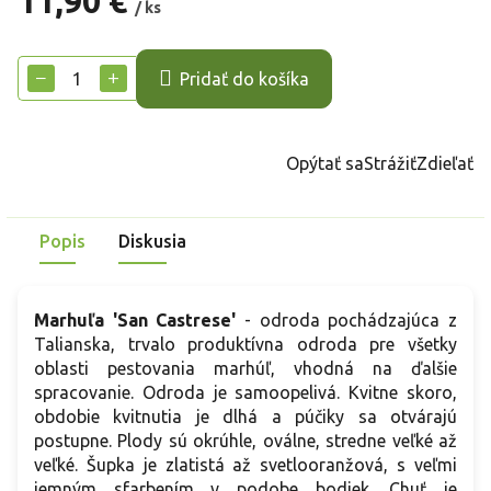
11,90 €
/ ks
Jednotková
cena:
−
+
Pridať do košíka
Opýtať sa
Strážiť
Zdieľať
Popis
Diskusia
Marhuľa 'San Castrese'
- odroda pochádzajúca z
Talianska, trvalo produktívna odroda pre všetky
oblasti pestovania marhúľ, vhodná na ďalšie
spracovanie. Odroda je samoopelivá. Kvitne skoro,
obdobie kvitnutia je dlhá a púčiky sa otvárajú
postupne. Plody sú okrúhle, oválne, stredne veľké až
veľké. Šupka je zlatistá až svetlooranžová, s veľmi
jemným sfarbením v podobe bodiek. Chuť je