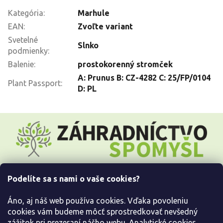
Kategória
:
Marhule
EAN
:
Zvoľte variant
Svetelné
Slnko
podmienky
:
Balenie
:
prostokorenný stromček
A: Prunus B: CZ-4282 C: 25/FP/0104
Plant Passport
:
D: PL
Z
á
p
ä
t
i
Podelíte sa s nami o vaše cookies?
e
Všetko o nákupe
Áno, aj náš web používa cookies. Vďaka povoleniu
Informácie pre Vás
cookies vám budeme môcť sprostredkovať nevšedný
zážitok pri prezeraní nášho webu. Analytické cookies