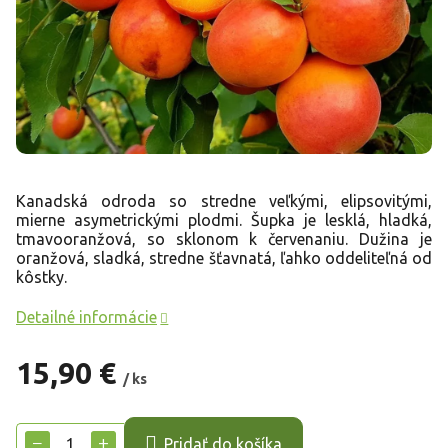
Kanadská odroda so stredne veľkými, elipsovitými,
mierne asymetrickými plodmi. Šupka je lesklá, hladká,
tmavooranžová, so sklonom k červenaniu. Dužina je
oranžová, sladká, stredne šťavnatá, ľahko oddeliteľná od
kôstky.
Detailné informácie
15,90 €
/ ks
Jednotková
cena:
−
+
Pridať do košíka