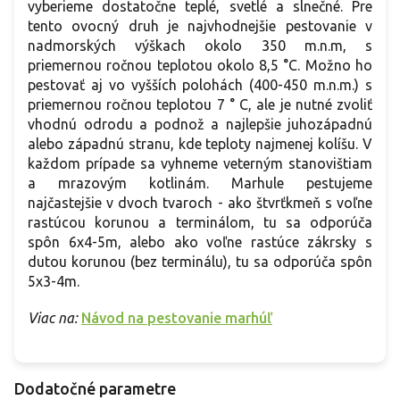
vyberieme dostatočne teplé, svetlé a slnečné. Pre
tento ovocný druh je najvhodnejšie pestovanie v
nadmorských výškach okolo 350 m.n.m, s
priemernou ročnou teplotou okolo 8,5 °C. Možno ho
pestovať aj vo vyšších polohách (400-450 m.n.m.) s
priemernou ročnou teplotou 7 ° C, ale je nutné zvoliť
vhodnú odrodu a podnož a najlepšie juhozápadnú
alebo západnú stranu, kde teploty najmenej kolíšu. V
každom prípade sa vyhneme veterným stanovištiam
a mrazovým kotlinám. Marhule pestujeme
najčastejšie v dvoch tvaroch - ako štvrťkmeň s voľne
rastúcou korunou a terminálom, tu sa odporúča
spôn 6x4-5m, alebo ako voľne rastúce zákrsky s
dutou korunou (bez terminálu), tu sa odporúča spôn
5x3-4m.
Viac na:
Návod na pestovanie marhúľ
Dodatočné parametre