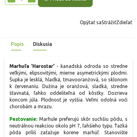
Opýtať sa
Strážiť
Zdieľať
Popis
Diskusia
Marhuľa 'Harostar'
- kanadská odroda so stredne
veľkými, elipsovitými, mierne asymetrickými plodmi.
Šupka je lesklá, hladká, tmavooranžová, so sklonom
k červenaniu. Dužina je oranžová, sladká, stredne
šťavnatá, ľahko oddeliteľná od kôstky. Dozrieva
koncom júla. Plodnosť je vyššia. Veľmi odolná voči
chorobám a mrazu.
Pestovanie:
Marhule preferujú skôr suchšiu pôdu, s
neutrálnou reakciou okolo pH 7, ľahšieho typu. Ťažká
pôda príliš zaťažuje korene marhúľ. Stanovište