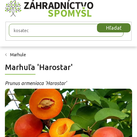
Prejsť
na
obsah
Hľadať
Marhule
Marhuľa 'Harostar'
Prunus armeniaca 'Harostar'