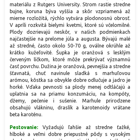
materiálu z Rutgers University. Strom rastie stredne
bujne, koruna býva vyššia a skôr vzpriamená až
mierne rozložitá, rýchlo vytvára plodonosnú obrosť.
V apríli rozkvitá bielymi kvetmi, ktoré sú včelomilné.
Plody dozrievajú neskôr, v našich podmienkach
najčastejšie na prelome júla a augusta. Bývajú malé
až stredné, často okolo 50-70 g, oválne okrúhle až
krátko kužeľovité. Šupka je oranžová s lesklým
červeným líčkom, ktoré môže prekrývať významnú
časť povrchu. Dužina je oranžová, pevnejšia a stredne
šťavnatá, chuť navinule sladká s marhuľovou
arómou, kôstka sa obvykle dobre odlučuje a jadro je
horké. Vďaka pevnosti sa plody menej odtláčajú a
uplatnia sa na priamu konzumáciu, na kompóty,
džemy, pečenie i sušenie. Marhule prirodzene
obsahujú vlákninu, draslík a karotenoidy vrátane
beta karoténu.
Pestovanie:
Vyžadujú ľahšie až stredne ťažké,
hlboké a veľmi dobre priepustné pôdy s vysokým