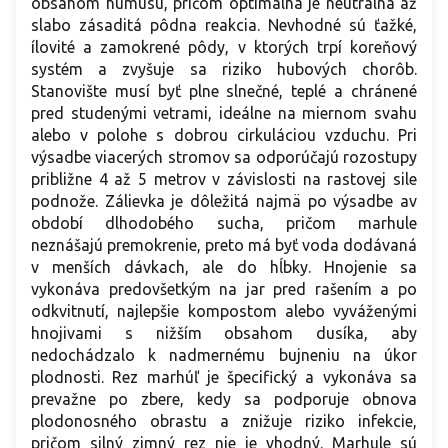
obsahom humusu, pričom optimálna je neutrálna až
slabo zásaditá pôdna reakcia. Nevhodné sú ťažké,
ílovité a zamokrené pôdy, v ktorých trpí koreňový
systém a zvyšuje sa riziko hubových chorôb.
Stanovište musí byť plne slnečné, teplé a chránené
pred studenými vetrami, ideálne na miernom svahu
alebo v polohe s dobrou cirkuláciou vzduchu. Pri
výsadbe viacerých stromov sa odporúčajú rozostupy
približne 4 až 5 metrov v závislosti na rastovej sile
podnože. Zálievka je dôležitá najmä po výsadbe av
období dlhodobého sucha, pričom marhule
neznášajú premokrenie, preto má byť voda dodávaná
v menších dávkach, ale do hĺbky. Hnojenie sa
vykonáva predovšetkým na jar pred rašením a po
odkvitnutí, najlepšie kompostom alebo vyváženými
hnojivami s nižším obsahom dusíka, aby
nedochádzalo k nadmernému bujneniu na úkor
plodnosti. Rez marhúľ je špecifický a vykonáva sa
prevažne po zbere, kedy sa podporuje obnova
plodonosného obrastu a znižuje riziko infekcie,
pričom silný zimný rez nie je vhodný. Marhule sú