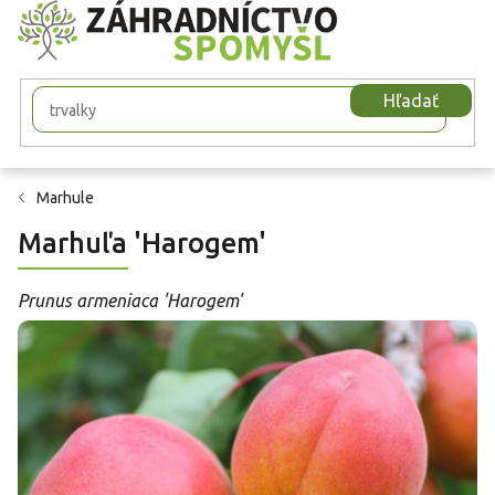
Prejsť
na
obsah
Hľadať
Marhule
Marhuľa 'Harogem'
Prunus armeniaca 'Harogem'