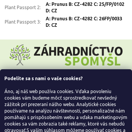
A: Prunus B: CZ-4282 C: 25/FP/0102
Plant Passport 2
:
D: CZ
A: Prunus B: CZ-4282 C: 26FP/0033
Plant Passport 3
:
D: CZ
Z
á
p
ä
t
i
Podelíte sa s nami o vaše cookies?
e
Všetko o nákupe
Áno, aj náš web používa cookies. Vďaka povoleniu
Informácie pre Vás
cookies vám budeme môcť sprostredkovať nevšedný
zážitok pri prezeraní nášho webu. Analytické cookies
používame na analýzu návštevnosti, personalizačné nám
Kontaktujte nás
pomáhajú s prispôsobením webu a vďaka marketingovým
cookies sa vám zobrazia také reklamy, ktoré vás nebudú
otravovať.S vaším súhlasom môžeme používať cookies a