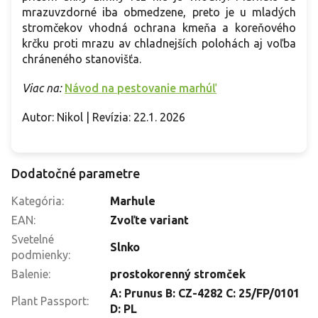
mrazuvzdorné iba obmedzene, preto je u mladých
stromčekov vhodná ochrana kmeňa a koreňového
krčku proti mrazu av chladnejších polohách aj voľba
chráneného stanovišťa.
Viac na:
Návod na pestovanie marhúľ
Autor: Nikol | Revízia: 22.1. 2026
Dodatočné parametre
Kategória
:
Marhule
EAN
:
Zvoľte variant
Svetelné
Slnko
podmienky
:
Balenie
:
prostokorenný stromček
A: Prunus B: CZ-4282 C: 25/FP/0101
Plant Passport
:
D: PL