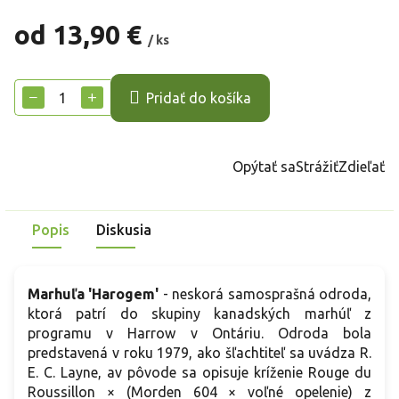
od
13,90 €
/ ks
Jednotková
cena:
−
+
Pridať do košíka
Opýtať sa
Strážiť
Zdieľať
Popis
Diskusia
Marhuľa 'Harogem'
- neskorá samosprašná odroda,
ktorá patrí do skupiny kanadských marhúľ z
programu v Harrow v Ontáriu. Odroda bola
predstavená v roku 1979, ako šľachtiteľ sa uvádza R.
E. C. Layne, av pôvode sa opisuje kríženie Rouge du
Roussillon × (Morden 604 × voľné opelenie) z