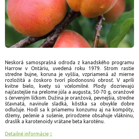
Neskorá samosprašná odroda z kanadského programu
Harrow v Ontáriu, uvedená roku 1979. Strom rastie
stredne bujne, koruna je vyššia, vzpriamená až mierne
rozložitá a čoskoro tvorí plodonosnú obrosť. V apríli
kvitne bielo, kvety sú včelomilné. Plody dozrievajú
najčastejšie na prelome júla a augusta, 50-70 g, oranžové
s červeným líčkom. Dužina je oranžová, pevnejšia, stredne
šťavnatá, navinule sladká, kôstka sa obvykle dobre
odlučuje. Hodí sa k priamemu konzumu aj na kompóty,
džemy, pečenie a sušenie, prirodzene obsahuje vlákninu,
draslík a karotenoidy vrátane beta karoténu.
Detailné informácie