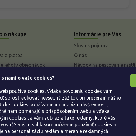
o o nákupe
Informácie pre Vás
Slovník pojmov
a a platba
O nás
e lehoty objednávok
Návody na pestovanie rastlí
livky k parametrom a
 s nami o vaše cookies?
 rastlín
 web používa cookies. Vďaka povoleniu cookies vám
enie od kúpnej zmluvy
 sprostredkovať nevšedný zážitok pri prezeraní nášho
ácie
tické cookies používame na analýzu návštevnosti,
ácie o ochrane osobných
ačné nám pomáhajú s prispôsobením webu a vďaka
ým cookies sa vám zobrazia také reklamy, ktoré vás
avovať.S vaším súhlasom môžeme používať cookies a
dné podmienky
e na personalizáciu reklám a meranie reklamných