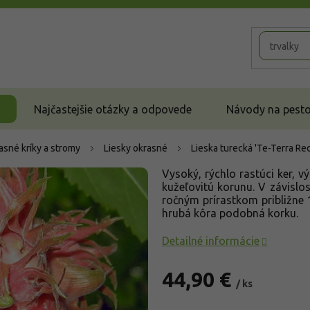
Najčastejšie otázky a odpovede
Návody na pestov
asné kríky a stromy
Liesky okrasné
Lieska turecká 'Te-Terra Re
Vysoký, rýchlo rastúci ker, 
kužeľovitú korunu. V závisl
ročným prírastkom približne
hrubá kôra podobná korku.
Detailné informácie
44,90 €
/ ks
Jednotková