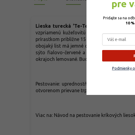
pre 
Pridajte sa na od
10 %
Lieska turecká 'Te-Terra Red'
- vysoký, r
vzpriamenú kužeľovitú korunu. V závislos
prírastkom približne 15 - 20 cm. Na kmeni sa
obojaký list má jemné chĺpky a dvojitý pílovit
sýto fialovo-červené a dobre kontrastujú s
okrajoch lemované. Budú solitérom v každej 
Podmienky o
Pestovanie: uprednostňuje úrodné, hlinité, ky
otvorenom prievane trpí omŕzaním kvetov.
Viac na: Návod na pestovanie kríkových lieso