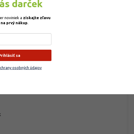
vás darček
ber noviniek a
získajte
zľavu
 na prvý nákup
.
Do
ýchlo rastúci ker, výnimočne malý strom, ktorý vytvára
ti od podmienok rastu dorastá do výšky 4 m s ročným
Kat
 v mladom veku vytvorí hrubá kôra podobná korku. Široký
Hm
ý okraj. V lete má fialovo-zelenú farbu. Mladé vetvičky sú
 letným olistením. Obaly orechov sú červenofialové, na
EA
Prihlásiť sa
záhrade.
Bal
chrany osobných údajov
Tva
Pla
pré a vlhké pôdy, slnečné až polotienisté stanovište. Na
Po
k