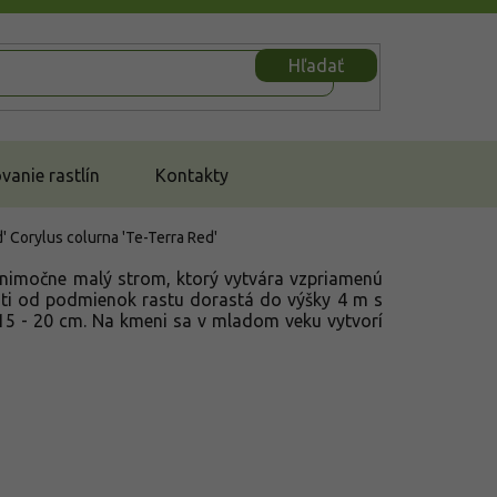
Hľadať
anie rastlín
Kontakty
d'
Corylus colurna 'Te-Terra Red'
výnimočne malý strom, ktorý vytvára vzpriamenú
osti od podmienok rastu dorastá do výšky 4 m s
 15 - 20 cm. Na kmeni sa v mladom veku vytvorí