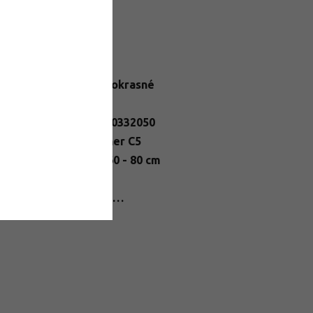
datočné parametre
egória
:
Liesky okrasné
otnosť
:
1 kg
N
:
2284900332050
enie
:
kontajner C5
r a výška
:
výška 60 - 80 cm
nt Passport
:
ložka bola vypredaná…