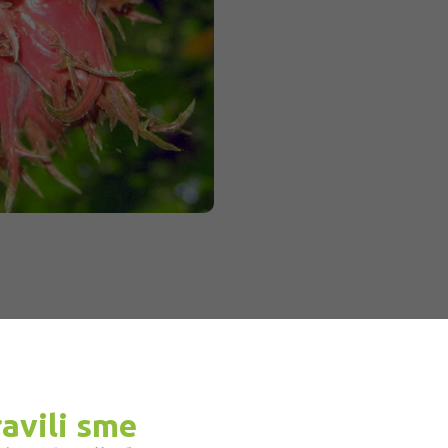
cena:
ravili sme