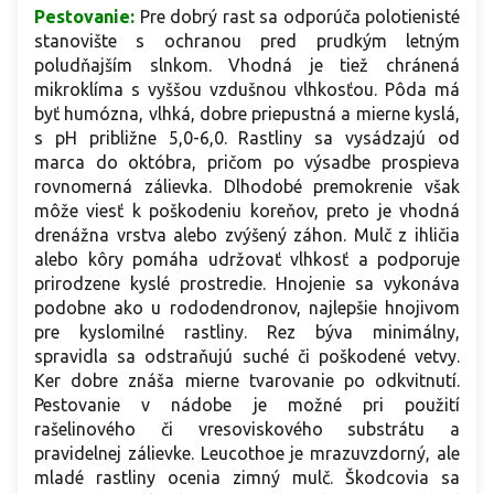
Pestovanie:
Pre dobrý rast sa odporúča polotienisté
stanovište s ochranou pred prudkým letným
poludňajším slnkom. Vhodná je tiež chránená
mikroklíma s vyššou vzdušnou vlhkosťou. Pôda má
byť humózna, vlhká, dobre priepustná a mierne kyslá,
s pH približne 5,0-6,0. Rastliny sa vysádzajú od
marca do októbra, pričom po výsadbe prospieva
rovnomerná zálievka. Dlhodobé premokrenie však
môže viesť k poškodeniu koreňov, preto je vhodná
drenážna vrstva alebo zvýšený záhon. Mulč z ihličia
alebo kôry pomáha udržovať vlhkosť a podporuje
prirodzene kyslé prostredie. Hnojenie sa vykonáva
podobne ako u rododendronov, najlepšie hnojivom
pre kyslomilné rastliny. Rez býva minimálny,
spravidla sa odstraňujú suché či poškodené vetvy.
Ker dobre znáša mierne tvarovanie po odkvitnutí.
Pestovanie v nádobe je možné pri použití
rašelinového či vresoviskového substrátu a
pravidelnej zálievke. Leucothoe je mrazuvzdorný, ale
mladé rastliny ocenia zimný mulč. Škodcovia sa