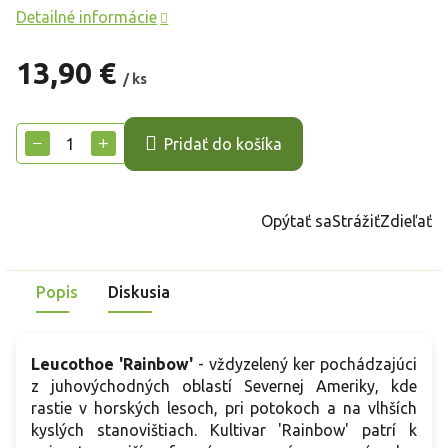
Detailné informácie
13,90 €
/ ks
Jednotková
cena:
−
+
Pridať do košíka
Opýtať sa
Strážiť
Zdieľať
Popis
Diskusia
Leucothoe 'Rainbow'
- vždyzelený ker pochádzajúci
z juhovýchodných oblastí Severnej Ameriky, kde
rastie v horských lesoch, pri potokoch a na vlhších
kyslých stanovištiach. Kultivar 'Rainbow' patrí k