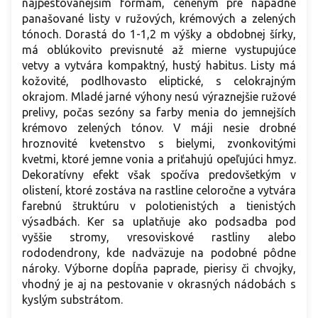
najpestovanejším formám, ceneným pre nápadne
panašované listy v ružových, krémových a zelených
tónoch. Dorastá do 1-1,2 m výšky a obdobnej šírky,
má oblúkovito previsnuté až mierne vystupujúce
vetvy a vytvára kompaktný, hustý habitus. Listy má
kožovité, podlhovasto eliptické, s celokrajným
okrajom. Mladé jarné výhony nesú výraznejšie ružové
prelivy, počas sezóny sa farby menia do jemnejších
krémovo zelených tónov. V máji nesie drobné
hroznovité kvetenstvo s bielymi, zvonkovitými
kvetmi, ktoré jemne vonia a priťahujú opeľujúci hmyz.
Dekoratívny efekt však spočíva predovšetkým v
olistení, ktoré zostáva na rastline celoročne a vytvára
farebnú štruktúru v polotienistých a tienistých
výsadbách. Ker sa uplatňuje ako podsadba pod
vyššie stromy, vresoviskové rastliny alebo
rododendrony, kde nadväzuje na podobné pôdne
nároky. Výborne dopĺňa paprade, pierisy či chvojky,
vhodný je aj na pestovanie v okrasných nádobách s
kyslým substrátom.