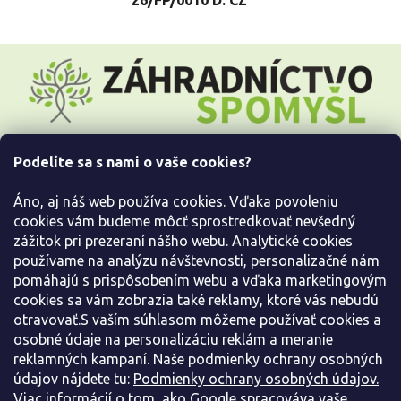
Z
á
p
ä
t
i
Podelíte sa s nami o vaše cookies?
e
Všetko o nákupe
Áno, aj náš web používa cookies. Vďaka povoleniu
Informácie pre Vás
cookies vám budeme môcť sprostredkovať nevšedný
zážitok pri prezeraní nášho webu. Analytické cookies
používame na analýzu návštevnosti, personalizačné nám
Kontaktujte nás
pomáhajú s prispôsobením webu a vďaka marketingovým
cookies sa vám zobrazia také reklamy, ktoré vás nebudú
otravovať.S vaším súhlasom môžeme používať cookies a
osobné údaje na personalizáciu reklám a meranie
reklamných kampaní. Naše podmienky ochrany osobných
údajov nájdete tu:
Podmienky ochrany osobných údajov.
Viac informácií o tom, ako Google spracováva vaše