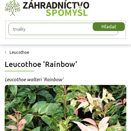
Prejsť
na
obsah
Hľadať
Leucothoe
Leucothoe 'Rainbow'
Leucothoe walteri 'Rainbow'