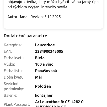
objavujú zriedka, listy môžu byť citlivé na jarný úpal
pri rýchlom zvýšení intenzity svetla.
Autor: Jana | Revízia: 5.12.2025
Dodatočné parametre
Kategória
:
Leucothoe
EAN
:
2284900345005
Farba kvetu
:
Biela
Výška
:
100 a viac
Farba listu
:
Panašovaná
Doba kvetu
:
Máj
Svetelné
Polotieň
podmienky
:
Balenie
:
kontajner
A: Leucothoe B: CZ-4282 C:
Plant Passport
:
26/FP/0010 D: CZ