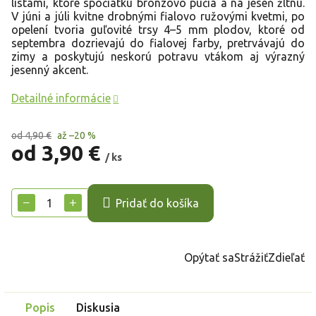
listami, ktoré spočiatku bronzovo pučia a na jeseň žltnú.
V júni a júli kvitne drobnými fialovo ružovými kvetmi, po
opelení tvoria guľovité trsy 4–5 mm plodov, ktoré od
septembra dozrievajú do fialovej farby, pretrvávajú do
zimy a poskytujú neskorú potravu vtákom aj výrazný
jesenný akcent.
Detailné informácie
od 4,90 €
až –20 %
od
3,90 €
/ ks
Jednotková
cena:
−
+
Pridať do košíka
Opýtať sa
Strážiť
Zdieľať
Popis
Diskusia