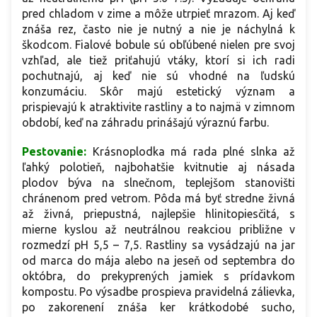
pred chladom v zime a môže utrpieť mrazom. Aj keď
znáša rez, často nie je nutný a nie je náchylná k
škodcom. Fialové bobule sú obľúbené nielen pre svoj
vzhľad, ale tiež priťahujú vtáky, ktorí si ich radi
pochutnajú, aj keď nie sú vhodné na ľudskú
konzumáciu. Skôr majú estetický význam a
prispievajú k atraktivite rastliny a to najmä v zimnom
období, keď na záhradu prinášajú výraznú farbu.
Pestovanie:
Krásnoplodka má rada plné slnka až
ľahký polotieň, najbohatšie kvitnutie aj násada
plodov býva na slnečnom, teplejšom stanovišti
chránenom pred vetrom. Pôda má byť stredne živná
až živná, priepustná, najlepšie hlinitopiesčitá, s
mierne kyslou až neutrálnou reakciou približne v
rozmedzí pH 5,5 – 7,5. Rastliny sa vysádzajú na jar
od marca do mája alebo na jeseň od septembra do
októbra, do prekyprených jamiek s prídavkom
kompostu. Po výsadbe prospieva pravidelná zálievka,
po zakorenení znáša ker krátkodobé sucho,