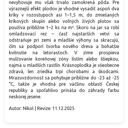
nevyhovuje mu však trvalo zamokrená pôda. Pre
výraznejší efekt plodov je vhodné vysadiť aspoň dva
kríky v rozostupoch asi 1–1,5 m, do zmiešaných
kríkových skupín alebo voľných živých plotov sa
používa približne 1–2 ks na m². Skoro na jar sa robí
omladzovací rez – časť najstarších vetví sa
odstraňuje pri zemi a mladšie výhony sa skracujú,
čím sa podporí tvorba nového dreva a bohatšie
kvitnutie na letorastoch. V zime prospieva
mulčovanie koreňovej zóny lístím alebo štiepkou,
najmä u mladších rastlín. Krásnoplodka je všeobecne
zdravá, len zriedka trpí chorobami a škodcami.
Mrazuvzdornosť sa pohybuje približne do -23 až -25
°C, takže je vhodná pre väčšinu oblastí Českej
republiky a spoľahlivo prináša do záhrady farbu
neskorej jesene.
Autor: Nikol | Revize: 11.12.2025