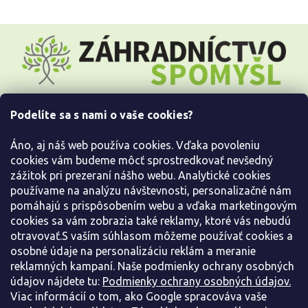
Z
á
p
ä
t
i
Podelíte sa s nami o vaše cookies?
e
Všetko o nákupe
Áno, aj náš web používa cookies. Vďaka povoleniu
Informácie pre Vás
cookies vám budeme môcť sprostredkovať nevšedný
zážitok pri prezeraní nášho webu. Analytické cookies
používame na analýzu návštevnosti, personalizačné nám
Kontaktujte nás
pomáhajú s prispôsobením webu a vďaka marketingovým
cookies sa vám zobrazia také reklamy, ktoré vás nebudú
otravovať.S vaším súhlasom môžeme používať cookies a
osobné údaje na personalizáciu reklám a meranie
reklamných kampaní. Naše podmienky ochrany osobných
údajov nájdete tu:
Podmienky ochrany osobných údajov.
Viac informácií o tom, ako Google spracováva vaše