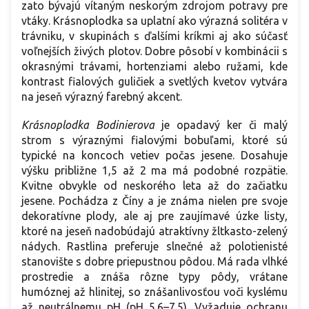
zato bývajú vítaným neskorým zdrojom potravy pre
vtáky. Krásnoplodka sa uplatní ako výrazná solitéra v
trávniku, v skupinách s ďalšími kríkmi aj ako súčasť
voľnejších živých plotov. Dobre pôsobí v kombinácii s
okrasnými trávami, hortenziami alebo ružami, kde
kontrast fialových guličiek a svetlých kvetov vytvára
na jeseň výrazný farebný akcent.
Krásnoplodka Bodinierova
je opadavý ker či malý
strom s výraznými fialovými bobuľami, ktoré sú
typické na koncoch vetiev počas jesene. Dosahuje
výšku približne 1,5 až 2 ma má podobné rozpätie.
Kvitne obvykle od neskorého leta až do začiatku
jesene. Pochádza z Číny a je známa nielen pre svoje
dekoratívne plody, ale aj pre zaujímavé úzke listy,
ktoré na jeseň nadobúdajú atraktívny žltkasto-zelený
nádych. Rastlina preferuje slnečné až polotienisté
stanovište s dobre priepustnou pôdou. Má rada vlhké
prostredie a znáša rôzne typy pôdy, vrátane
humóznej až hlinitej, so znášanlivosťou voči kyslému
až neutrálnemu pH (pH 5.6–7.5). Vyžaduje ochranu