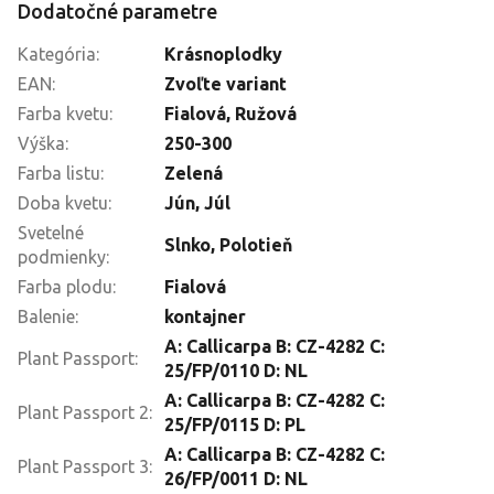
Dodatočné parametre
Kategória
:
Krásnoplodky
EAN
:
Zvoľte variant
Farba kvetu
:
Fialová
,
Ružová
Výška
:
250-300
Farba listu
:
Zelená
Doba kvetu
:
Jún
,
Júl
Svetelné
Slnko
,
Polotieň
podmienky
:
Farba plodu
:
Fialová
Balenie
:
kontajner
A: Callicarpa B: CZ-4282 C:
Plant Passport
:
25/FP/0110 D: NL
A: Callicarpa B: CZ-4282 C:
Plant Passport 2
:
25/FP/0115 D: PL
A: Callicarpa B: CZ-4282 C:
Plant Passport 3
:
26/FP/0011 D: NL