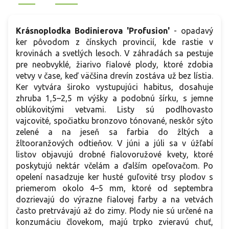
Krásnoplodka Bodinierova 'Profusion'
- opadavý
ker pôvodom z čínskych provincií, kde rastie v
krovinách a svetlých lesoch. V záhradách sa pestuje
pre neobvyklé, žiarivo fialové plody, ktoré zdobia
vetvy v čase, keď väčšina drevín zostáva už bez lístia.
Ker vytvára široko vystupujúci habitus, dosahuje
zhruba 1,5–2,5 m výšky a podobnú šírku, s jemne
oblúkovitými vetvami. Listy sú podlhovasto
vajcovité, spočiatku bronzovo tónované, neskôr sýto
zelené a na jeseň sa farbia do žltých a
žltooranžových odtieňov. V júni a júli sa v úžľabí
listov objavujú drobné fialovoružové kvety, ktoré
poskytujú nektár včelám a ďalším opeľovačom. Po
opelení nasadzuje ker husté guľovité trsy plodov s
priemerom okolo 4–5 mm, ktoré od septembra
dozrievajú do výrazne fialovej farby a na vetvách
často pretrvávajú až do zimy. Plody nie sú určené na
konzumáciu človekom, majú trpko zvieravú chuť,