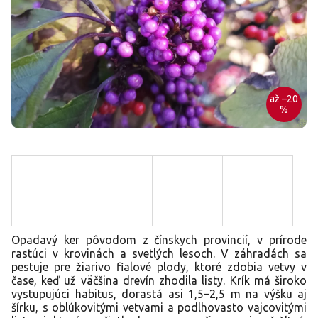
až –20
%
Opadavý ker pôvodom z čínskych provincií, v prírode
rastúci v krovinách a svetlých lesoch. V záhradách sa
pestuje pre žiarivo fialové plody, ktoré zdobia vetvy v
čase, keď už väčšina drevín zhodila listy. Krík má široko
vystupujúci habitus, dorastá asi 1,5–2,5 m na výšku aj
šírku, s oblúkovitými vetvami a podlhovasto vajcovitými