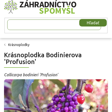
Prejsť
na
obsah
Hľadať
Krásnoplodky
Krásnoplodka Bodinierova
'Profusion'
Callicarpa bodinieri 'Profusion'