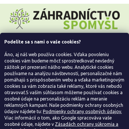
Z
á
p
ä
t
i
Podelíte sa s nami o vaše cookies?
e
Všetko o nákupe
Áno, aj náš web používa cookies. Vďaka povoleniu
Informácie pre Vás
cookies vám budeme môcť sprostredkovať nevšedný
zážitok pri prezeraní nášho webu. Analytické cookies
používame na analýzu návštevnosti, personalizačné nám
Kontaktujte nás
pomáhajú s prispôsobením webu a vďaka marketingovým
cookies sa vám zobrazia také reklamy, ktoré vás nebudú
otravovať.S vaším súhlasom môžeme používať cookies a
osobné údaje na personalizáciu reklám a meranie
reklamných kampaní. Naše podmienky ochrany osobných
údajov nájdete tu:
Podmienky ochrany osobných údajov.
Viac informácií o tom, ako Google spracováva vaše
osobné údaje, nájdete v
Zásadách ochrany súkromia a