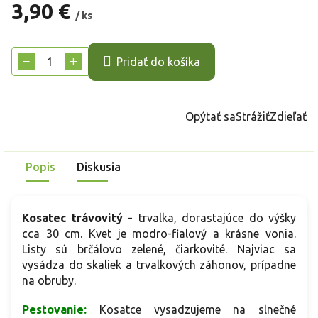
3,90 €
/ ks
Jednotková
cena:
−
+
Pridať do košíka
Opýtať sa
Strážiť
Zdieľať
Popis
Diskusia
Kosatec trávovitý -
trvalka, dorastajúce do výšky
cca 30 cm. Kvet je modro-fialový a krásne vonia.
Listy sú brčálovo zelené, čiarkovité. Najviac sa
vysádza do skaliek a trvalkových záhonov, prípadne
na obruby.
Pestovanie:
Kosatce v
y
sadzujeme na slnečné