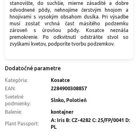
stanovište, do suchšie, mierne zásadité a dobre
odvodnené pôdy, nehnojíme čerstvým hnojom a
hnojivami s vysokým obsahom dusíka. Pri výsadbe
musí zostať vrchná časť mäsitého podzemku
zároveň s úrovňou pôdy. Kosatce neznáša
premokrenie. Po odkvitnutí odstráňte stvol so
zvyškami kvetov, podporíte tvorbu podzemkov.
Dodatočné parametre
Kategória
:
Kosatce
EAN
:
2284900308857
Svetelné
Slnko
,
Polotieň
podmienky
:
Balenie
:
kontajner
A: Iris B: CZ-4282 C: 25/FP/0041 D:
Plant Passport
:
PL