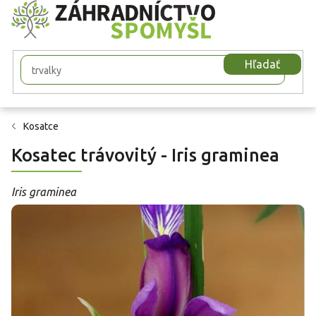
Prejsť
na
obsah
Hľadať
Kosatce
Kosatec trávovitý - Iris graminea
Iris graminea