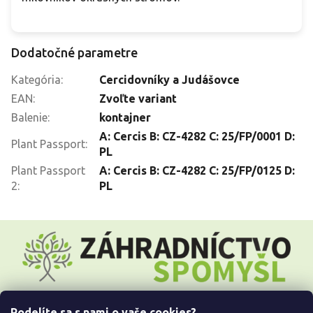
Dodatočné parametre
Kategória
:
Cercidovníky a Judášovce
EAN
:
Zvoľte variant
Balenie
:
kontajner
A: Cercis B: CZ-4282 C: 25/FP/0001 D:
Plant Passport
:
PL
Plant Passport
A: Cercis B: CZ-4282 C: 25/FP/0125 D:
2
:
PL
Z
á
p
ä
t
i
Podelíte sa s nami o vaše cookies?