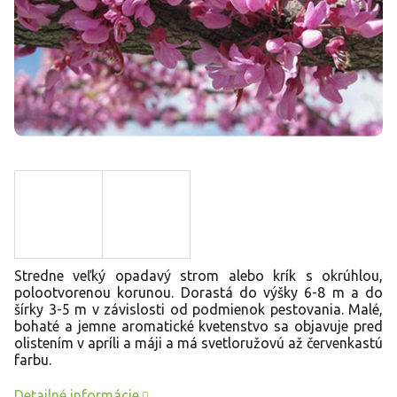
Stredne veľký opadavý strom alebo krík s okrúhlou,
polootvorenou korunou. Dorastá do výšky 6-8 m a do
šírky 3-5 m v závislosti od podmienok pestovania. Malé,
bohaté a jemne aromatické kvetenstvo sa objavuje pred
olistením v apríli a máji a má svetloružovú až červenkastú
farbu.
Detailné informácie