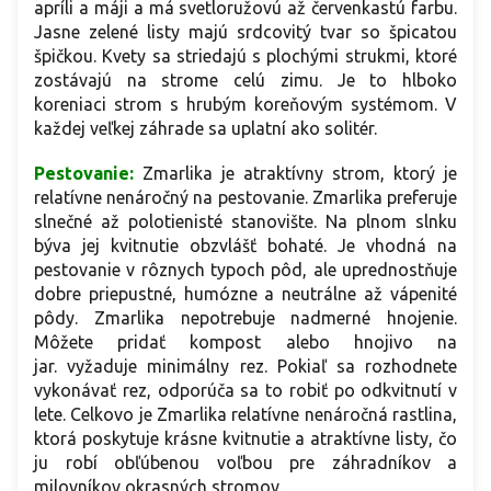
apríli a máji a má svetloružovú až červenkastú farbu.
Jasne zelené listy majú srdcovitý tvar so špicatou
špičkou. Kvety sa striedajú s plochými strukmi, ktoré
zostávajú na strome celú zimu. Je to hlboko
koreniaci strom s hrubým koreňovým systémom. V
každej veľkej záhrade sa uplatní ako solitér.
Pestovanie:
Zmarlika je atraktívny strom, ktorý je
relatívne nenáročný na pestovanie. Zmarlika preferuje
slnečné až polotienisté stanovište. Na plnom slnku
býva jej kvitnutie obzvlášť bohaté. Je vhodná na
pestovanie v rôznych typoch pôd, ale uprednostňuje
dobre priepustné, humózne a neutrálne až vápenité
pôdy. Zmarlika nepotrebuje nadmerné hnojenie.
Môžete pridať kompost alebo hnojivo na
jar. vyžaduje minimálny rez. Pokiaľ sa rozhodnete
vykonávať rez, odporúča sa to robiť po odkvitnutí v
lete. Celkovo je Zmarlika relatívne nenáročná rastlina,
ktorá poskytuje krásne kvitnutie a atraktívne listy, čo
ju robí obľúbenou voľbou pre záhradníkov a
milovníkov okrasných stromov.