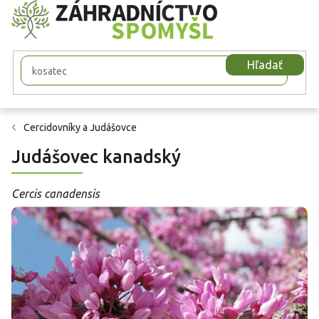
Prejsť
na
obsah
Hľadať
Cercidovníky a Judášovce
Judášovec kanadský
Cercis canadensis