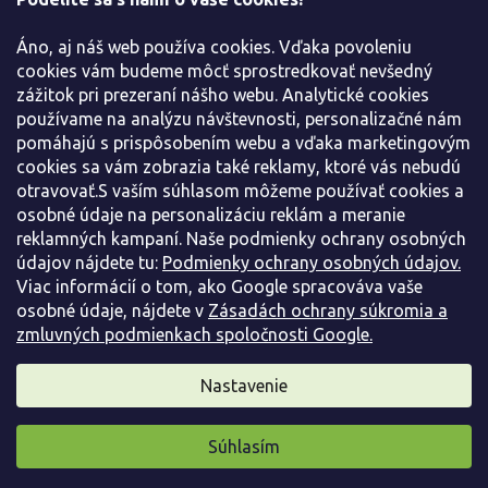
e
Všetko o nákupe
Áno, aj náš web používa cookies. Vďaka povoleniu
Informácie pre Vás
cookies vám budeme môcť sprostredkovať nevšedný
zážitok pri prezeraní nášho webu. Analytické cookies
používame na analýzu návštevnosti, personalizačné nám
Kontaktujte nás
pomáhajú s prispôsobením webu a vďaka marketingovým
cookies sa vám zobrazia také reklamy, ktoré vás nebudú
otravovať.S vaším súhlasom môžeme používať cookies a
osobné údaje na personalizáciu reklám a meranie
reklamných kampaní. Naše podmienky ochrany osobných
údajov nájdete tu:
Podmienky ochrany osobných údajov.
Viac informácií o tom, ako Google spracováva vaše
osobné údaje, nájdete v
Zásadách ochrany súkromia a
zmluvných podmienkach spoločnosti Google.
Vytvoril Shoptet
Nastavenie
Copyright 2026
Záhradníctvo Spomyšl
. Všetky práva
Súhlasím
vyhradené.
Pripravili sme pre vás darček