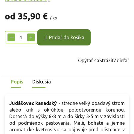
od
35,90 €
/ ks
Jednotková
cena:
−
+
Pridať do košíka
Opýtať sa
Strážiť
Zdieľať
Popis
Diskusia
Judášovec kanadský
-
stredne veľký opadavý strom
alebo krík s okrúhlou, polootvorenou korunou.
Dorastá do výšky 6-8 m a do šírky 3-5 m v závislosti
od podmienok pestovania. Malé, bohaté a jemne
aromatické kvetenstvo sa objavuje pred olistením v