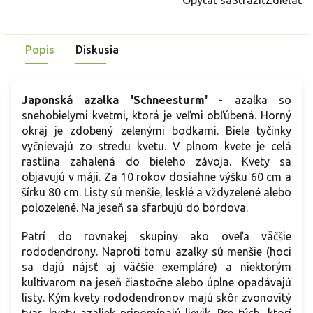
Popis
Diskusia
Japonská azalka 'Schneesturm'
- azalka so
snehobielymi kvetmi, ktorá je veľmi obľúbená. Horný
okraj je zdobený zelenými bodkami. Biele tyčinky
vyčnievajú zo stredu kvetu. V plnom kvete je celá
rastlina zahalená do bieleho závoja. Kvety sa
objavujú v máji. Za 10 rokov dosiahne výšku 60 cm a
šírku 80 cm. Listy sú menšie, lesklé a vždyzelené alebo
polozelené. Na jeseň sa sfarbujú do bordova.
Patrí do rovnakej skupiny ako oveľa väčšie
rododendrony. Naproti tomu azalky sú menšie (hoci
sa dajú nájsť aj väčšie exempláre) a niektorým
kultivarom na jeseň čiastočne alebo úplne opadávajú
listy. Kým kvety rododendronov majú skôr zvonovitý
tvar, kvety azaliek pripomínajú lievik. Pre tých, ktorí