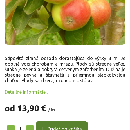
Stĺpovitá zimná odroda dorastajúca do výšky 3 m. Je
odolná voči chorobám a mrazu. Plody sú stredne veľké,
šupka je zelená a pokrytá červeným zafarbením. Dužina je
stredne pevná a šťavnatá s príjemnou sladkokyslou
chuťou. Plody sa zbierajú koncom októbra.
Detailné informácie
od
13,90 €
/ ks
Jednotková
cena:
−
+
Pridať do košíka