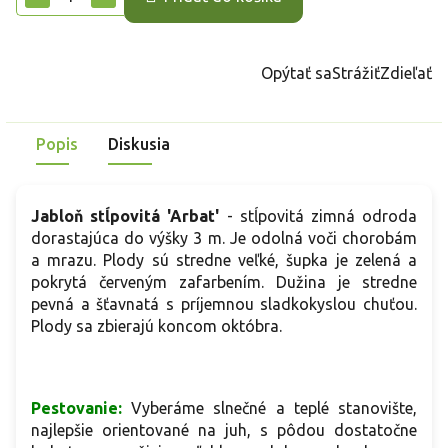
Opýtať sa
Strážiť
Zdieľať
Popis
Diskusia
Jabloň stĺpovitá 'Arbat'
- stĺpovitá zimná odroda
dorastajúca do výšky 3 m. Je odolná voči chorobám
a mrazu. Plody sú stredne veľké, šupka je zelená a
pokrytá červeným zafarbením. Dužina je stredne
pevná a šťavnatá s príjemnou sladkokyslou chuťou.
Plody sa zbierajú koncom októbra.
Pestovanie:
Vyberáme slnečné a teplé stanovište,
najlepšie orientované na juh, s pôdou dostatočne