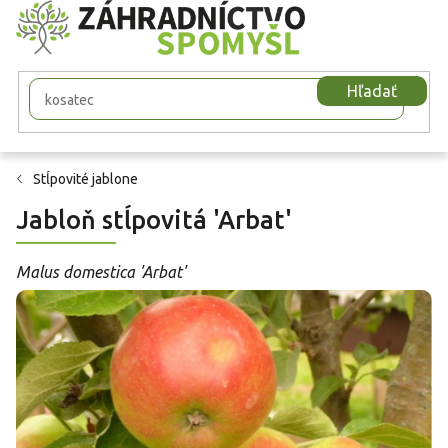
Prejsť
na
obsah
Hľadať
Stĺpovité jablone
Jabloň stĺpovitá 'Arbat'
Malus domestica 'Arbat'