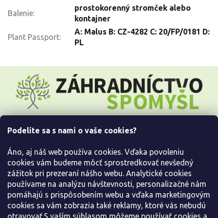
prostokorenný stromček alebo
Balenie
:
kontajner
A: Malus B: CZ-4282 C: 20/FP/0181 D:
Plant Passport
:
PL
Z
á
p
ä
t
i
Podelíte sa s nami o vaše cookies?
e
Všetko o nákupe
Áno, aj náš web používa cookies. Vďaka povoleniu
Informácie pre Vás
cookies vám budeme môcť sprostredkovať nevšedný
zážitok pri prezeraní nášho webu. Analytické cookies
používame na analýzu návštevnosti, personalizačné nám
Kontaktujte nás
pomáhajú s prispôsobením webu a vďaka marketingovým
cookies sa vám zobrazia také reklamy, ktoré vás nebudú
otravovať.S vaším súhlasom môžeme používať cookies a