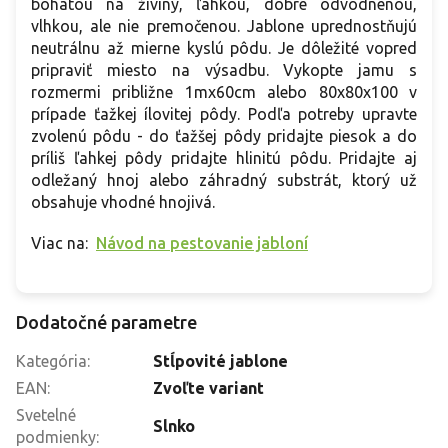
bohatou na živiny, ľahkou, dobre odvodnenou,
vlhkou, ale nie premočenou. Jablone uprednostňujú
neutrálnu až mierne kyslú pôdu. Je dôležité vopred
pripraviť miesto na výsadbu. Vykopte jamu s
rozmermi približne 1mx60cm alebo 80x80x100 v
prípade ťažkej ílovitej pôdy. Podľa potreby upravte
zvolenú pôdu - do ťažšej pôdy pridajte piesok a do
príliš ľahkej pôdy pridajte hlinitú pôdu. Pridajte aj
odležaný hnoj alebo záhradný substrát, ktorý už
obsahuje vhodné hnojivá.
Viac na:
Návod na pestovanie jabloní
Dodatočné parametre
Kategória
:
Stĺpovité jablone
EAN
:
Zvoľte variant
Svetelné
Slnko
podmienky
: