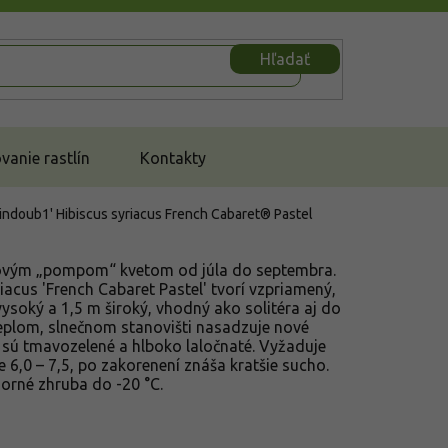
Hľadať
anie rastlín
Kontakty
Mindoub1'
Hibiscus syriacus French Cabaret® Pastel
užovým „pompom“ kvetom od júla do septembra.
iacus 'French Cabaret Pastel' tvorí vzpriamený,
vysoký a 1,5 m široký, vhodný ako solitéra aj do
teplom, slnečnom stanovišti nasadzuje nové
ty sú tmavozelené a hlboko laločnaté. Vyžaduje
e 6,0 – 7,5, po zakorenení znáša kratšie sucho.
orné zhruba do -20 °C.