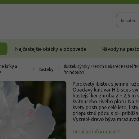
Najčastejšie otázky a odpovede
Návody na pestov
é kríky a
Ibištek sýrsky French Cabaret Pastel '
Ibišteky
y
'Mindoub1'
Plnokvetý ibištek s jemne r
Opadavý kultivar Hibiscus syr
hustejší ker zhruba 2 – 2,5 m 
kvitnúceho živého plotu. Na 
kvety postupne celé leto, lis
priepustnú pôdu s pH približn
Vyzreté drevo býva mrazuvzd
Detailné informácie