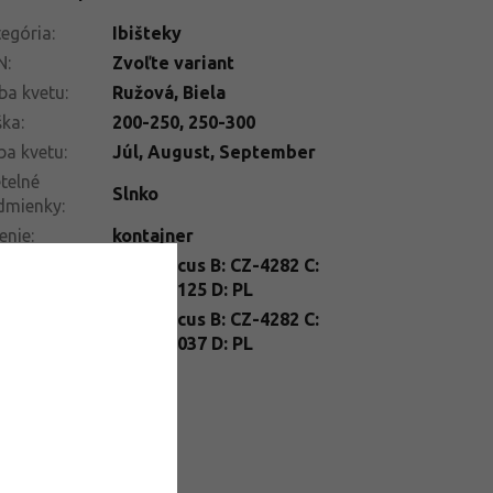
egória
:
Ibišteky
N
:
Zvoľte variant
ba kvetu
:
Ružová
,
Biela
ška
:
200-250
,
250-300
ba kvetu
:
Júl
,
August
,
September
telné
Slnko
dmienky
:
enie
:
kontajner
nt
A: Hibiscus B: CZ-4282 C:
ssport
:
25/FP/0125 D: PL
nt Passport
A: Hibiscus B: CZ-4282 C:
26/FP/0037 D: PL