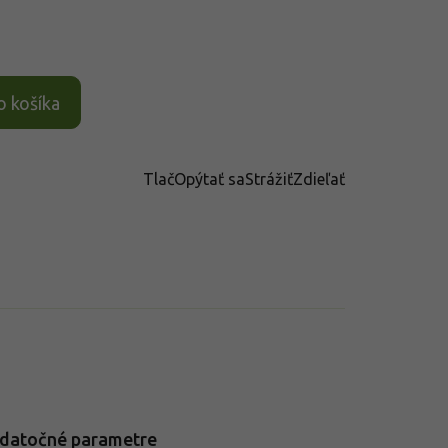
o košíka
Tlač
Opýtať sa
Strážiť
Zdieľať
datočné parametre