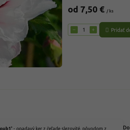
od
7,50 €
/ ks
Jednotková
cena:
−
+
Pridať d
Do
doub1'
- opadavý ker z čeľade slezovité, pôvodom z