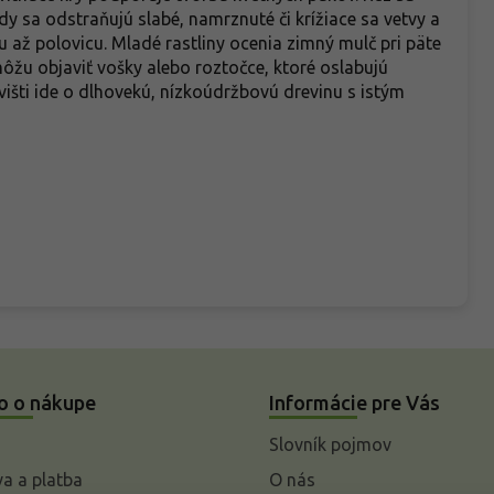
y sa odstraňujú slabé, namrznuté či krížiace sa vetvy a
 až polovicu. Mladé rastliny ocenia zimný mulč pri päte
môžu objaviť vošky alebo roztočce, ktoré oslabujú
šti ide o dlhovekú, nízkoúdržbovú drevinu s istým
o o nákupe
Informácie pre Vás
Slovník pojmov
a a platba
O nás