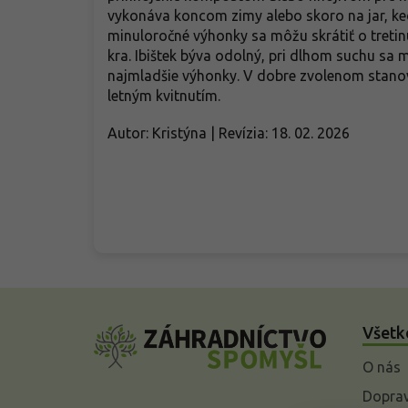
vykonáva koncom zimy alebo skoro na jar, ked
minuloročné výhonky sa môžu skrátiť o tretinu
kra. Ibištek býva odolný, pri dlhom suchu sa 
najmladšie výhonky. V dobre zvolenom stanovi
letným kvitnutím.
Autor: Kristýna | Revízia: 18. 02. 2026
Z
á
Všetk
p
ä
O nás
t
i
Doprav