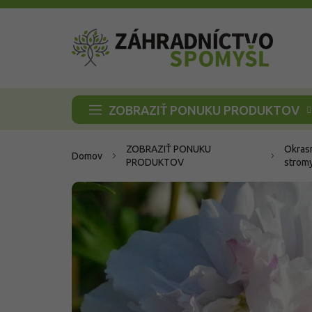
Prejsť
na
obsah
ZOBRAZIŤ PONUKU PRODUKTOV
ZOBRAZIŤ PONUKU
Okrasn
Domov
PRODUKTOV
strom