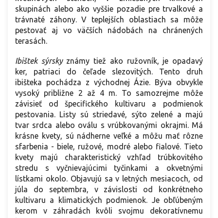
skupinách alebo ako vyššie pozadie pre trvalkové a
trávnaté záhony. V teplejších oblastiach sa môže
pestovať aj vo väčších nádobách na chránených
terasách.
Ibištek sýrsky
známy tiež ako ružovník, je opadavý
ker, patriaci do čeľade slezovitých. Tento druh
ibišteka pochádza z východnej Ázie. Býva obvykle
vysoký približne 2 až 4 m. To samozrejme môže
závisieť od špecifického kultivaru a podmienok
pestovania. Listy sú striedavé, sýto zelené a majú
tvar srdca alebo oválu s vrúbkovanými okrajmi. Má
krásne kvety, sú nádherne veľké a môžu mať rôzne
sfarbenia - biele, ružové, modré alebo fialové. Tieto
kvety majú charakteristický vzhľad trúbkovitého
stredu s vyčnievajúcimi tyčinkami a okvetnými
lístkami okolo. Objavujú sa v letných mesiacoch, od
júla do septembra, v závislosti od konkrétneho
kultivaru a klimatických podmienok. Je obľúbeným
kerom v záhradách kvôli svojmu dekoratívnemu