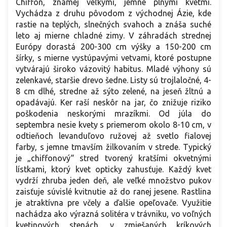
Chiffon, známej veľkými, jemne plnými kvetmi.
Vychádza z druhu pôvodom z východnej Ázie, kde
rastie na teplých, slnečných svahoch a znáša suché
leto aj mierne chladné zimy. V záhradách strednej
Európy dorastá 200-300 cm výšky a 150-200 cm
šírky, s mierne vystúpavými vetvami, ktoré postupne
vytvárajú široko vázovitý habitus. Mladé výhony sú
zelenkavé, staršie drevo šedne. Listy sú trojlaločné, 4-
8 cm dlhé, stredne až sýto zelené, na jeseň žltnú a
opadávajú. Ker raší neskôr na jar, čo znižuje riziko
poškodenia neskorými mrazíkmi. Od júla do
septembra nesie kvety s priemerom okolo 8-10 cm, v
odtieňoch levanduľovo ružovej až svetlo fialovej
farby, s jemne tmavším žilkovaním v strede. Typický
je „chiffonový“ stred tvorený kratšími okvetnými
lístkami, ktorý kvet opticky zahusťuje. Každý kvet
vydrží zhruba jeden deň, ale veľké množstvo pukov
zaisťuje súvislé kvitnutie až do ranej jesene. Rastlina
je atraktívna pre včely a ďalšie opeľovače. Využitie
nachádza ako výrazná solitéra v trávniku, vo voľných
kvetinových stenách, v zmiešaných kríkových