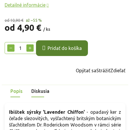
Detailné informácie
od 10,90 €
až –55 %
od
4,90 €
/ ks
Jednotková
cena:
−
+
Pridať do košíka
Opýtať sa
Strážiť
Zdieľať
Popis
Diskusia
Ibištek sýrsky 'Lavender Chiffon'
- opadavý ker z
čeľade slezovitých, vyšľachtený britským botanickým
šľachtiteľom Dr. Roderickom Woodsom v rámci série