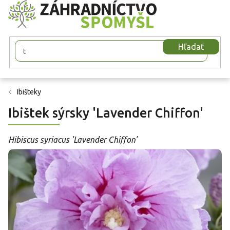
Prejsť
na
obsah
Hľadať
Ibišteky
Ibištek sýrsky 'Lavender Chiffon'
Hibiscus syriacus 'Lavender Chiffon'