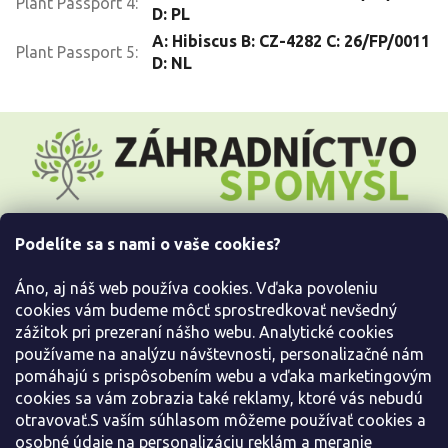
Plant Passport 4
:
D: PL
A: Hibiscus B: CZ-4282 C: 26/FP/0011
Plant Passport 5
:
D: NL
Z
á
p
ä
t
i
Podelíte sa s nami o vaše cookies?
e
Všetko o nákupe
Áno, aj náš web používa cookies. Vďaka povoleniu
Informácie pre Vás
cookies vám budeme môcť sprostredkovať nevšedný
zážitok pri prezeraní nášho webu. Analytické cookies
používame na analýzu návštevnosti, personalizačné nám
Kontaktujte nás
pomáhajú s prispôsobením webu a vďaka marketingovým
cookies sa vám zobrazia také reklamy, ktoré vás nebudú
otravovať.S vaším súhlasom môžeme používať cookies a
osobné údaje na personalizáciu reklám a meranie