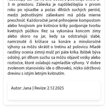
3 m priestoru. Zálievka je najdôležitejšia v prvom
roku po výsadbe a počas dlhších suchých periód,
medzi jednotlivými zálievkami má pôda mierne
preschnúť. Každoročné jarné prihnojenie kompostom
alebo hnojivom pre kvitnúce kríky podporuje tvorbu
kvetných púčikov. Rez sa vykonáva koncom zimy
alebo skoro na jar, kedy sa odstraňujú slabé,
namrznuté či krížiace sa konáre a minuloročné
výhony sa môžu skrátiť o tretinu až polovicu. Mladé
rastliny ocenia zimný mulč pri päte kríka. Ibištek býva
odolný, pri dlhom suchu sa môžu objaviť vošky alebo
roztočce, ktoré oslabujú najmladšie výhony. V dobre
zvolenom stanovisku ide o dlhovekú, nízko údržbovú
drevinu s istým letným kvitnutím.
Autor: Jana | Revize: 2.12.2025