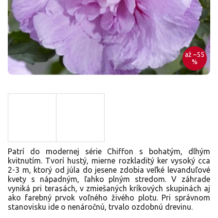
až –55
%
Patrí do modernej série Chiffon s bohatým, dlhým
kvitnutím. Tvorí hustý, mierne rozkladitý ker vysoký cca
2-3 m, ktorý od júla do jesene zdobia veľké levanduľové
kvety s nápadným, ľahko plným stredom. V záhrade
vyniká pri terasách, v zmiešaných kríkových skupinách aj
ako farebný prvok voľného živého plotu. Pri správnom
stanovisku ide o nenáročnú, trvalo ozdobnú drevinu.