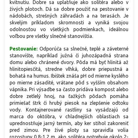
kvitnutiu. Dobre sa uplatňuje ako solitéra alebo v
živých plotoch. Dá sa dobre použiť na pestovanie v
nádobách, strešných záhradách a na terasách. Je
skvelým príkladom skromnosti a vyniká svojou
odolnosťou vo všetkých podmienkach, ideálnou
voľbou pre všetky slnečné stanovištia.
Pestovanie:
Odporúča sa slnečné, teplé a záveterné
stanovište, napríklad južná či juhozápadná strana
domu alebo chránené dvory. Pôda má byť hlinitá až
hlinitopiesčitá, stredne vlhká, dobre priepustná a
bohatá na humus. Ibištek znáša pH od mierne kyslého
po mierne zásadité, vrátane pôd s vyšším obsahom
vápnika. Pri výsadbe sa často pridáva kompost alebo
dobre zetlelý hnoj, na ťažkých pôdach pomáha
primiešať štrk či hrubý piesok na zlepšenie odtoku
vody. Kontajnerované rastliny sa vysádzajú od
marca do októbra, v chladnejších oblastiach sa
uprednostňuje jarný termín, aby ker stihol zakoreniť
pred zimou. Pre živé ploty sa spravidla volia
rozostupy 0,8-1,2 m, ako solitéra potrebuje okolo 2-