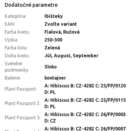
Dodatočné parametre
Kategória
:
Ibišteky
EAN
:
Zvoľte variant
Farba kvetu
:
Fialová
,
Ružová
Výška
:
250-300
Farba listu
:
Zelená
Doba kvetu
:
Júl
,
August
,
September
Svetelné
Slnko
podmienky
:
Balenie
:
kontajner
A: Hibiscus B: CZ-4282 C: 25/FP/0120
Plant Passport
:
D: PL
A: Hibiscus B: CZ-4282 C: 25/FP/0115
Plant Passport 2
:
D: PL
A: Hibiscus B: CZ-4282 C: 26/FP/0003
Plant Passport 3
:
D: CZ
A: Hibiscus B: CZ-4282 C: 26/FP/0007