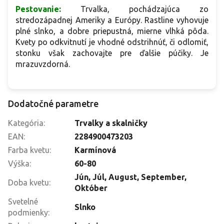
Pestovanie:
Trvalka, pochádzajúca zo
stredozápadnej Ameriky a Európy. Rastline vyhovuje
plné slnko, a dobre priepustná, mierne vlhká pôda.
Kvety po odkvitnutí je vhodné odstrihnúť, či odlomiť,
stonku však zachovajte pre ďalšie púčiky. Je
mrazuvzdorná.
Dodatočné parametre
Kategória
:
Trvalky a skalničky
EAN
:
2284900473203
Farba kvetu
:
Karmínová
Výška
:
60-80
Jún
,
Júl
,
August
,
September
,
Doba kvetu
:
Október
Svetelné
Slnko
podmienky
: