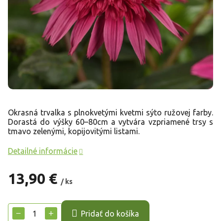
Okrasná trvalka s plnokvetými kvetmi sýto ružovej farby.
Dorastá do výšky 60–80cm a vytvára vzpriamené trsy s
tmavo zelenými, kopijovitými listami.
Detailné informácie
13,90 €
/ ks
Jednotková
cena:
−
+
Pridať do košíka