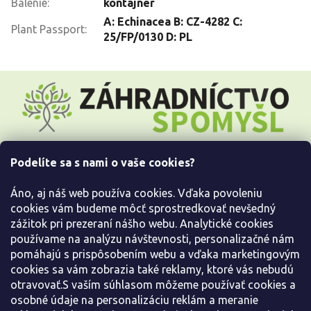
Balenie
:
kontajner
A: Echinacea B: CZ-4282 C:
Plant Passport
:
25/FP/0130 D: PL
Z
á
p
ä
t
i
Podelíte sa s nami o vaše cookies?
e
Všetko o nákupe
Áno, aj náš web používa cookies. Vďaka povoleniu
Informácie pre Vás
cookies vám budeme môcť sprostredkovať nevšedný
zážitok pri prezeraní nášho webu. Analytické cookies
používame na analýzu návštevnosti, personalizačné nám
Kontaktujte nás
pomáhajú s prispôsobením webu a vďaka marketingovým
cookies sa vám zobrazia také reklamy, ktoré vás nebudú
otravovať.S vaším súhlasom môžeme používať cookies a
osobné údaje na personalizáciu reklám a meranie