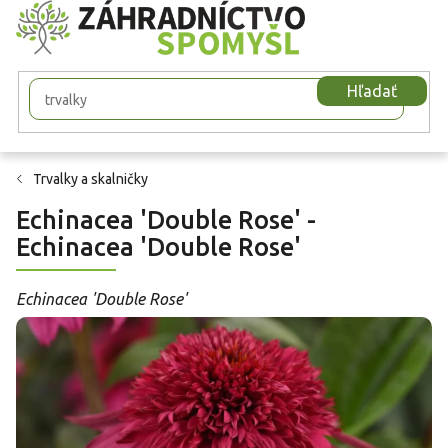
Prejsť
na
obsah
Hľadať
Trvalky a skalničky
Echinacea 'Double Rose' -
Echinacea 'Double Rose'
Echinacea 'Double Rose'