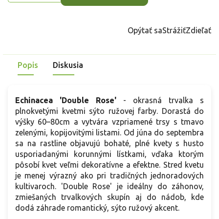
Opýtať sa
Strážiť
Zdieľať
Popis
Diskusia
Echinacea 'Double Rose'
- okrasná trvalka s
plnokvetými kvetmi sýto ružovej farby. Dorastá do
výšky 60–80cm a vytvára vzpriamené trsy s tmavo
zelenými, kopijovitými listami. Od júna do septembra
sa na rastline objavujú bohaté, plné kvety s husto
usporiadanými korunnými lístkami, vďaka ktorým
pôsobí kvet veľmi dekoratívne a efektne. Stred kvetu
je menej výrazný ako pri tradičných jednoradových
kultivaroch. 'Double Rose' je ideálny do záhonov,
zmiešaných trvalkových skupín aj do nádob, kde
dodá záhrade romantický, sýto ružový akcent.