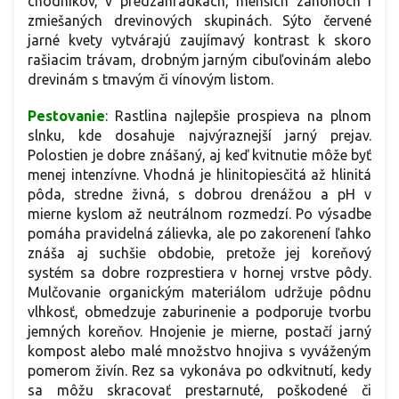
chodníkov, v predzáhradkách, menších záhonoch i
zmiešaných drevinových skupinách. Sýto červené
jarné kvety vytvárajú zaujímavý kontrast k skoro
rašiacim trávam, drobným jarným cibuľovinám alebo
drevinám s tmavým či vínovým listom.
Pestovanie
: Rastlina najlepšie prospieva na plnom
slnku, kde dosahuje najvýraznejší jarný prejav.
Polostien je dobre znášaný, aj keď kvitnutie môže byť
menej intenzívne. Vhodná je hlinitopiesčitá až hlinitá
pôda, stredne živná, s dobrou drenážou a pH v
mierne kyslom až neutrálnom rozmedzí. Po výsadbe
pomáha pravidelná zálievka, ale po zakorenení ľahko
znáša aj suchšie obdobie, pretože jej koreňový
systém sa dobre rozprestiera v hornej vrstve pôdy.
Mulčovanie organickým materiálom udržuje pôdnu
vlhkosť, obmedzuje zaburinenie a podporuje tvorbu
jemných koreňov. Hnojenie je mierne, postačí jarný
kompost alebo malé množstvo hnojiva s vyváženým
pomerom živín. Rez sa vykonáva po odkvitnutí, kedy
sa môžu skracovať prestarnuté, poškodené či