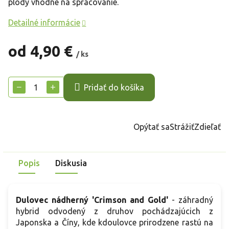
plody vhodné na spracovanie.
Detailné informácie
od
4,90 €
/ ks
Jednotková
cena:
−
+
Pridať do košíka
Opýtať sa
Strážiť
Zdieľať
Popis
Diskusia
Dulovec nádherný 'Crimson and Gold'
- záhradný
hybrid odvodený z druhov pochádzajúcich z
Japonska a Číny, kde kdoulovce prirodzene rastú na