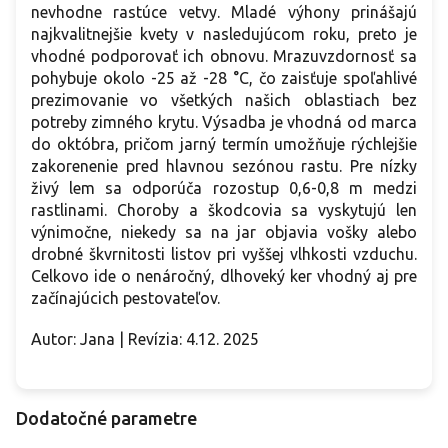
nevhodne rastúce vetvy. Mladé výhony prinášajú
najkvalitnejšie kvety v nasledujúcom roku, preto je
vhodné podporovať ich obnovu. Mrazuvzdornosť sa
pohybuje okolo -25 až -28 °C, čo zaisťuje spoľahlivé
prezimovanie vo všetkých našich oblastiach bez
potreby zimného krytu. Výsadba je vhodná od marca
do októbra, pričom jarný termín umožňuje rýchlejšie
zakorenenie pred hlavnou sezónou rastu. Pre nízky
živý lem sa odporúča rozostup 0,6-0,8 m medzi
rastlinami. Choroby a škodcovia sa vyskytujú len
výnimočne, niekedy sa na jar objavia vošky alebo
drobné škvrnitosti listov pri vyššej vlhkosti vzduchu.
Celkovo ide o nenáročný, dlhoveký ker vhodný aj pre
začínajúcich pestovateľov.
Autor: Jana | Revízia: 4.12. 2025
Dodatočné parametre