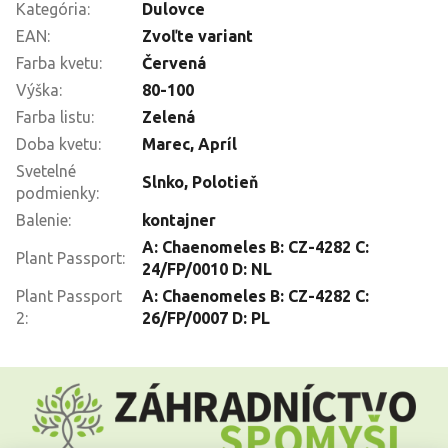
Kategória
:
Dulovce
EAN
:
Zvoľte variant
Farba kvetu
:
Červená
Výška
:
80-100
Farba listu
:
Zelená
Doba kvetu
:
Marec
,
Apríl
Svetelné
Slnko
,
Polotieň
podmienky
:
Balenie
:
kontajner
A: Chaenomeles B: CZ-4282 C:
Plant Passport
:
24/FP/0010 D: NL
Plant Passport
A: Chaenomeles B: CZ-4282 C:
2
:
26/FP/0007 D: PL
Z
á
p
ä