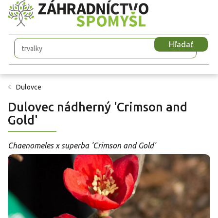
Prejsť
na
obsah
Hľadať
Dulovce
Dulovec nádherný 'Crimson and
Gold'
Chaenomeles x superba 'Crimson and Gold'