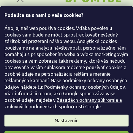
t
i
Podelíte sa s nami o vaše cookies?
e
Všetko o nákupe
Áno, aj náš web používa cookies. Vďaka povoleniu
Informácie pre Vás
cookies vám budeme môcť sprostredkovať nevšedný
zážitok pri prezeraní nášho webu. Analytické cookies
používame na analýzu návštevnosti, personalizačné nám
Kontaktujte nás
pomáhajú s prispôsobením webu a vďaka marketingovým
cookies sa vám zobrazia také reklamy, ktoré vás nebudú
otravovať.S vaším súhlasom môžeme používať cookies a
osobné údaje na personalizáciu reklám a meranie
reklamných kampaní. Naše podmienky ochrany osobných
údajov nájdete tu:
Podmienky ochrany osobných údajov.
Viac informácií o tom, ako Google spracováva vaše
osobné údaje, nájdete v
Zásadách ochrany súkromia a
zmluvných podmienkach spoločnosti Google.
Vytvoril Shoptet
Nastavenie