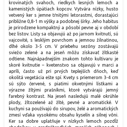
krovinatých svahoch, riedkych lesných lemoch a
kamenistých úpätiach kopcov. Vytvára nízky, husto
vetvený ker s jemne tŕnitými letorastmi, dorastajúci
približne 0,8-1 m výšky a podobnej šírky. Jeho habitus
je prirodzene kompaktný a pôsobí pevne aj v období
bez listov. Listy sa objavujú až po jarnom kvitnutí, sú
vajcovité, s lesklým povrchom a jemnou žilnatinou,
dlhé okolo 3-5 cm. V priebehu sezóny zostávajú
sviežo zelené a na jeseň môžu získavať žltkasté
odtiene. Najnápadnejším znakom tohto kultivaru je
skoré kvitnutie – kvetenstvo sa objavujú v marci a
apríli, často už pri prvých teplejších dňoch, keď
okolitá vegetácia ešte spí. Kvety s priemerom 3-4 cm
sú sýto červené, s piatimi okvetnými lístkami a
výrazne žltými prašníkmi, ktoré vytvárajú jemný
farebný kontrast. Na jeseň nasledujú malé okrúhle
plody, žltozelené až žlté, pevné a aromatické. V
kuchyni sa používajú do sirupov, želé a aromatických
zmesí vďaka vysokému obsahu kyselín a silnej vôni.
Ker sa dobre uplatňuje v nízkych lemoch pozdĺž