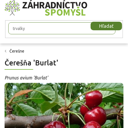
Prejsť
na
obsah
Hľadať
Čerešne
Čerešňa 'Burlat'
Prunus avium 'Burlat'