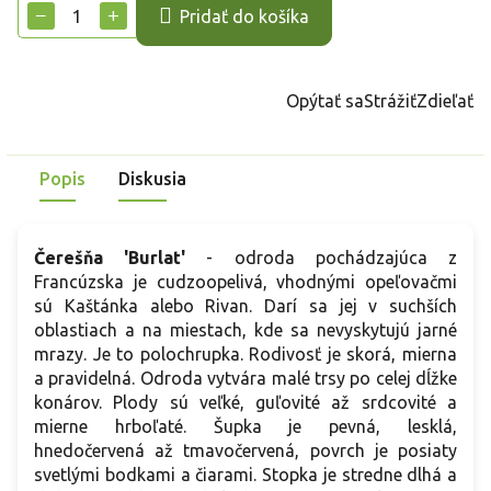
cena:
−
+
Pridať do košíka
Opýtať sa
Strážiť
Zdieľať
Popis
Diskusia
Čerešňa 'Burlat'
- odroda pochádzajúca z
Francúzska je cudzoopelivá, vhodnými opeľovačmi
sú Kaštánka alebo Rivan. Darí sa jej v suchších
oblastiach a na miestach, kde sa nevyskytujú jarné
mrazy. Je to polochrupka. Rodivosť je skorá, mierna
a pravidelná. Odroda vytvára malé trsy po celej dĺžke
konárov. Plody sú veľké, guľovité až srdcovité a
mierne hrboľaté. Šupka je pevná, lesklá,
hnedočervená až tmavočervená, povrch je posiaty
svetlými bodkami a čiarami. Stopka je stredne dlhá a