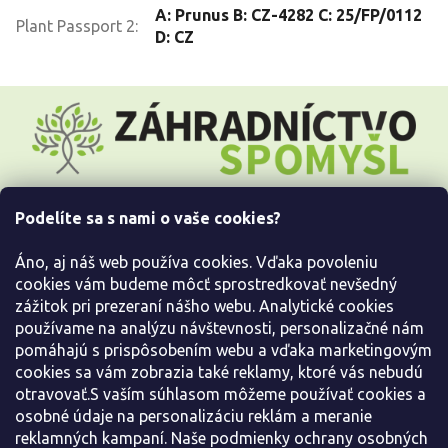
A: Prunus B: CZ-4282 C: 25/FP/0112
Plant Passport 2
:
D: CZ
Z
á
p
ä
t
i
Podelíte sa s nami o vaše cookies?
e
Všetko o nákupe
Áno, aj náš web používa cookies. Vďaka povoleniu
Informácie pre Vás
cookies vám budeme môcť sprostredkovať nevšedný
zážitok pri prezeraní nášho webu. Analytické cookies
používame na analýzu návštevnosti, personalizačné nám
Kontaktujte nás
pomáhajú s prispôsobením webu a vďaka marketingovým
cookies sa vám zobrazia také reklamy, ktoré vás nebudú
otravovať.S vaším súhlasom môžeme používať cookies a
osobné údaje na personalizáciu reklám a meranie
reklamných kampaní. Naše podmienky ochrany osobných