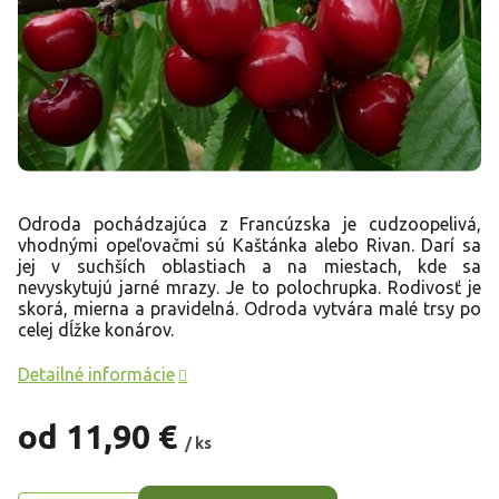
Odroda pochádzajúca z Francúzska je cudzoopelivá,
vhodnými opeľovačmi sú Kaštánka alebo Rivan. Darí sa
jej v suchších oblastiach a na miestach, kde sa
nevyskytujú jarné mrazy. Je to polochrupka. Rodivosť je
skorá, mierna a pravidelná. Odroda vytvára malé trsy po
celej dĺžke konárov.
Detailné informácie
od
11,90 €
/ ks
Jednotková