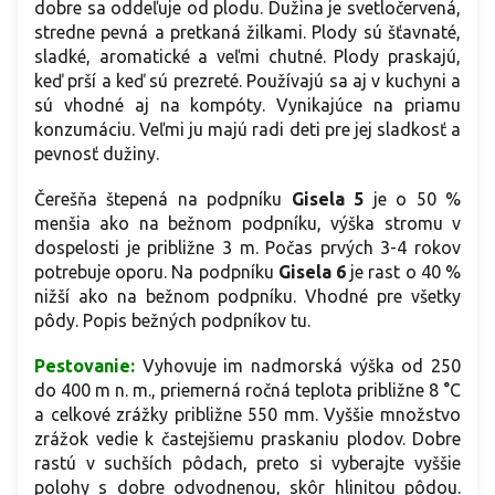
dobre sa oddeľuje od plodu. Dužina je svetločervená,
stredne pevná a pretkaná žilkami. Plody sú šťavnaté,
sladké, aromatické a veľmi chutné. Plody praskajú,
keď prší a keď sú prezreté. Používajú sa aj v kuchyni a
sú vhodné aj na kompóty. Vynikajúce na priamu
konzumáciu. Veľmi ju majú radi deti pre jej sladkosť a
pevnosť dužiny.
Čerešňa štepená na podpníku
Gisela 5
je o 50 %
menšia ako na bežnom podpníku, výška stromu v
dospelosti je približne 3 m. Počas prvých 3-4 rokov
potrebuje oporu. Na podpníku
Gisela 6
je rast o 40 %
nižší ako na bežnom podpníku. Vhodné pre všetky
pôdy. Popis bežných podpníkov tu.
Pestovanie:
Vyhovuje im nadmorská výška od 250
do 400 m n. m., priemerná ročná teplota približne 8 °C
a celkové zrážky približne 550 mm. Vyššie množstvo
zrážok vedie k častejšiemu praskaniu plodov. Dobre
rastú v suchších pôdach, preto si vyberajte vyššie
polohy s dobre odvodnenou, skôr hlinitou pôdou.