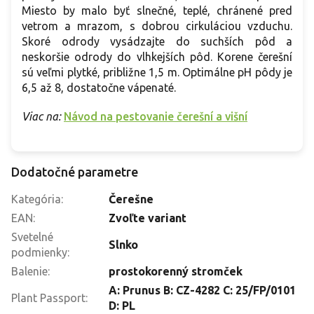
Miesto by malo byť slnečné, teplé, chránené pred
vetrom a mrazom, s dobrou cirkuláciou vzduchu.
Skoré odrody vysádzajte do suchších pôd a
neskoršie odrody do vlhkejších pôd. Korene čerešní
sú veľmi plytké, približne 1,5 m. Optimálne pH pôdy je
6,5 až 8, dostatočne vápenaté.
Viac na:
Návod na pestovanie čerešní a višní
Dodatočné parametre
Kategória
:
Čerešne
EAN
:
Zvoľte variant
Svetelné
Slnko
podmienky
:
Balenie
:
prostokorenný stromček
A: Prunus B: CZ-4282 C: 25/FP/0101
Plant Passport
:
D: PL