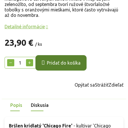
zelenožlto, od septembra tvorí ružové štvorlaločné
tobolky s oranžovými mieškami, ktoré často vytrvávajú
až do novembra.
Detailné informácie
23,90 €
/ ks
Jednotková
cena:
−
+
Pridať do košíka
Opýtať sa
Strážiť
Zdieľať
Popis
Diskusia
Bršlen krídlatý 'Chicago Fire'
- kultivar 'Chicago