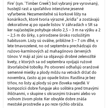
Fire' (syn. 'Timber Creek') bol vybraný pre vyrovnaný,
hustejší rast a spoľahlivo intenzívne jesenné
vyfarbenie. Nezameniteľné sú korkové lišty na
konárikoch, ktoré tvoria výrazné „krídla“ a zostávajú
dekoratívne aj po opade listov. V záhradách v SR sa
ker najčastejšie pohybuje okolo 2,5 – 3 m na výšku a 2
– 2,5 m do šírky, s prirodzene široko rozložitým
habitusom. Listy sú oválne, približne 3 – 7 cm dlhé, v
lete tmavozelené, no od septembra prechádzajú do
ružovo-karmínových až mahagónovo červených
tónov. V máji až júni sa objavujú drobné zelenožlté
kvety, z ktorých sa od septembra vyvíjajú ružové
štvorlaločné tobolky. Po otvorení odhaľujú oranžové
semenné miešky a plody môžu na vetvách držať do
novembra, často aj po opade listov. Rastlina je bez
tŕňov, no listy aj plody sú pre človeka nejedlé. V
kompozícii dobre funguje ako solitéra pred tmavými
ihličnanmi, v skupine s okrasnými trávami alebo vo
voľnom živom plote. Ker obvykle dobre znáša
mestské prostredie a po reze rýchlo obráža.