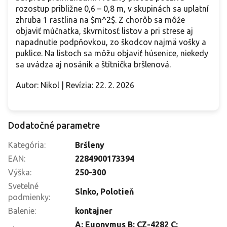
rozostup približne 0,6 – 0,8 m, v skupinách sa uplatní
zhruba 1 rastlina na $m^2$. Z chorôb sa môže
objaviť múčnatka, škvrnitosť listov a pri strese aj
napadnutie podpňovkou, zo škodcov najmä vošky a
puklice. Na listoch sa môžu objaviť húsenice, niekedy
sa uvádza aj nosánik a štítnička bršlenová.
Autor: Nikol | Revízia: 22. 2. 2026
Dodatočné parametre
Kategória
:
Bršleny
EAN
:
2284900173394
Výška
:
250-300
Svetelné
Slnko
,
Polotieň
podmienky
:
Balenie
:
kontajner
A: Euonymus B: CZ-4282 C: