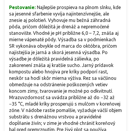
Pestovanie:
Najlepšie prospieva na plnom slnku, kde
sa jesenné sfarbenie vyvíja najintenzívnejšie, ale
znesie aj polotieň. Vyhovuje mu bežná záhradná
pôda, pričom dôležitá je drenáž a nepremočené
stanovište. Vhodné je pH približne 6,0 – 7,2, znáša aj
mierne vápenaté pôdy. Výsadba sa v podmienkach
SR vykonáva obvykle od marca do októbra, pričom
najistejšia je jarná a skorá jesenná výsadba. Po
výsadbe je dôležitá pravidelná zálievka, po
zakorenení znáša aj kratšie sucho. Jarný prídavok
kompostu alebo hnojiva pre kríky podporí rast,
neskôr sa hodí skôr mierna výživa. Rez sa väčšinou
obmedzuje na odstránenie poškozených vetiev
koncom zimy, tvarovanie je možné po odkvitnutí.
Mrazuvzdornosť sa uvádza približne až do −32 až
−35 °C, mladé kríky prosperujú s mulčom v koreňovej
zóne. V nádobe rastie pomalšie, vyžaduje väčší objem
substrátu s drenážnou vrstvou a pravidelné
dopĺňanie živín; v zime je vhodné chrániť koreňový
bal pred premrznutím. Pre živý plot sa používa