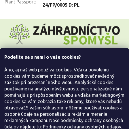
Plant Passport
:
24/FP/0005 D: PL
Z
á
p
ä
t
i
Podelíte sa s nami o vaše cookies?
e
Všetko o nákupe
Áno, aj náš web používa cookies. Vďaka povoleniu
Informácie pre Vás
cookies vám budeme môcť sprostredkovať nevšedný
zážitok pri prezeraní nášho webu. Analytické cookies
používame na analýzu návštevnosti, personalizačné nám
Kontaktujte nás
pomáhajú s prispôsobením webu a vďaka marketingovým
cookies sa vám zobrazia také reklamy, ktoré vás nebudú
otravovať.S vaším súhlasom môžeme používať cookies a
osobné údaje na personalizáciu reklám a meranie
reklamných kampaní. Naše podmienky ochrany osobných
údajov nájdete tu:
Podmienky ochrany osobných údajov.