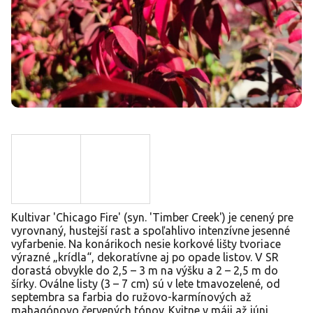
Kultivar 'Chicago Fire' (syn. 'Timber Creek') je cenený pre
vyrovnaný, hustejší rast a spoľahlivo intenzívne jesenné
vyfarbenie. Na konárikoch nesie korkové lišty tvoriace
výrazné „krídla“, dekoratívne aj po opade listov. V SR
dorastá obvykle do 2,5 – 3 m na výšku a 2 – 2,5 m do
šírky. Oválne listy (3 – 7 cm) sú v lete tmavozelené, od
septembra sa farbia do ružovo-karmínových až
mahagónovo červených tónov. Kvitne v máji až júni