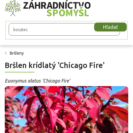
Prejsť
na
obsah
Hľadať
Bršleny
Bršlen krídlatý 'Chicago Fire'
Euonymus alatus 'Chicago Fire'