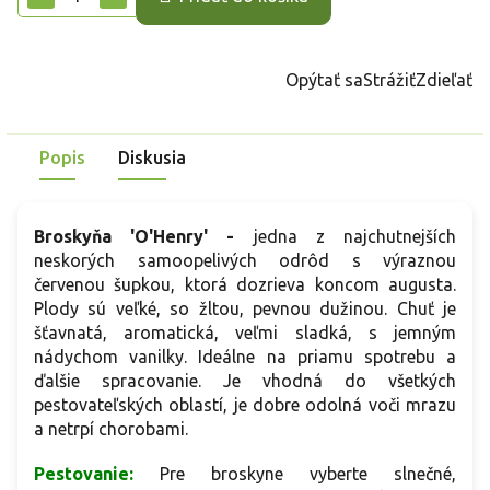
Opýtať sa
Strážiť
Zdieľať
Popis
Diskusia
Broskyňa 'O'Henry' -
jedna z najchutnejších
neskorých samoopelivých odrôd s výraznou
červenou šupkou, ktorá dozrieva koncom augusta.
Plody sú veľké, so žltou, pevnou dužinou. Chuť je
šťavnatá, aromatická, veľmi sladká, s jemným
nádychom vanilky. Ideálne na priamu spotrebu a
ďalšie spracovanie. Je vhodná do všetkých
pestovateľských oblastí, je dobre odolná voči mrazu
a netrpí chorobami.
Pestovanie:
Pre broskyne vyberte slnečné,