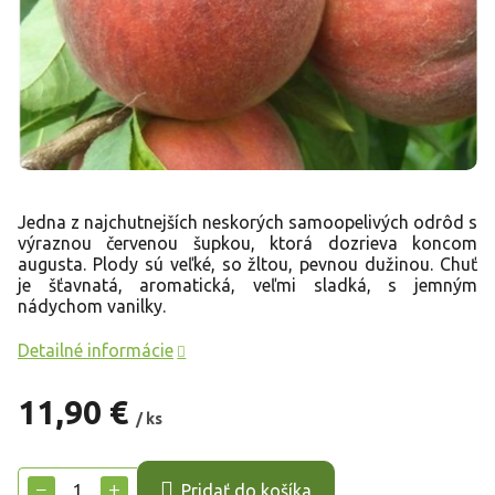
Jedna z najchutnejších neskorých samoopelivých odrôd s
výraznou červenou šupkou, ktorá dozrieva koncom
augusta. Plody sú veľké, so žltou, pevnou dužinou. Chuť
je šťavnatá, aromatická, veľmi sladká, s jemným
nádychom vanilky.
Detailné informácie
11,90 €
/ ks
Jednotková
cena:
−
+
Pridať do košíka