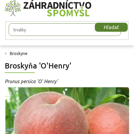
Prejsť
na
obsah
Hľadať
Broskyne
Broskyňa 'O'Henry'
Prunus persica 'O' Henry'