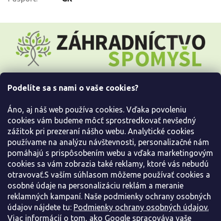
Z
á
p
ä
t
i
Podelíte sa s nami o vaše cookies?
e
Všetko o nákupe
Áno, aj náš web používa cookies. Vďaka povoleniu
Informácie pre Vás
cookies vám budeme môcť sprostredkovať nevšedný
zážitok pri prezeraní nášho webu. Analytické cookies
používame na analýzu návštevnosti, personalizačné nám
Kontaktujte nás
pomáhajú s prispôsobením webu a vďaka marketingovým
cookies sa vám zobrazia také reklamy, ktoré vás nebudú
otravovať.S vaším súhlasom môžeme používať cookies a
osobné údaje na personalizáciu reklám a meranie
reklamných kampaní. Naše podmienky ochrany osobných
údajov nájdete tu:
Podmienky ochrany osobných údajov.
Viac informácií o tom, ako Google spracováva vaše