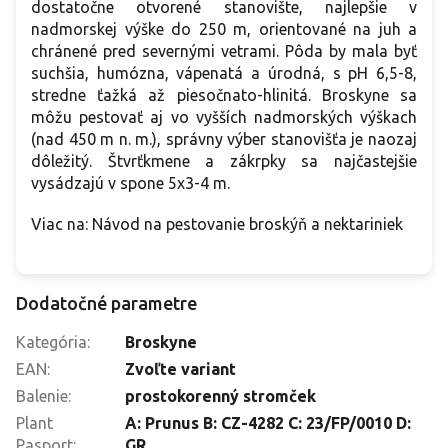
dostatočne otvorené stanovište, najlepšie v
nadmorskej výške do 250 m, orientované na juh a
chránené pred severnými vetrami. Pôda by mala byť
suchšia, humózna, vápenatá a úrodná, s pH 6,5-8,
stredne ťažká až piesočnato-hlinitá. Broskyne sa
môžu pestovať aj vo vyšších nadmorských výškach
(nad 450 m n. m.), správny výber stanovišťa je naozaj
dôležitý. Štvrťkmene a zákrpky sa najčastejšie
vysádzajú v spone 5x3-4 m.
Viac na: Návod na pestovanie broskýň a nektariniek
Dodatočné parametre
Kategória
:
Broskyne
EAN
:
Zvoľte variant
Balenie
:
prostokorenný stromček
Plant
A: Prunus B: CZ-4282 C: 23/FP/0010 D:
Pasport
:
GR