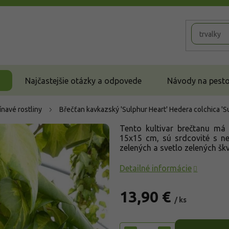
Najčastejšie otázky a odpovede
Návody na pestov
ínavé rostliny
Břečťan kavkazský 'Sulphur Heart'
Hedera colchica 'S
Tento kultivar brečtanu má 
15x15 cm, sú srdcovité s ne
zelených a svetlo zelených škv
Detailné informácie
13,90 €
/ ks
Jednotková
cena: