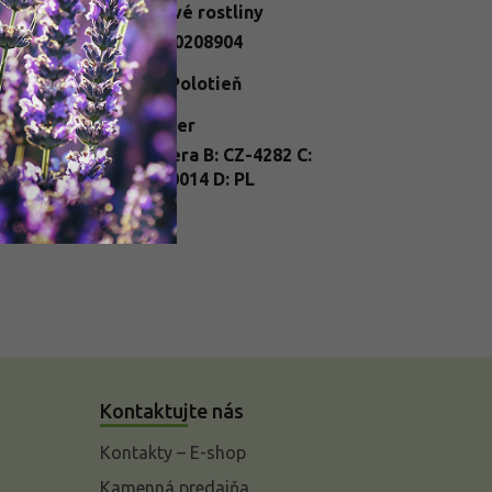
egória
:
Popínavé rostliny
N
:
2284900208904
telné
Slnko
,
Polotieň
dmienky
:
enie
:
kontajner
nt
A: Hedera B: CZ-4282 C:
ssport
:
25/FP/0014 D: PL
Kontaktujte nás
Kontakty – E-shop
Kamenná predajňa