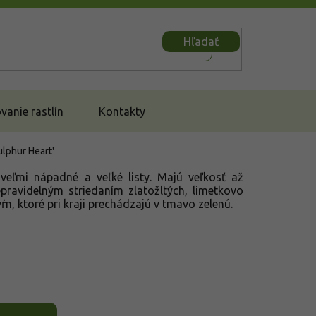
Hľadať
anie rastlín
Kontakty
ulphur Heart'
veľmi nápadné a veľké listy. Majú veľkosť až
pravidelným striedaním zlatožltých, limetkovo
ŕn, ktoré pri kraji prechádzajú v tmavo zelenú.