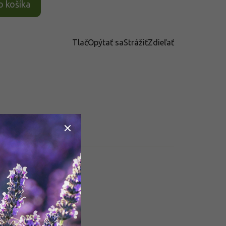
o košíka
Tlač
Opýtať sa
Strážiť
Zdieľať
datočné parametre