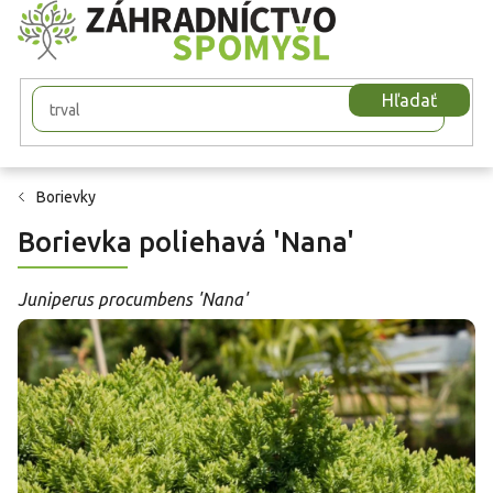
Prejsť
na
obsah
Hľadať
Borievky
Borievka poliehavá 'Nana'
Juniperus procumbens 'Nana'