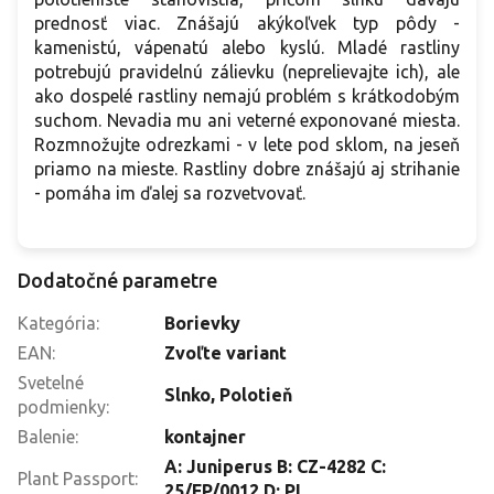
prednosť viac. Znášajú akýkoľvek typ pôdy -
kamenistú, vápenatú alebo kyslú. Mladé rastliny
potrebujú pravidelnú zálievku (neprelievajte ich), ale
ako dospelé rastliny nemajú problém s krátkodobým
suchom. Nevadia mu ani veterné exponované miesta.
Rozmnožujte odrezkami - v lete pod sklom, na jeseň
priamo na mieste. Rastliny dobre znášajú aj strihanie
- pomáha im ďalej sa rozvetvovať.
Dodatočné parametre
Kategória
:
Borievky
EAN
:
Zvoľte variant
Svetelné
Slnko
,
Polotieň
podmienky
:
Balenie
:
kontajner
A: Juniperus B: CZ-4282 C:
Plant Passport
:
25/FP/0012 D: PL