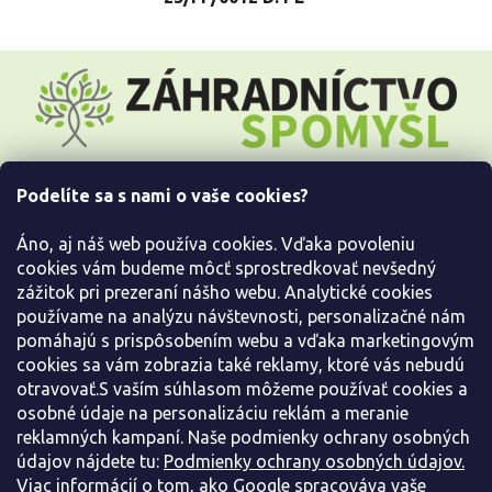
Z
á
p
ä
t
i
Podelíte sa s nami o vaše cookies?
e
Všetko o nákupe
Áno, aj náš web používa cookies. Vďaka povoleniu
Informácie pre Vás
cookies vám budeme môcť sprostredkovať nevšedný
zážitok pri prezeraní nášho webu. Analytické cookies
používame na analýzu návštevnosti, personalizačné nám
Kontaktujte nás
pomáhajú s prispôsobením webu a vďaka marketingovým
cookies sa vám zobrazia také reklamy, ktoré vás nebudú
otravovať.S vaším súhlasom môžeme používať cookies a
osobné údaje na personalizáciu reklám a meranie
reklamných kampaní. Naše podmienky ochrany osobných
údajov nájdete tu:
Podmienky ochrany osobných údajov.
Viac informácií o tom, ako Google spracováva vaše