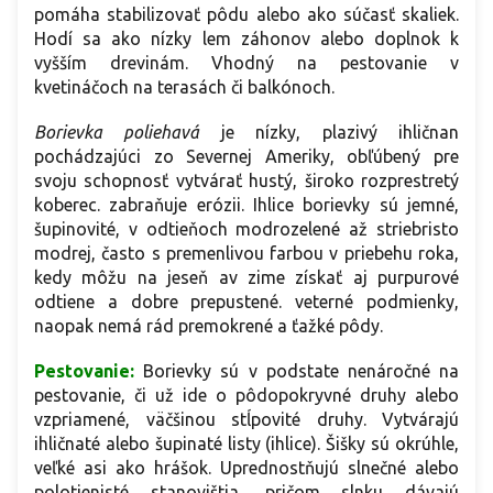
pomáha stabilizovať pôdu alebo ako súčasť skaliek.
Hodí sa ako nízky lem záhonov alebo doplnok k
vyšším drevinám. Vhodný na pestovanie v
kvetináčoch na terasách či balkónoch.
Borievka poliehavá
je nízky, plazivý ihličnan
pochádzajúci zo Severnej Ameriky, obľúbený pre
svoju schopnosť vytvárať hustý, široko rozprestretý
koberec. zabraňuje erózii. Ihlice borievky sú jemné,
šupinovité, v odtieňoch modrozelené až striebristo
modrej, často s premenlivou farbou v priebehu roka,
kedy môžu na jeseň av zime získať aj purpurové
odtiene a dobre prepustené. veterné podmienky,
naopak nemá rád premokrené a ťažké pôdy.
Pestovanie:
Borievky sú v podstate nenáročné na
pestovanie, či už ide o pôdopokryvné druhy alebo
vzpriamené, väčšinou stĺpovité druhy. Vytvárajú
ihličnaté alebo šupinaté listy (ihlice). Šišky sú okrúhle,
veľké asi ako hrášok. Uprednostňujú slnečné alebo
polotienisté stanovištia, pričom slnku dávajú