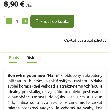
8,90 €
/ ks
Jednotková
cena:
−
+
Pridať do košíka
Opýtať sa
Strážiť
Zdieľať
Popis
Diskusia
Borievka poliehavá 'Nana'
- obľúbený zakrpatený
ihličnan s hustým, vankúšovitým rastom. Vďaka
svojej kompaktnej veľkosti a atraktívnemu vzhľadu je
ideálny pre skalky, okraje záhonov alebo pestovanie
v nádobách. Dorastá do výšky 20-50 cm a 1-2 m
šírky. Ihlice sú tmavo zelené, v zime môže získať
mierne bronzový nádych. Je výborný na svahy, kde