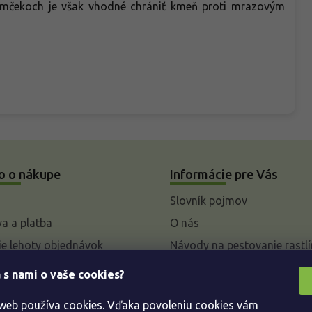
romčekoch je však vhodné chrániť kmeň proti mrazovým
o o nákupe
Informácie pre Vás
Slovník pojmov
a a platba
O nás
e lehoty objednávok
Návody na pestovanie rastlí
livky k parametrom a
 s nami o vaše cookies?
 rastlín
 web používa cookies. Vďaka povoleniu cookies vám
enie od kúpnej zmluvy