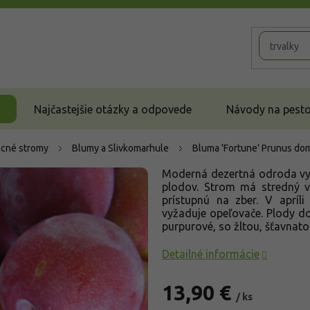
Najčastejšie otázky a odpovede
Návody na pestov
cné stromy
Blumy a Slivkomarhule
Bluma 'Fortune'
Prunus dome
Moderná dezertná odroda vyš
plodov. Strom má stredný v
prístupnú na zber. V apríli
vyžaduje opeľovače. Plody doz
purpurové, so žltou, šťavnato
Detailné informácie
13,90 €
/ ks