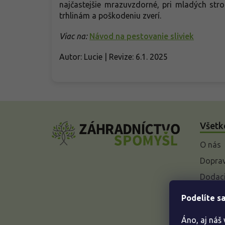
najčastejšie mrazuvzdorné, pri mladých st
trhlinám a poškodeniu zverí.
Viac na:
Návod na pestovanie sliviek
Autor: Lucie | Revize: 6.1. 2025
Z
á
Všetk
p
ä
O nás
t
i
Doprav
e
Dodaci
Vysvet
Podelíte sa
baleniu
Áno, aj náš
Odstúp