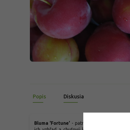
Popis
Diskusia
Bluma 'Fortune'
- patrí medzi moderné deze
ich vzhľad a chuťovú kvalitu. Strom má str