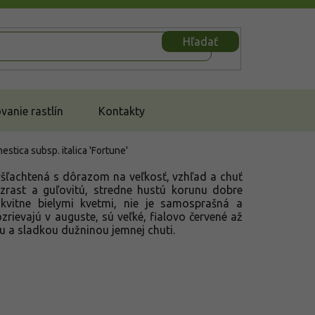
Hľadať
anie rastlín
Kontakty
stica subsp. italica 'Fortune'
ľachtená s dôrazom na veľkosť, vzhľad a chuť
zrast a guľovitú, stredne hustú korunu dobre
 kvitne bielymi kvetmi, nie je samosprašná a
rievajú v auguste, sú veľké, fialovo červené až
u a sladkou dužninou jemnej chuti.