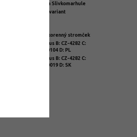
egória
:
Blumy a Slivkomarhule
N
:
Zvoľte variant
telné
Slnko
dmienky
:
enie
:
prostokorenný stromček
nt
A: Prunus B: CZ-4282 C:
ssport
:
25/FP/0104 D: PL
nt Passport
A: Prunus B: CZ-4282 C:
26/FP/0019 D: SK