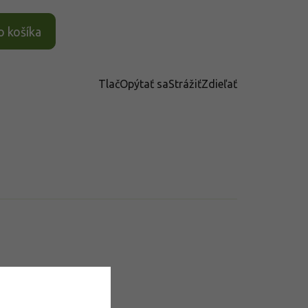
o košíka
Tlač
Opýtať sa
Strážiť
Zdieľať
datočné parametre