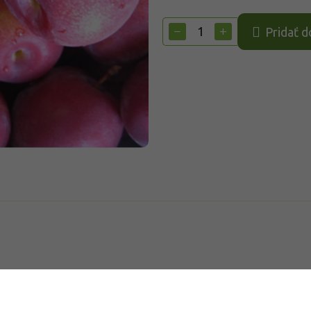
Jednotková
cena:
−
+
Pridať d
Do
rtné odrody vyšľachtené s dôrazom na veľkosť plodov,
edný vzrast, koruna je guľovitá, stredne hustá a dobre