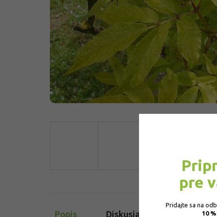
Prip
pre 
Pridajte sa na od
Popis
Diskusia
10 %