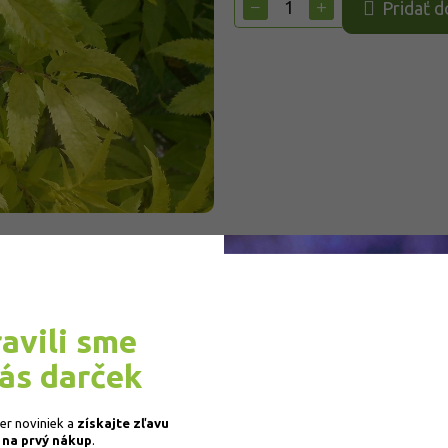
−
+
Pridať d
ravili sme
vás darček
ber noviniek a
získajte
zľavu
 na prvý nákup
.