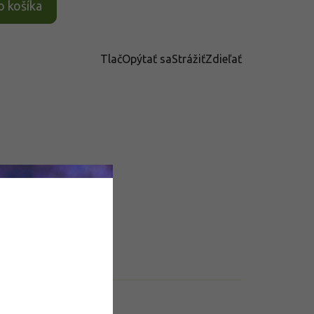
o košíka
Tlač
Opýtať sa
Strážiť
Zdieľať