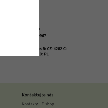
datočné parametre
egória
:
Čierne bazy
N
:
2284900339967
enie
:
kontajner
nt
A: Sambucus B: CZ-4282 C:
sport
:
23/FP/0035 D: PL
Kontaktujte nás
Kontakty – E-shop