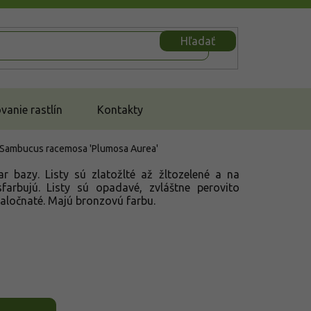
Hľadať
anie rastlín
Kontakty
Sambucus racemosa 'Plumosa Aurea'
ar bazy. Listy sú zlatožlté až žltozelené a na
arbujú. Listy sú opadavé, zvláštne perovito
laločnaté. Majú bronzovú farbu.