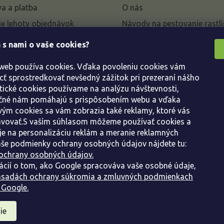
a a platba
O nás
e lehoty objednávok
Návody na pestovanie rastlí
livky k parametrom a
 s nami o vaše cookies?
 rastlín
 web používa cookies. Vďaka povoleniu cookies vám
enie od kúpnej zmluvy
 sprostredkovať nevšedný zážitok pri prezeraní nášho
ácie
tické cookies používame na analýzu návštevnosti,
ácie o ochrane osobných
ačné nám pomáhajú s prispôsobením webu a vďaka
ým cookies sa vám zobrazia také reklamy, ktoré vás
avovať.S vaším súhlasom môžeme používať cookies a
dné podmienky
e na personalizáciu reklám a meranie reklamných
še podmienky ochrany osobných údajov nájdete tu:
ochrany osobných údajov.
ácií o tom, ako Google spracováva vaše osobné údaje,
sadách ochrany súkromia a zmluvných podmienkach
 Google.
ie
ráva vyhradené.