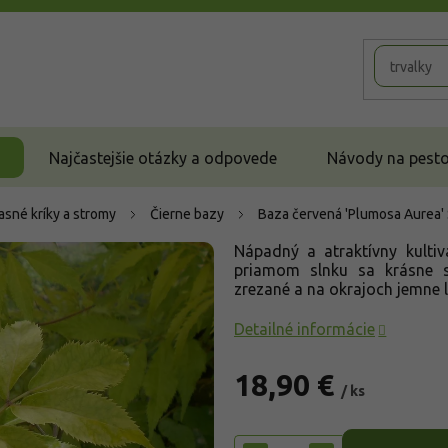
Najčastejšie otázky a odpovede
Návody na pestov
asné kríky a stromy
Čierne bazy
Baza červená 'Plumosa Aurea'
Nápadný a atraktívny kultiv
priamom slnku sa krásne sf
zrezané a na okrajoch jemne 
Detailné informácie
18,90 €
/ ks
Jednotková
cena: