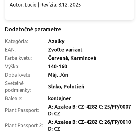
Autor: Lucie | Revízia: 8.12. 2025
Dodatočné parametre
Kategória
:
Azalky
EAN
:
Zvoľte variant
Farba kvetu
:
Červená
,
Karmínová
Výška
:
140-160
Doba kvetu
:
Máj
,
Jún
Svetelné
Slnko
,
Polotieň
podmienky
:
Balenie
:
kontajner
A: Azalea B: CZ-4282 C: 25/FP/0007
Plant Passport
:
D: CZ
A: Azalea B: CZ-4282 C: 26/FP/0010
Plant Passport 2
:
D: CZ