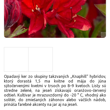
Opadavý ker zo skupiny takzvaných „Knaphill“ hybridov,
ktorý dorastá 1,5 ma kvitne od mája do júna
sýtočervenými kvetmi v trsoch po 8–9 kvetoch. Listy sú
stredne zelené, na jeseň získavajú oranžovo-červený
odtieň. Kultivar je mrazuvzdorný do -20 ° C, vhodný ako
solitér, do zmiešaných záhonov alebo väčších nádob,
prináša farebné akcenty na jar aj na jeseň.