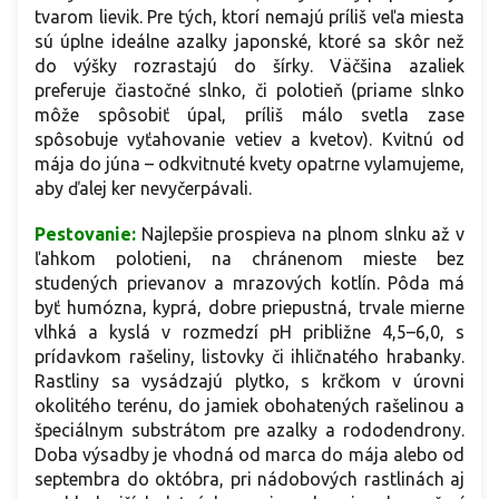
tvarom lievik. Pre tých, ktorí nemajú príliš veľa miesta
sú úplne ideálne azalky japonské, ktoré sa skôr než
do výšky rozrastajú do šírky. Väčšina azaliek
preferuje čiastočné slnko, či polotieň (priame slnko
môže spôsobiť úpal, príliš málo svetla zase
spôsobuje vyťahovanie vetiev a kvetov). Kvitnú od
mája do júna – odkvitnuté kvety opatrne vylamujeme,
aby ďalej ker nevyčerpávali.
Pestovanie:
Najlepšie prospieva na plnom slnku až v
ľahkom polotieni, na chránenom mieste bez
studených prievanov a mrazových kotlín. Pôda má
byť humózna, kyprá, dobre priepustná, trvale mierne
vlhká a kyslá v rozmedzí pH približne 4,5–6,0, s
prídavkom rašeliny, listovky či ihličnatého hrabanky.
Rastliny sa vysádzajú plytko, s krčkom v úrovni
okolitého terénu, do jamiek obohatených rašelinou a
špeciálnym substrátom pre azalky a rododendrony.
Doba výsadby je vhodná od marca do mája alebo od
septembra do októbra, pri nádobových rastlinách aj