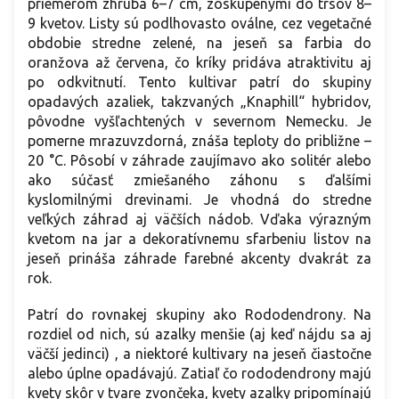
priemerom zhruba 6–7 cm, zoskupenými do trsov 8–
9 kvetov. Listy sú podlhovasto oválne, cez vegetačné
obdobie stredne zelené, na jeseň sa farbia do
oranžova až červena, čo kríky pridáva atraktivitu aj
po odkvitnutí. Tento kultivar patrí do skupiny
opadavých azaliek, takzvaných „Knaphill“ hybridov,
pôvodne vyšľachtených v severnom Nemecku. Je
pomerne mrazuvzdorná, znáša teploty do približne –
20 °C. Pôsobí v záhrade zaujímavo ako solitér alebo
ako súčasť zmiešaného záhonu s ďalšími
kyslomilnými drevinami. Je vhodná do stredne
veľkých záhrad aj väčších nádob. Vďaka výrazným
kvetom na jar a dekoratívnemu sfarbeniu listov na
jeseň prináša záhrade farebné akcenty dvakrát za
rok.
Patrí do rovnakej skupiny ako Rododendrony. Na
rozdiel od nich, sú azalky menšie (aj keď nájdu sa aj
väčší jedinci) , a niektoré kultivary na jeseň čiastočne
alebo úplne opadávajú. Zatiaľ čo rododendrony majú
kvety skôr v tvare zvončeka, kvety azalky pripomínajú