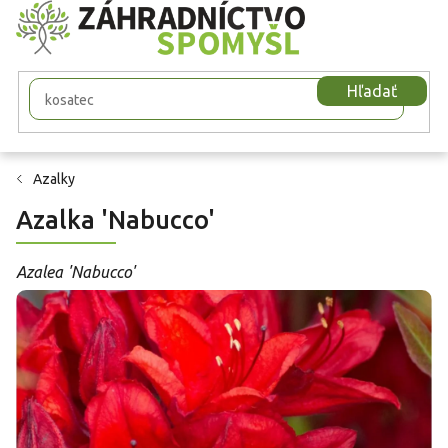
Prejsť
na
obsah
Hľadať
Azalky
Azalka 'Nabucco'
Azalea 'Nabucco'