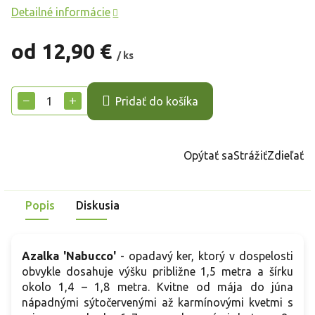
Detailné informácie
od
12,90 €
/ ks
Jednotková
cena:
−
+
Pridať do košíka
Opýtať sa
Strážiť
Zdieľať
Popis
Diskusia
Azalka 'Nabucco'
- opadavý ker, ktorý v dospelosti
obvykle dosahuje výšku približne 1,5 metra a šírku
okolo 1,4 – 1,8 metra. Kvitne od mája do júna
nápadnými sýtočervenými až karmínovými kvetmi s