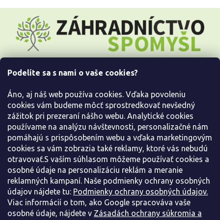
Z
á
p
ä
t
i
Podelíte sa s nami o vaše cookies?
e
Všetko o nákupe
Áno, aj náš web používa cookies. Vďaka povoleniu
Informácie pre Vás
cookies vám budeme môcť sprostredkovať nevšedný
zážitok pri prezeraní nášho webu. Analytické cookies
používame na analýzu návštevnosti, personalizačné nám
Kontaktujte nás
pomáhajú s prispôsobením webu a vďaka marketingovým
cookies sa vám zobrazia také reklamy, ktoré vás nebudú
otravovať.S vaším súhlasom môžeme používať cookies a
osobné údaje na personalizáciu reklám a meranie
reklamných kampaní. Naše podmienky ochrany osobných
údajov nájdete tu:
Podmienky ochrany osobných údajov.
Viac informácií o tom, ako Google spracováva vaše
osobné údaje, nájdete v
Zásadách ochrany súkromia a