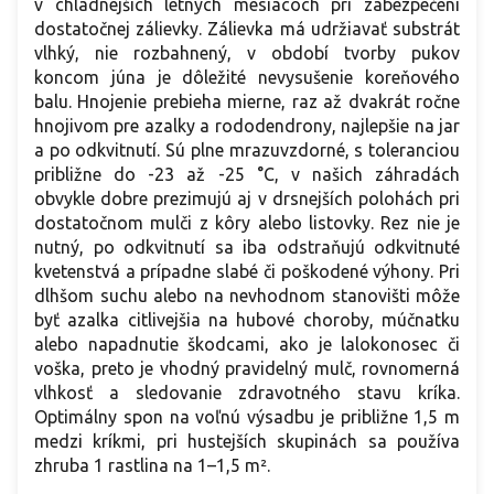
v chladnejších letných mesiacoch pri zabezpečení
dostatočnej zálievky. Zálievka má udržiavať substrát
vlhký, nie rozbahnený, v období tvorby pukov
koncom júna je dôležité nevysušenie koreňového
balu. Hnojenie prebieha mierne, raz až dvakrát ročne
hnojivom pre azalky a rododendrony, najlepšie na jar
a po odkvitnutí. Sú plne mrazuvzdorné, s toleranciou
približne do -23 až -25 °C, v našich záhradách
obvykle dobre prezimujú aj v drsnejších polohách pri
dostatočnom mulči z kôry alebo listovky. Rez nie je
nutný, po odkvitnutí sa iba odstraňujú odkvitnuté
kvetenstvá a prípadne slabé či poškodené výhony. Pri
dlhšom suchu alebo na nevhodnom stanovišti môže
byť azalka citlivejšia na hubové choroby, múčnatku
alebo napadnutie škodcami, ako je lalokonosec či
voška, ​​preto je vhodný pravidelný mulč, rovnomerná
vlhkosť a sledovanie zdravotného stavu kríka.
Optimálny spon na voľnú výsadbu je približne 1,5 m
medzi kríkmi, pri hustejších skupinách sa používa
zhruba 1 rastlina na 1–1,5 m².